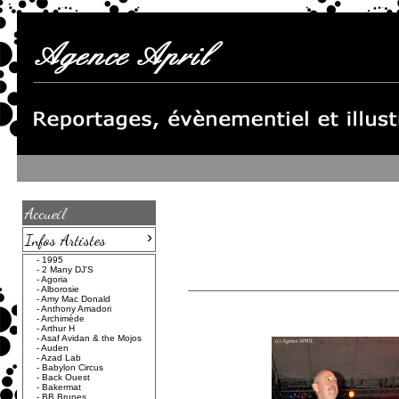
Accueil
›
Infos Artistes
-
1995
-
2 Many DJ'S
-
Agoria
-
Alborosie
-
Amy Mac Donald
-
Anthony Amadori
-
Archimède
-
Arthur H
-
Asaf Avidan & the Mojos
-
Auden
-
Azad Lab
-
Babylon Circus
-
Back Ouest
-
Bakermat
-
BB Brunes