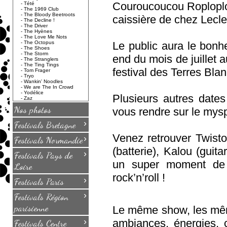
Couroucoucou Roploplo, 
-
Tété
-
The 1969 Club
-
The Bloody Beetroots
caissière de chez Lecle
-
The Decline !
-
The Driver
-
The Hyènes
-
The Love Me Nots
-
The Octopus
Le public aura le bonh
-
The Shoes
-
The Storm
end du mois de juillet a
-
The Stranglers
-
The Ting Tings
festival des Terres Bl
-
Tom Frager
-
Tryo
-
Wankin' Noodles
-
We are The In Crowd
-
Yodélice
Plusieurs autres dates
-
Zaz
Nos photos
vous rendre sur le mysp
›
Festivals Bretagne
Venez retrouver Twistos
›
Festivals Normandie
(batterie), Kalou (guit
›
Festivals Pays de
un super moment de 
Loire
rock’n’roll !
›
Festivals Paris
›
Festivals Région
parisienne
Le même show, les mêm
›
ambiances, énergies, c
Festivals Centre