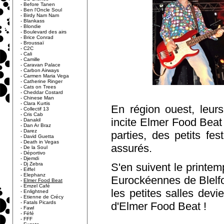
-
Before Tanen
-
Ben l'Oncle Soul
-
Birdy Nam Nam
-
Blankass
-
Blondie
-
Boulevard des airs
-
Brice Conrad
-
Broussaï
-
C2C
-
Cali
-
Camille
-
Caravan Palace
-
Carbon Airways
-
Carmen Maria Vega
-
Catherine Ringer
-
Cats on Trees
-
Cheddar Costard
-
Chinese Man
-
Clara Kurtis
En région ouest, leurs
-
Collectif 13
-
Cris Cab
incite Elmer Food Beat
-
Danakil
-
Dan Ar Braz
-
Darez
parties, des petits fes
-
David Guetta
-
Death in Vegas
assurés.
-
De la Soul
-
Déportivo
-
Djemdi
-
Dj Zebra
S'en suivent le printem
-
Eiffel
-
Elephanz
Eurockéennes de Blelfort
-
Elmer Food Beat
-
Emzel Café
les petites salles devi
-
Enlightned
-
Etienne de Crécy
-
Fatals Picards
d'Elmer Food Beat !
-
Fawl
-
Féfé
-
FFF