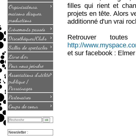
filles qui rient et c
›
Organisateurs,
projets en tête. Alors
maisons disques,
productions
additionné d'un vrai roc
›
Evènements passés
Retrouver tout
›
Discothèques/Clubs
http://www.myspace.c
›
Salles de spectacles
et sur facebook : Elmer
Livre d'or
Pour nous joindre
›
Associations d'utilité
publique /
Parrainages
›
Partenaires
›
Coups de coeur
Newsletter :