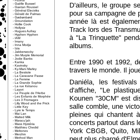
-
Fuzeta
D'ailleurs, le groupe 
-
Gaëlle Buswel
-
Gaetan Roussel
-
Général Electriks
pour sa campagne de pu
-
Gérald de Palmas
-
Gødrønbørd
année là est égalemen
-
Groundation
-
Hollie Cook
Track lors des Transm
-
Hollysiz
-
Hugues Aufray
-
Hyphen Hyphen
à "La Trinquette" penda
-
IAM
-
Imany
albums.
-
Inna Modja
-
Izia
-
Jabberwocky
-
Jim Murple Memorial
-
Jodie Banks
Entre 1990 et 1992, d
-
Kanka
-
Kavinsky
travers le monde. Il j
-
Ky-Mani Marley
-
La Bestiole
-
La Caravane Passe
-
La Femme
Daniéla, les festiva
-
La Grande Sophie
-
La rue Kétanou
d'affiche, "Le plastiq
-
Layori
-
Le Peuple de l'Herbe
Kounen "30CM" est disq
-
Les Enfants de Morphée
-
Les 3 Fromages
-
Lilly Wood and the Prick
salle comble, une victo
-
Little Key
-
Lyre le Temps
pleines qui chantent à
-
Mai Lan
-
Malted Milk
-
Maracu'jah
concerts partout dans 
-
Mass Hystéria
-
Matthieu Chedid
York CBGB, Quito, Mil
-
Meltones
-
Merzhin
peut plus chargé d'Elm
-
Method Man