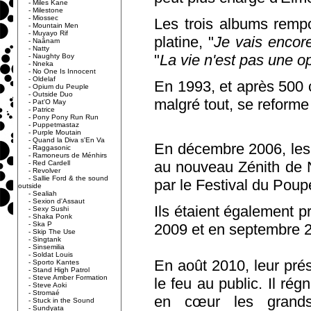
-
Miles Kane
-
Milestone
-
Miossec
Les trois albums remp
-
Mountain Men
-
Muyayo Rif
platine, "
Je vais encore
-
Naânam
-
Natty
"
La vie n'est pas une o
-
Naughty Boy
-
Nneka
-
No One Is Innocent
-
Oldelaf
En 1993, et après 500 
-
Opium du Peuple
-
Outside Duo
malgré tout, se reforme
-
Pat'O May
-
Patrice
-
Pony Pony Run Run
-
Puppetmastaz
-
Purple Moutain
-
Quand la Diva s'En Va
En décembre 2006, les 
-
Raggasonic
-
Ramoneurs de Ménhirs
au nouveau Zénith de N
-
Red Cardell
-
Revolver
-
Sallie Ford & the sound
par le Festival du Poupe
outside
-
Sealiah
-
Sexion d'Assaut
Ils étaient également 
-
Sexy Sushi
-
Shaka Ponk
-
Ska P
2009 et en septembre 
-
Skip The Use
-
Singtank
-
Sinsemilia
-
Soldat Louis
En août 2010, leur prés
-
Sporto Kantes
-
Stand High Patrol
-
Steve Amber Formation
le feu au public. Il ré
-
Steve Aoki
-
Stromaé
en cœur les grands
-
Stuck in the Sound
-
Sundyata