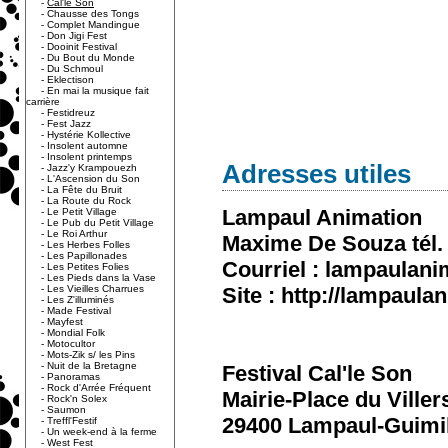
-
Cal'le Son
-
Chausse des Tongs
-
Complet Mandingue
-
Don Jigi Fest
-
Dooinit Festival
-
Du Bout du Monde
-
Du Schmoul
-
Eklectison
-
En mai la musique fait
carrière
-
Festidreuz
-
Fest Jazz
-
Hystérie Kollective
-
Insolent automne
-
Insolent printemps
Adresses utiles
-
Jazz'y Krampouezh
-
L'Ascension du Son
-
La Fête du Bruit
-
La Route du Rock
Lampaul Animation
-
Le Petit Village
-
Le Pub du Petit Village
-
Le Roi Arthur
Maxime De Souza tél. 
-
Les Herbes Folles
-
Les Papillonades
Courriel : lampaulan
-
Les Petites Folies
-
Les Pieds dans la Vase
-
Les Vieilles Charrues
Site : http://lampaul
-
Les Z'illuminés
-
Made Festival
-
Mayfest
-
Mondial Folk
-
Motocultor
-
Mots-Zik s/ les Pins
-
Nuit de la Bretagne
Festival Cal'le Son
-
Panoramas
-
Rock d'Arrée Fréquent
Mairie-Place du Viller
-
Rock'n Solex
-
Saumon
29400 Lampaul-Guimi
-
Treffl'Festif
-
Un week-end à la ferme
-
West Fest