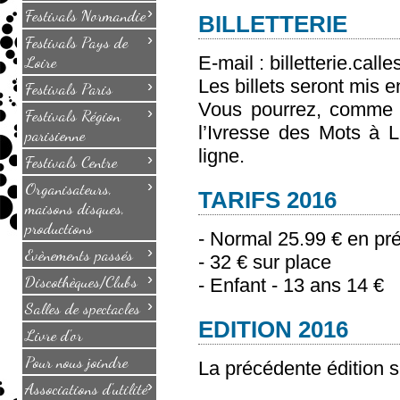
›
Festivals Normandie
BILLETTERIE
›
Festivals Pays de
Loire
E-mail : billetterie.ca
Les billets seront mis e
›
Festivals Paris
Vous pourrez, comme l
›
Festivals Région
l’Ivresse des Mots à L
parisienne
ligne.
›
Festivals Centre
›
Organisateurs,
TARIFS 2016
maisons disques,
productions
- Normal 25.99 € en pr
›
Evènements passés
- 32 € sur place
›
Discothèques/Clubs
- Enfant - 13 ans 14 €
›
Salles de spectacles
EDITION 2016
Livre d'or
Pour nous joindre
La précédente édition s
›
Associations d'utilité