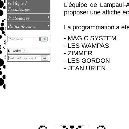
publique /
L’équipe de Lampaul-A
Parrainages
proposer une affiche é
›
Partenaires
›
Coups de coeur
La programmation a été 
- MAGIC SYSTEM
- LES WAMPAS
Newsletter :
- ZIMMER
- LES GORDON
- JEAN URIEN