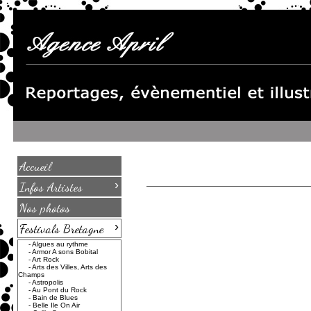
Accueil
›
Infos Artistes
Nos photos
›
Festivals Bretagne
-
Algues au rythme
-
Armor A sons Bobital
-
Art Rock
-
Arts des Villes, Arts des
Champs
-
Astropolis
-
Au Pont du Rock
-
Bain de Blues
-
Belle Ile On Air