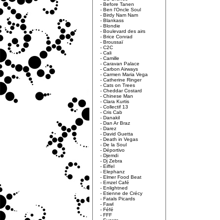
-
Before Tanen
-
Ben l'Oncle Soul
-
Birdy Nam Nam
-
Blankass
-
Blondie
-
Boulevard des airs
-
Brice Conrad
-
Broussaï
-
C2C
-
Cali
-
Camille
-
Caravan Palace
-
Carbon Airways
-
Carmen Maria Vega
-
Catherine Ringer
-
Cats on Trees
-
Cheddar Costard
-
Chinese Man
-
Clara Kurtis
-
Collectif 13
-
Cris Cab
-
Danakil
-
Dan Ar Braz
-
Darez
-
David Guetta
-
Death in Vegas
-
De la Soul
-
Déportivo
-
Djemdi
-
Dj Zebra
-
Eiffel
-
Elephanz
-
Elmer Food Beat
-
Emzel Café
-
Enlightned
-
Etienne de Crécy
-
Fatals Picards
-
Fawl
-
Féfé
-
FFF