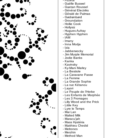
-
Fuzeta
-
Gaëlle Buswel
-
Gaetan Roussel
-
Général Electriks
-
Gérald de Palmas
-
Gødrønbørd
-
Groundation
-
Hollie Cook
-
Hollysiz
-
Hugues Aufray
-
Hyphen Hyphen
-
IAM
-
Imany
-
Inna Modja
-
Izia
-
Jabberwocky
-
Jim Murple Memorial
-
Jodie Banks
-
Kanka
-
Kavinsky
-
Ky-Mani Marley
-
La Bestiole
-
La Caravane Passe
-
La Femme
-
La Grande Sophie
-
La rue Kétanou
-
Layori
-
Le Peuple de l'Herbe
-
Les Enfants de Morphée
-
Les 3 Fromages
-
Lilly Wood and the Prick
-
Little Key
-
Lyre le Temps
-
Mai Lan
-
Malted Milk
-
Maracu'jah
-
Mass Hystéria
-
Matthieu Chedid
-
Meltones
-
Merzhin
-
Method Man