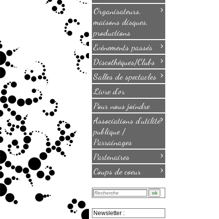
›
Organisateurs,
maisons disques,
productions
›
Evènements passés
›
Discothèques/Clubs
›
Salles de spectacles
Livre d'or
Pour nous joindre
›
Associations d'utilité
publique /
Parrainages
›
Partenaires
›
Coups de coeur
Newsletter :