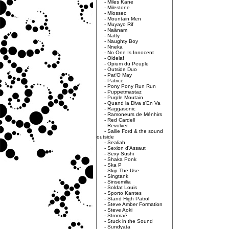
-
Miles Kane
-
Milestone
-
Miossec
-
Mountain Men
-
Muyayo Rif
-
Naânam
-
Natty
-
Naughty Boy
-
Nneka
-
No One Is Innocent
-
Oldelaf
-
Opium du Peuple
-
Outside Duo
-
Pat'O May
-
Patrice
-
Pony Pony Run Run
-
Puppetmastaz
-
Purple Moutain
-
Quand la Diva s'En Va
-
Raggasonic
-
Ramoneurs de Ménhirs
-
Red Cardell
-
Revolver
-
Sallie Ford & the sound
outside
-
Sealiah
-
Sexion d'Assaut
-
Sexy Sushi
-
Shaka Ponk
-
Ska P
-
Skip The Use
-
Singtank
-
Sinsemilia
-
Soldat Louis
-
Sporto Kantes
-
Stand High Patrol
-
Steve Amber Formation
-
Steve Aoki
-
Stromaé
-
Stuck in the Sound
-
Sundyata