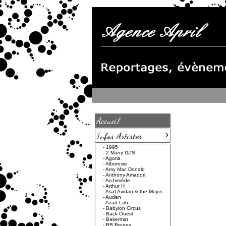
Accueil
›
Infos Artistes
-
1995
-
2 Many DJ'S
-
Agoria
-
Alborosie
-
Amy Mac Donald
-
Anthony Amadori
-
Archimède
-
Arthur H
-
Asaf Avidan & the Mojos
-
Auden
-
Azad Lab
-
Babylon Circus
-
Back Ouest
-
Bakermat
-
BB Brunes