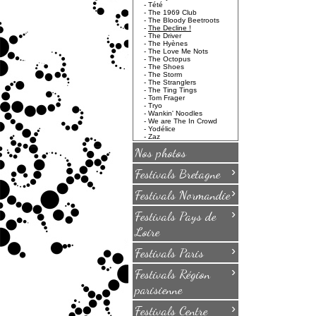
-
Tété
-
The 1969 Club
-
The Bloody Beetroots
-
The Decline !
-
The Driver
-
The Hyènes
-
The Love Me Nots
-
The Octopus
-
The Shoes
-
The Storm
-
The Stranglers
-
The Ting Tings
-
Tom Frager
-
Tryo
-
Wankin' Noodles
-
We are The In Crowd
-
Yodélice
-
Zaz
Nos photos
›
Festivals Bretagne
›
Festivals Normandie
›
Festivals Pays de
Loire
›
Festivals Paris
›
Festivals Région
parisienne
›
Festivals Centre