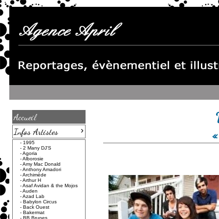
Accueil
›
Infos Artistes
«
-
1995
-
2 Many DJ'S
-
Agoria
-
Alborosie
-
Amy Mac Donald
-
Anthony Amadori
-
Archimède
-
Arthur H
-
Asaf Avidan & the Mojos
-
Auden
-
Azad Lab
-
Babylon Circus
-
Back Ouest
-
Bakermat
-
BB Brunes