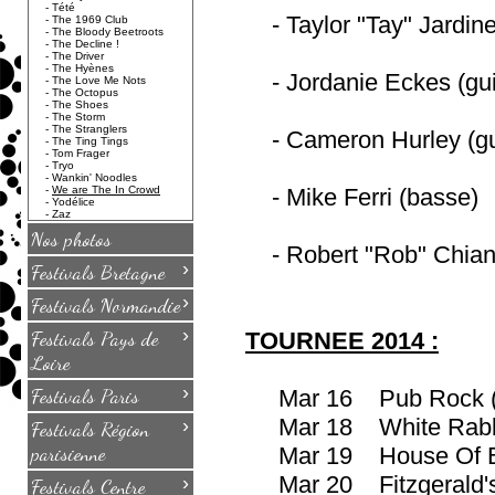
-
Tété
- Taylor "Tay" Jardine 
-
The 1969 Club
-
The Bloody Beetroots
-
The Decline !
-
The Driver
-
The Hyènes
- Jordanie Eckes (guit
-
The Love Me Nots
-
The Octopus
-
The Shoes
-
The Storm
-
The Stranglers
- Cameron Hurley (gui
-
The Ting Tings
-
Tom Frager
-
Tryo
-
Wankin' Noodles
-
We are The In Crowd
- Mike Ferri (basse)
-
Yodélice
-
Zaz
Nos photos
- Robert "Rob" Chiane
›
Festivals Bretagne
›
Festivals Normandie
›
Festivals Pays de
TOURNEE 2014 :
Loire
›
Festivals Paris
Mar 16 Pub Rock (Sc
Mar 18 White Rabbit
›
Festivals Région
parisienne
Mar 19 House Of Blu
Mar 20 Fitzgerald's
›
Festivals Centre