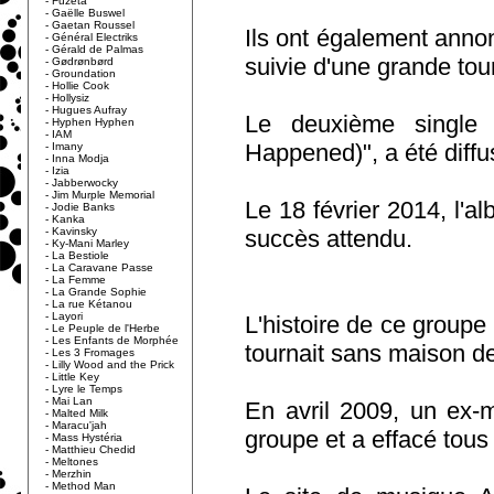
-
Fuzeta
-
Gaëlle Buswel
-
Gaetan Roussel
Ils ont également anno
-
Général Electriks
-
Gérald de Palmas
suivie d'une grande to
-
Gødrønbørd
-
Groundation
-
Hollie Cook
-
Hollysiz
-
Hugues Aufray
Le deuxième single
-
Hyphen Hyphen
-
IAM
Happened)", a été diffu
-
Imany
-
Inna Modja
-
Izia
-
Jabberwocky
-
Jim Murple Memorial
Le 18 février 2014, l'a
-
Jodie Banks
-
Kanka
-
Kavinsky
succès attendu.
-
Ky-Mani Marley
-
La Bestiole
-
La Caravane Passe
-
La Femme
-
La Grande Sophie
-
La rue Kétanou
-
Layori
L'histoire de ce group
-
Le Peuple de l'Herbe
-
Les Enfants de Morphée
tournait sans maison d
-
Les 3 Fromages
-
Lilly Wood and the Prick
-
Little Key
-
Lyre le Temps
-
Mai Lan
En avril 2009, un ex
-
Malted Milk
-
Maracu'jah
groupe et a effacé tous
-
Mass Hystéria
-
Matthieu Chedid
-
Meltones
-
Merzhin
-
Method Man