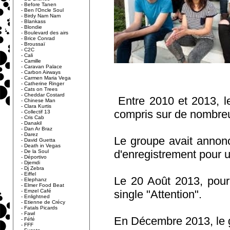
-
Before Tanen
-
Ben l'Oncle Soul
-
Birdy Nam Nam
-
Blankass
-
Blondie
-
Boulevard des airs
-
Brice Conrad
-
Broussaï
-
C2C
-
Cali
-
Camille
-
Caravan Palace
-
Carbon Airways
-
Carmen Maria Vega
-
Catherine Ringer
-
Cats on Trees
-
Cheddar Costard
Entre 2010 et 2013, l
-
Chinese Man
-
Clara Kurtis
compris sur de nombreu
-
Collectif 13
-
Cris Cab
-
Danakil
-
Dan Ar Braz
-
Darez
Le groupe avait annonc
-
David Guetta
-
Death in Vegas
d'enregistrement pour u
-
De la Soul
-
Déportivo
-
Djemdi
-
Dj Zebra
-
Eiffel
Le 20 Août 2013, pour f
-
Elephanz
-
Elmer Food Beat
-
Emzel Café
single "Attention".
-
Enlightned
-
Etienne de Crécy
-
Fatals Picards
-
Fawl
En Décembre 2013, le gr
-
Féfé
-
FFF