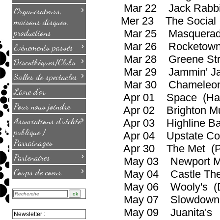
Mar 22 Jack Rabbits 
›
Organisateurs,
Mer 23 The Social 
maisons disques,
productions
Mar 25 Masquerade 
Mar 26 Rocketown (
›
Evènements passés
Mar 28 Greene Stree
›
Discothèques/Clubs
Mar 29 Jammin' Ja
›
Salles de spectacles
Mar 30 Chameleon Cl
Livre d'or
Apr 01 Space (Ha
Pour nous joindre
Apr 02 Brighton Mus
›
Associations d'utilité
Apr 03 Highline Bal
publique /
Apr 04 Upstate Conce
Parrainages
Apr 30 The Met (Pro
›
Partenaires
May 03 Newport Mus
›
Coups de coeur
May 04 Castle Theatr
May 06 Wooly's (De
May 07 Slowdown 
May 09 Juanita's (L
Newsletter :