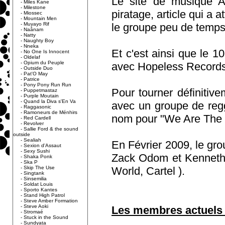
Le site de musique Ab
-
Miles Kane
-
Milestone
piratage, article qui a 
-
Miossec
-
Mountain Men
-
Muyayo Rif
le groupe peu de temps
-
Naânam
-
Natty
-
Naughty Boy
-
Nneka
Et c'est ainsi que le 
-
No One Is Innocent
-
Oldelaf
-
Opium du Peuple
avec Hopeless Records
-
Outside Duo
-
Pat'O May
-
Patrice
-
Pony Pony Run Run
Pour tourner définitiv
-
Puppetmastaz
-
Purple Moutain
-
Quand la Diva s'En Va
avec un groupe de reg
-
Raggasonic
-
Ramoneurs de Ménhirs
nom pour "We Are The 
-
Red Cardell
-
Revolver
-
Sallie Ford & the sound
outside
-
Sealiah
En Février 2009, le gr
-
Sexion d'Assaut
-
Sexy Sushi
Zack Odom et Kenneth
-
Shaka Ponk
-
Ska P
-
Skip The Use
World, Cartel ).
-
Singtank
-
Sinsemilia
-
Soldat Louis
-
Sporto Kantes
-
Stand High Patrol
-
Steve Amber Formation
-
Steve Aoki
Les membres actuels 
-
Stromaé
-
Stuck in the Sound
-
Sundyata