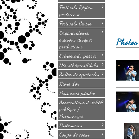
›
Festivals Région
parisienne
›
Festivals Centre
›
Organisateurs,
maisons disques,
Photos
productions
›
Evènements passés
›
Discothèques/Clubs
›
Salles de spectacles
Livre d'or
Pour nous joindre
›
Associations d'utilité
publique /
Parrainages
›
Partenaires
›
Coups de coeur