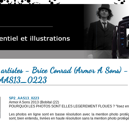
 artistes - Brice Conrad (Armor A Sons) -
AAS13_0223
SP2_AAS13_0223
Armor A Sons 2013 (Bobital (22)
POURQUOI LES PHOTOS SONT ELLES LEGEREMENT FLOUES ? "lisez en sa
Les photos en ligne sont en basse résolution avec la mention photo prot
sont, bien entendu, livrées en haute résolution sans la mention photo protég