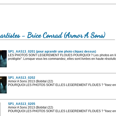
 artistes - Brice Conrad (Armor A Sons)
SP1_AAS13_0201 (pour agrandir une photo cliquez dessus)
LES PHOTOS SONT LEGEREMENT FLOUES POURQUOI ? Les photos en ligne 
protégée". Lorsque vous les commandez, elles sont livrées en haute résolut
SP1_AAS13_0202
Armor A Sons 2013 (Bobital (22)
POURQUOI LES PHOTOS SONT ELLES LEGEREMENT FLOUES ? "lisez en sa
Les photos en ligne sont en basse résolution avec la mention photo prot
sont, bien entendu, livrées en haute résolution sans la mention photo protég
SP1_AAS13_0205
Armor A Sons 2013 (Bobital (22)
POURQUOI LES PHOTOS SONT ELLES LEGEREMENT FLOUES ? "lisez en sa