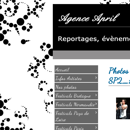
Photos
Accueil
›
Infos Artistes
SP2_
Nos photos
›
Festivals Bretagne
›
Festivals Normandie
›
Festivals Pays de
Loire
›
Festivals Paris