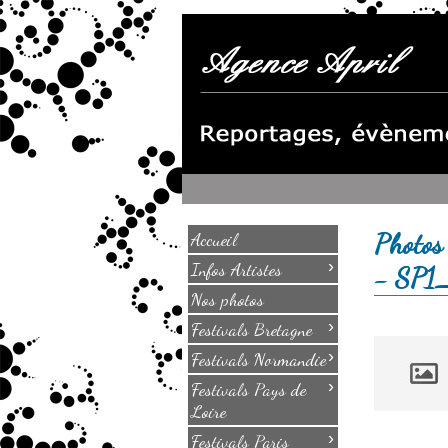
Photos 
Accueil
›
Infos Artistes
- SP
Nos photos
›
Festivals Bretagne
›
Festivals Normandie
›
Festivals Pays de
Loire
›
Festivals Paris