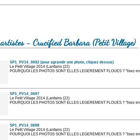
artistes - Crucified Barbara (Petit Village)
SP1_PV14_0692 (pour agrandir une photo, cliquez dessus)
Le Petit Village 2014 (Lanfains (22)
POURQUOI LES PHOTOS SONT ELLES LEGEREMENT FLOUES ? "lisez en sa
Les photos en ligne sont en basse résolution avec la mention photo prot
sont, bien entendu, livrées en haute résolution sans la mention photo protég
SP1_PV14_0697
Le Petit Village 2014 (Lanfains (22)
POURQUOI LES PHOTOS SONT ELLES LEGEREMENT FLOUES ? "lisez en sa
Les photos en ligne sont en basse résolution avec la mention photo prot
sont, bien entendu, livrées en haute résolution sans la mention photo protég
SP1_PV14_0698
Le Petit Village 2014 (Lanfains (22)
POURQUOI LES PHOTOS SONT ELLES LEGEREMENT FLOUES ? "lisez en sa