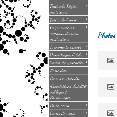
›
Festivals Région
parisienne
›
Festivals Centre
›
Organisateurs,
maisons disques,
Photos 
productions
›
Evènements passés
›
Discothèques/Clubs
›
Salles de spectacles
Livre d'or
Pour nous joindre
›
Associations d'utilité
publique /
Parrainages
›
Partenaires
›
Coups de coeur