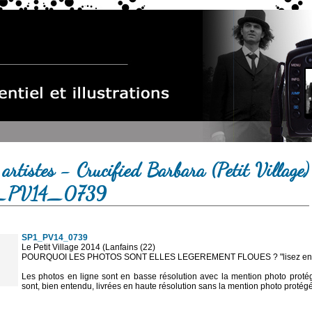
artistes - Crucified Barbara (Petit Village)
1_PV14_0739
SP1_PV14_0739
Le Petit Village 2014 (Lanfains (22)
POURQUOI LES PHOTOS SONT ELLES LEGEREMENT FLOUES ? "lisez en sa
Les photos en ligne sont en basse résolution avec la mention photo prot
sont, bien entendu, livrées en haute résolution sans la mention photo protég