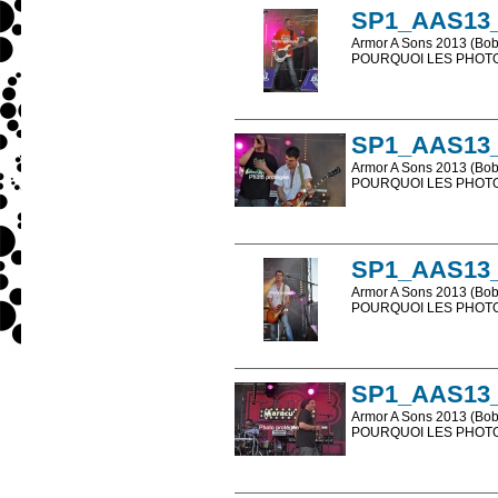
SP1_AAS13
Armor A Sons 2013 (Bobi
POURQUOI LES PHOTOS
Les photos en ligne so
sont, bien entendu, livr
SP1_AAS13
Armor A Sons 2013 (Bobi
POURQUOI LES PHOTOS
Les photos en ligne so
sont, bien entendu, livr
SP1_AAS13
Armor A Sons 2013 (Bobi
POURQUOI LES PHOTOS
Les photos en ligne so
sont, bien entendu, livr
SP1_AAS13
Armor A Sons 2013 (Bobi
POURQUOI LES PHOTOS
Les photos en ligne so
sont, bien entendu, livr