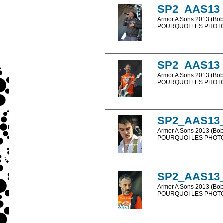
SP2_AAS13
Armor A Sons 2013 (Bobi
POURQUOI LES PHOTOS
Les photos en ligne so
sont, bien entendu, livr
SP2_AAS13
Armor A Sons 2013 (Bobi
POURQUOI LES PHOTOS
Les photos en ligne so
sont, bien entendu, livr
SP2_AAS13
Armor A Sons 2013 (Bobi
POURQUOI LES PHOTOS
Les photos en ligne so
sont, bien entendu, livr
SP2_AAS13
Armor A Sons 2013 (Bobi
POURQUOI LES PHOTOS
Les photos en ligne so
sont, bien entendu, livr