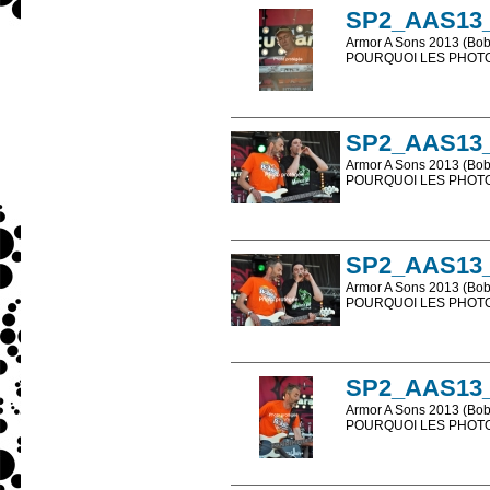
SP2_AAS13
Armor A Sons 2013 (Bobi
POURQUOI LES PHOTOS
Les photos en ligne so
sont, bien entendu, livr
SP2_AAS13
Armor A Sons 2013 (Bobi
POURQUOI LES PHOTOS
Les photos en ligne so
sont, bien entendu, livr
SP2_AAS13
Armor A Sons 2013 (Bobi
POURQUOI LES PHOTOS
Les photos en ligne so
sont, bien entendu, livr
SP2_AAS13
Armor A Sons 2013 (Bobi
POURQUOI LES PHOTOS
Les photos en ligne so
sont, bien entendu, livr