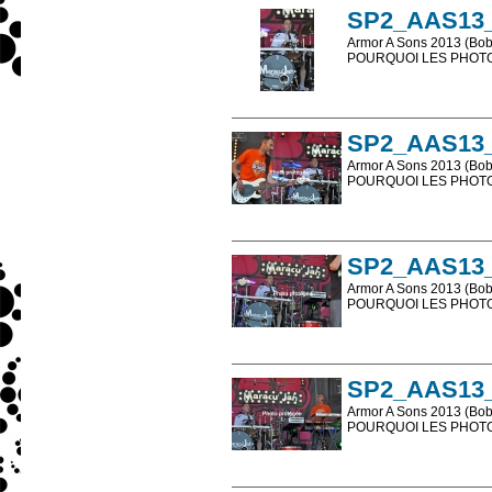
SP2_AAS13
Armor A Sons 2013 (Bobi
POURQUOI LES PHOTOS
Les photos en ligne so
sont, bien entendu, livr
SP2_AAS13
Armor A Sons 2013 (Bobi
POURQUOI LES PHOTOS
Les photos en ligne so
sont, bien entendu, livr
SP2_AAS13
Armor A Sons 2013 (Bobi
POURQUOI LES PHOTOS
Les photos en ligne so
sont, bien entendu, livr
SP2_AAS13
Armor A Sons 2013 (Bobi
POURQUOI LES PHOTOS
Les photos en ligne so
sont, bien entendu, livr