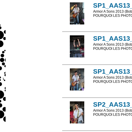
SP1_AAS13
Armor A Sons 2013 (Bobi
POURQUOI LES PHOTOS
Les photos en ligne so
sont, bien entendu, livr
SP1_AAS13
Armor A Sons 2013 (Bobi
POURQUOI LES PHOTOS
Les photos en ligne so
sont, bien entendu, livr
SP1_AAS13
Armor A Sons 2013 (Bobi
POURQUOI LES PHOTOS
Les photos en ligne so
sont, bien entendu, livr
SP2_AAS13
Armor A Sons 2013 (Bobi
POURQUOI LES PHOTOS
Les photos en ligne so
sont, bien entendu, livr