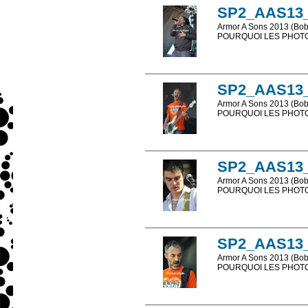
SP2_AAS13
Armor A Sons 2013 (Bobi
POURQUOI LES PHOTOS
Les photos en ligne so
sont, bien entendu, livr
SP2_AAS13
Armor A Sons 2013 (Bobi
POURQUOI LES PHOTOS
Les photos en ligne so
sont, bien entendu, livr
SP2_AAS13
Armor A Sons 2013 (Bobi
POURQUOI LES PHOTOS
Les photos en ligne so
sont, bien entendu, livr
SP2_AAS13
Armor A Sons 2013 (Bobi
POURQUOI LES PHOTOS
Les photos en ligne so
sont, bien entendu, livr