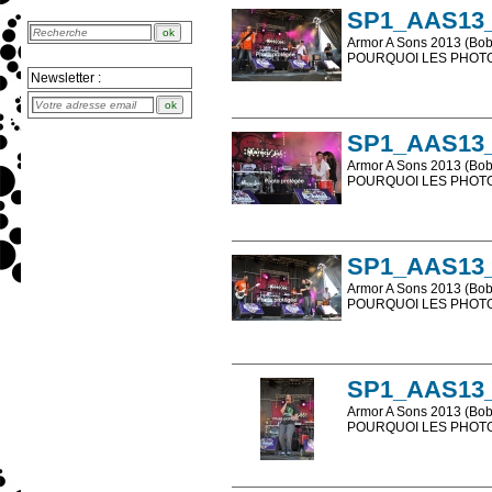
SP1_AAS13
Armor A Sons 2013 (Bobi
POURQUOI LES PHOTOS
Newsletter :
Les photos en ligne so
sont, bien entendu, livr
SP1_AAS13
Armor A Sons 2013 (Bobi
POURQUOI LES PHOTOS
Les photos en ligne so
sont, bien entendu, livr
SP1_AAS13
Armor A Sons 2013 (Bobi
POURQUOI LES PHOTOS
Les photos en ligne so
sont, bien entendu, livr
SP1_AAS13
Armor A Sons 2013 (Bobi
POURQUOI LES PHOTOS
Les photos en ligne so
sont, bien entendu, livr