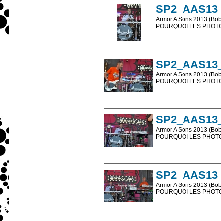
SP2_AAS13
Armor A Sons 2013 (Bobi
POURQUOI LES PHOTOS
Les photos en ligne so
sont, bien entendu, livr
SP2_AAS13
Armor A Sons 2013 (Bobi
POURQUOI LES PHOTOS
Les photos en ligne so
sont, bien entendu, livr
SP2_AAS13
Armor A Sons 2013 (Bobi
POURQUOI LES PHOTOS
Les photos en ligne so
sont, bien entendu, livr
SP2_AAS13
Armor A Sons 2013 (Bobi
POURQUOI LES PHOTOS
Les photos en ligne so
sont, bien entendu, livr