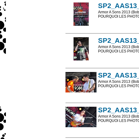
SP2_AAS13
Armor A Sons 2013 (Bobi
POURQUOI LES PHOTOS
Les photos en ligne so
sont, bien entendu, livr
SP2_AAS13
Armor A Sons 2013 (Bobi
POURQUOI LES PHOTOS
Les photos en ligne so
sont, bien entendu, livr
SP2_AAS13
Armor A Sons 2013 (Bobi
POURQUOI LES PHOTOS
Les photos en ligne so
sont, bien entendu, livr
SP2_AAS13
Armor A Sons 2013 (Bobi
POURQUOI LES PHOTOS
Les photos en ligne so
sont, bien entendu, livr