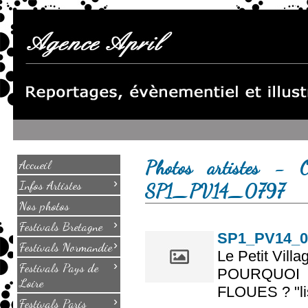
Photos artistes - 
Accueil
›
Infos Artistes
SP1_PV14_0797
Nos photos
›
Festivals Bretagne
SP1_PV14_0
›
Festivals Normandie
Le Petit Villa
›
Festivals Pays de
POURQUOI
Loire
FLOUES ? "lis
›
Festivals Paris