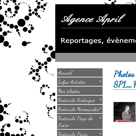
Photo
Accueil
›
Infos Artistes
SP1_
Nos photos
›
Festivals Bretagne
›
Festivals Normandie
›
Festivals Pays de
Loire
›
Festivals Paris