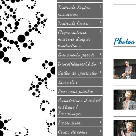
›
Festivals Région
parisienne
›
Festivals Centre
›
Organisateurs,
maisons disques,
Photos 
productions
›
Evènements passés
›
Discothèques/Clubs
›
Salles de spectacles
Livre d'or
Pour nous joindre
›
Associations d'utilité
publique /
Parrainages
›
Partenaires
›
Coups de coeur