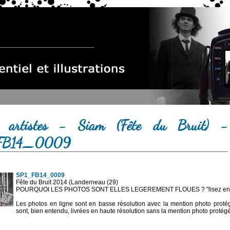
s artistes - Siam (Fête du Bruit) -
FB14_0009
SP1_FB14_0009
Fête du Bruit 2014 (Landerneau (29)
POURQUOI LES PHOTOS SONT ELLES LEGEREMENT FLOUES ? "lisez en sa
Les photos en ligne sont en basse résolution avec la mention photo prot
sont, bien entendu, livrées en haute résolution sans la mention photo protég