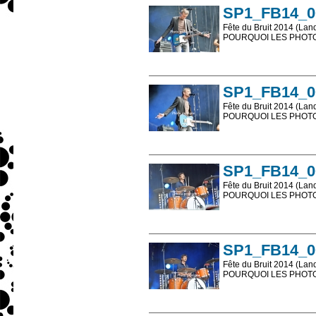
SP1_FB14_0
Fête du Bruit 2014 (Lan
POURQUOI LES PHOTOS
Les photos en ligne so
sont, bien entendu, livr
SP1_FB14_0
Fête du Bruit 2014 (Lan
POURQUOI LES PHOTOS
Les photos en ligne so
sont, bien entendu, livr
SP1_FB14_0
Fête du Bruit 2014 (Lan
POURQUOI LES PHOTOS
Les photos en ligne so
sont, bien entendu, livr
SP1_FB14_0
Fête du Bruit 2014 (Lan
POURQUOI LES PHOTOS
Les photos en ligne so
sont, bien entendu, livr