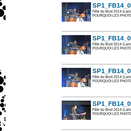
SP1_FB14_0
Fête du Bruit 2014 (Lan
POURQUOI LES PHOTOS
Les photos en ligne so
sont, bien entendu, livr
SP1_FB14_0
Fête du Bruit 2014 (Lan
POURQUOI LES PHOTOS
Les photos en ligne so
sont, bien entendu, livr
SP1_FB14_0
Fête du Bruit 2014 (Lan
POURQUOI LES PHOTOS
Les photos en ligne so
sont, bien entendu, livr
SP1_FB14_0
Fête du Bruit 2014 (Lan
POURQUOI LES PHOTOS
Les photos en ligne so
sont, bien entendu, livr