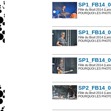
SP1_FB14_0
Fête du Bruit 2014 (Lan
POURQUOI LES PHOTOS
Les photos en ligne so
sont, bien entendu, livr
SP1_FB14_0
Fête du Bruit 2014 (Lan
POURQUOI LES PHOTOS
Les photos en ligne so
sont, bien entendu, livr
SP1_FB14_0
Fête du Bruit 2014 (Lan
POURQUOI LES PHOTOS
Les photos en ligne so
sont, bien entendu, livr
SP2_FB14_0
Fête du Bruit 2014 (Lan
POURQUOI LES PHOTOS
Les photos en ligne so
sont, bien entendu, livr