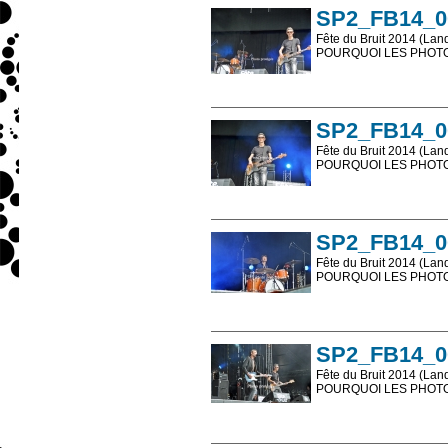
SP2_FB14_0
Fête du Bruit 2014 (Lan
POURQUOI LES PHOTOS
Les photos en ligne so
sont, bien entendu, livr
SP2_FB14_0
Fête du Bruit 2014 (Lan
POURQUOI LES PHOTOS
Les photos en ligne so
sont, bien entendu, livr
SP2_FB14_0
Fête du Bruit 2014 (Lan
POURQUOI LES PHOTOS
Les photos en ligne so
sont, bien entendu, livr
SP2_FB14_0
Fête du Bruit 2014 (Lan
POURQUOI LES PHOTOS
Les photos en ligne so
sont, bien entendu, livr