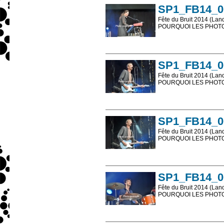
SP1_FB14_0
Fête du Bruit 2014 (Lan
POURQUOI LES PHOTOS
Les photos en ligne so
sont, bien entendu, livr
SP1_FB14_0
Fête du Bruit 2014 (Lan
POURQUOI LES PHOTOS
Les photos en ligne so
sont, bien entendu, livr
SP1_FB14_0
Fête du Bruit 2014 (Lan
POURQUOI LES PHOTOS
Les photos en ligne so
sont, bien entendu, livr
SP1_FB14_0
Fête du Bruit 2014 (Lan
POURQUOI LES PHOTOS
Les photos en ligne so
sont, bien entendu, livr