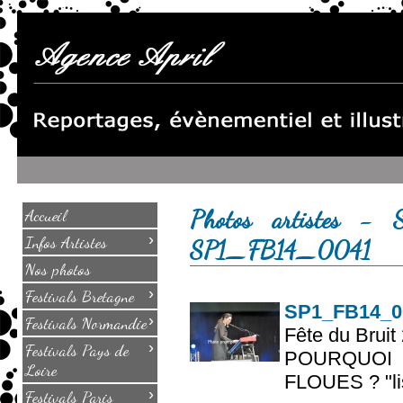
Photos artistes - 
Accueil
›
Infos Artistes
SP1_FB14_0041
Nos photos
›
Festivals Bretagne
SP1_FB14_0
›
Festivals Normandie
Fête du Bruit
›
Festivals Pays de
POURQUOI
Loire
FLOUES ? "lis
›
Festivals Paris