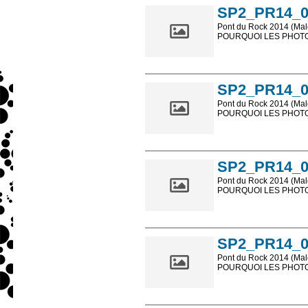
SP2_PR14_0
Pont du Rock 2014 (Male
POURQUOI LES PHOTOS
Les photos en ligne so
sont, bien entendu, livr
SP2_PR14_0
Pont du Rock 2014 (Male
POURQUOI LES PHOTOS
Les photos en ligne so
sont, bien entendu, livr
SP2_PR14_0
Pont du Rock 2014 (Male
POURQUOI LES PHOTOS
Les photos en ligne so
sont, bien entendu, livr
SP2_PR14_0
Pont du Rock 2014 (Male
POURQUOI LES PHOTOS
Les photos en ligne so
sont, bien entendu, livr