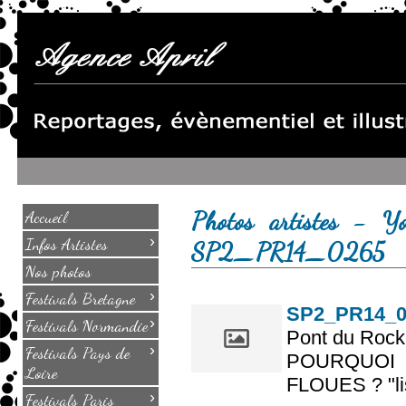
Photos artistes - Y
Accueil
›
Infos Artistes
SP2_PR14_0265
Nos photos
›
Festivals Bretagne
SP2_PR14_0
›
Festivals Normandie
Pont du Rock 
›
Festivals Pays de
POURQUOI
Loire
FLOUES ? "lis
›
Festivals Paris