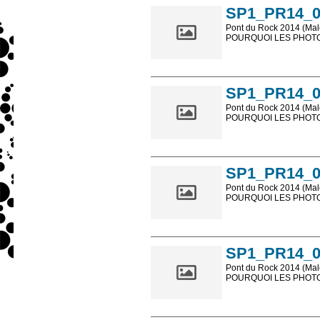
SP1_PR14_0
Pont du Rock 2014 (Male
POURQUOI LES PHOTOS
Les photos en ligne so
sont, bien entendu, livr
SP1_PR14_0
Pont du Rock 2014 (Male
POURQUOI LES PHOTOS
Les photos en ligne so
sont, bien entendu, livr
SP1_PR14_0
Pont du Rock 2014 (Male
POURQUOI LES PHOTOS
Les photos en ligne so
sont, bien entendu, livr
SP1_PR14_0
Pont du Rock 2014 (Male
POURQUOI LES PHOTOS
Les photos en ligne so
sont, bien entendu, livr