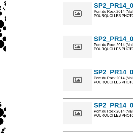
SP2_PR14_0
Pont du Rock 2014 (Male
POURQUOI LES PHOTOS
Les photos en ligne so
sont, bien entendu, livr
SP2_PR14_0
Pont du Rock 2014 (Male
POURQUOI LES PHOTOS
Les photos en ligne so
sont, bien entendu, livr
SP2_PR14_0
Pont du Rock 2014 (Male
POURQUOI LES PHOTOS
Les photos en ligne so
sont, bien entendu, livr
SP2_PR14_0
Pont du Rock 2014 (Male
POURQUOI LES PHOTOS
Les photos en ligne so
sont, bien entendu, livr