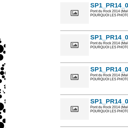
SP1_PR14_0
Pont du Rock 2014 (Male
POURQUOI LES PHOTOS
Les photos en ligne so
sont, bien entendu, livr
SP1_PR14_0
Pont du Rock 2014 (Male
POURQUOI LES PHOTOS
Les photos en ligne so
sont, bien entendu, livr
SP1_PR14_0
Pont du Rock 2014 (Male
POURQUOI LES PHOTOS
Les photos en ligne so
sont, bien entendu, livr
SP1_PR14_0
Pont du Rock 2014 (Male
POURQUOI LES PHOTOS
Les photos en ligne so
sont, bien entendu, livr