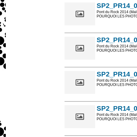
SP2_PR14_0
Pont du Rock 2014 (Male
POURQUOI LES PHOTOS
Les photos en ligne so
sont, bien entendu, livr
SP2_PR14_0
Pont du Rock 2014 (Male
POURQUOI LES PHOTOS
Les photos en ligne so
sont, bien entendu, livr
SP2_PR14_0
Pont du Rock 2014 (Male
POURQUOI LES PHOTOS
Les photos en ligne so
sont, bien entendu, livr
SP2_PR14_0
Pont du Rock 2014 (Male
POURQUOI LES PHOTOS
Les photos en ligne so
sont, bien entendu, livr