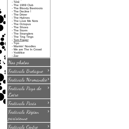
-
Tété
-
The 1969 Club
-
The Bloody Beetroots
-
The Decline !
-
The Driver
-
The Hyènes
-
The Love Me Nots
-
The Octopus
-
The Shoes
-
The Storm
-
The Stranglers
-
The Ting Tings
-
Tom Frager
-
Tryo
-
Wankin' Noodles
-
We are The In Crowd
-
Yodélice
-
Zaz
Nos photos
›
Festivals Bretagne
›
Festivals Normandie
›
Festivals Pays de
Loire
›
Festivals Paris
›
Festivals Région
parisienne
›
Festivals Centre