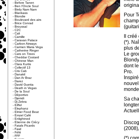
-
Before Tanen
origin
-
Ben l'Oncle Soul
-
Birdy Nam Nam
-
Blankass
Pour To
-
Blondie
champi
-
Boulevard des airs
-
Brice Conrad
(guitar
-
Broussaï
-
C2C
-
Cali
Il cré
-
Camille
-
Caravan Palace
(*). N
-
Carbon Airways
plus d
-
Carmen Maria Vega
-
Catherine Ringer
Le gro
-
Cats on Trees
-
Cheddar Costard
Blondy,
-
Chinese Man
-
Clara Kurtis
dont le
-
Collectif 13
Pro.
-
Cris Cab
-
Danakil
Inspir
-
Dan Ar Braz
-
Darez
nouvel
-
David Guetta
-
Death in Vegas
monde,
-
De la Soul
-
Déportivo
Sa cha
-
Djemdi
-
Dj Zebra
longte
-
Eiffel
-
Elephanz
Actuel
-
Elmer Food Beat
-
Emzel Café
-
Enlightned
Discog
-
Etienne de Crécy
-
Fatals Picards
(2008),
-
Fawl
-
Féfé
-
FFF
(*) com