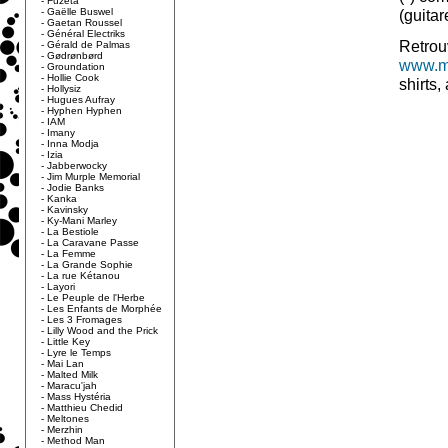
-
Fuzeta
-
Gaëlle Buswel
(guitar
-
Gaetan Roussel
-
Général Electriks
Retrouv
-
Gérald de Palmas
-
Gødrønbørd
www.m
-
Groundation
-
Hollie Cook
shirts,
-
Hollysiz
-
Hugues Aufray
-
Hyphen Hyphen
-
IAM
-
Imany
-
Inna Modja
-
Izia
-
Jabberwocky
-
Jim Murple Memorial
-
Jodie Banks
-
Kanka
-
Kavinsky
-
Ky-Mani Marley
-
La Bestiole
-
La Caravane Passe
-
La Femme
-
La Grande Sophie
-
La rue Kétanou
-
Layori
-
Le Peuple de l'Herbe
-
Les Enfants de Morphée
-
Les 3 Fromages
-
Lilly Wood and the Prick
-
Little Key
-
Lyre le Temps
-
Mai Lan
-
Malted Milk
-
Maracu'jah
-
Mass Hystéria
-
Matthieu Chedid
-
Meltones
-
Merzhin
-
Method Man