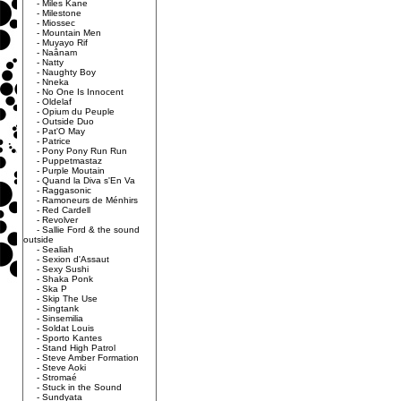
-
Miles Kane
-
Milestone
-
Miossec
-
Mountain Men
-
Muyayo Rif
-
Naânam
-
Natty
-
Naughty Boy
-
Nneka
-
No One Is Innocent
-
Oldelaf
-
Opium du Peuple
-
Outside Duo
-
Pat'O May
-
Patrice
-
Pony Pony Run Run
-
Puppetmastaz
-
Purple Moutain
-
Quand la Diva s'En Va
-
Raggasonic
-
Ramoneurs de Ménhirs
-
Red Cardell
-
Revolver
-
Sallie Ford & the sound
outside
-
Sealiah
-
Sexion d'Assaut
-
Sexy Sushi
-
Shaka Ponk
-
Ska P
-
Skip The Use
-
Singtank
-
Sinsemilia
-
Soldat Louis
-
Sporto Kantes
-
Stand High Patrol
-
Steve Amber Formation
-
Steve Aoki
-
Stromaé
-
Stuck in the Sound
-
Sundyata