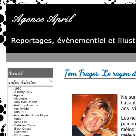
Tom Frager "Le rayon de
Accueil
›
Infos Artistes
-
1995
-
2 Many DJ'S
-
Agoria
Né sur 
-
Alborosie
l’atlan
-
Amy Mac Donald
-
Anthony Amadori
ans, s’
-
Archimède
-
Arthur H
-
Asaf Avidan & the Mojos
Les no
-
Auden
-
Azad Lab
parcour
-
Babylon Circus
mélodi
-
Back Ouest
-
Bakermat
mêle a
-
BB Brunes