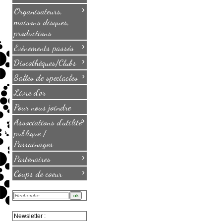
›
Organisateurs,
maisons disques,
productions
›
Evènements passés
›
Discothèques/Clubs
›
Salles de spectacles
Livre d'or
Pour nous joindre
›
Associations d'utilité
publique /
Parrainages
›
Partenaires
›
Coups de coeur
Newsletter :