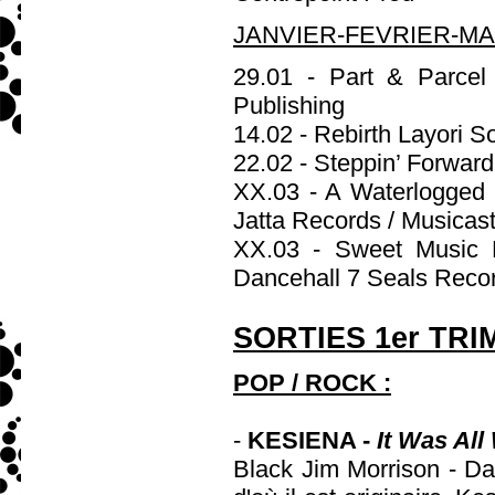
JANVIER-FEVRIER-MAR
29.01 - Part & Parce
Publishing
14.02 - Rebirth Layori S
22.02 - Steppin’ Forwa
XX.03 - A Waterlogged
Jatta Records / Musicas
XX.03 - Sweet Music R
Dancehall 7 Seals Reco
SORTIES 1er TRI
POP / ROCK :
-
KESIENA -
It Was All
Black Jim Morrison - Da