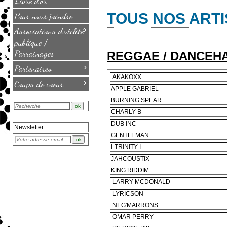
Livre d'or
Pour nous joindre
TOUS NOS ART
›
Associations d'utilité
publique /
Parrainages
REGGAE / DANCEHA
›
Partenaires
AKAKOXX
›
Coups de coeur
APPLE GABRIEL
BURNING SPEAR
CHARLY B
DUB INC
Newsletter :
GENTLEMAN
I-TRINITY-I
JAHCOUSTIX
KING RIDDIM
LARRY MCDONALD
LYRICSON
NEG'MARRONS
OMAR PERRY