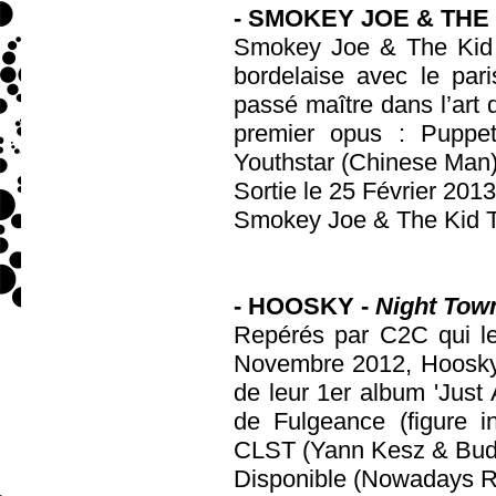
- SMOKEY JOE & THE 
Smokey Joe & The Kid c
bordelaise avec le par
passé maître dans l’art d
premier opus : Puppe
Youthstar (Chinese Ma
Sortie le 25 Février 201
Smokey Joe & The Kid 
- HOOSKY -
Night Tow
Repérés par C2C qui les
Novembre 2012, Hoosky 
de leur 1er album 'Just A
de Fulgeance (figure i
CLST (Yann Kesz & Buddy 
Disponible (Nowadays R