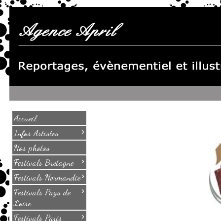
Accueil
›
Infos Artistes
Nos photos
›
Festivals Bretagne
›
Festivals Normandie
›
Festivals Pays de
Loire
›
Festivals Paris