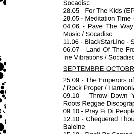
Socadisc
28.05 - For The Kids (E
28.05 - Meditation Tim
04.06 - Pave The Way
Music / Socadisc
11.06 - BlackStarLine 
06.07 - Land Of The 
Irie Vibrations / Socadis
SEPTEMBRE-OCTOBRE
25.09 - The Emperors
/ Rock Proper / Harmon
09.10 - Throw Down Yo
Roots Reggae Discograp
09.10 - Pray Fi Di Peop
12.10 - Chequered Tho
Baleine