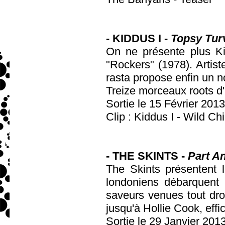
- KIDDUS I -
Topsy Tur
On ne présente plus Kid
"Rockers" (1978). Artist
rasta propose enfin un 
Treize morceaux roots d'
Sortie le 15 Février 2013
Clip : Kiddus I - Wild Chi
- THE SKINTS -
Part A
The Skints présentent 
londoniens débarquent 
saveurs venues tout dro
jusqu'à Hollie Cook, eff
Sortie le 29 Janvier 201