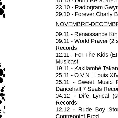
15.10 - Don’t Be Scared
23.10 - Radiogram Gwyn
29.10 - Forever Charly 
NOVEMBRE-DECEMBRE
09.11 - Renaissance Ki
09.11 - World Prayer (2
Records
12.11 - For The Kids (E
Musicast
19.11 - Kakilambé Taka
25.11 - O.V.N.I Louis X
25.11 - Sweet Music R
Dancehall 7 Seals Reco
04.12 - Dife Lyrical 
Records
12.12 - Rude Boy Stor
Contrepoint Prod