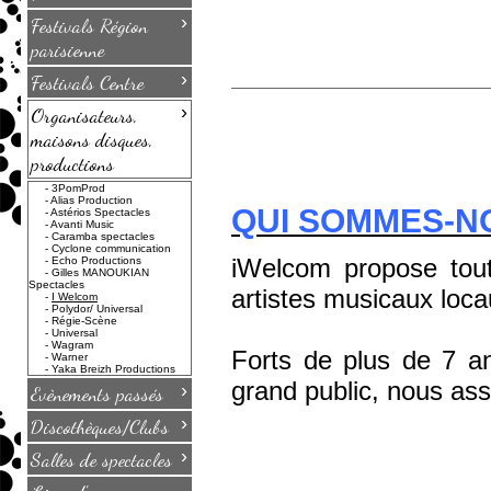
›
Festivals Région
parisienne
›
Festivals Centre
›
Organisateurs,
maisons disques,
productions
-
3PomProd
-
Alias Production
QUI SOMMES-NO
-
Astérios Spectacles
-
Avanti Music
-
Caramba spectacles
-
Cyclone communication
iWelcom propose tout
-
Echo Productions
-
Gilles MANOUKIAN
Spectacles
artistes musicaux loca
-
I Welcom
-
Polydor/ Universal
-
Régie-Scène
-
Universal
-
Wagram
Forts de plus de 7 an
-
Warner
-
Yaka Breizh Productions
grand public, nous ass
›
Evènements passés
›
Discothèques/Clubs
›
Salles de spectacles