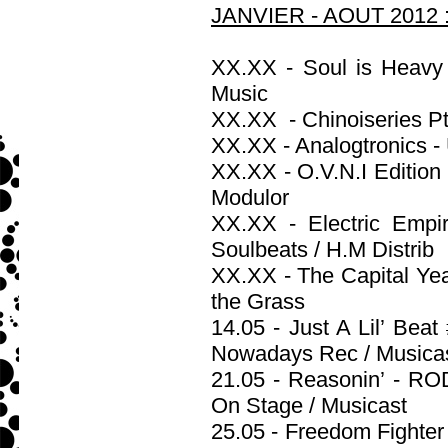
JANVIER - AOUT 2012 
XX.XX - Soul is Heav
Music
XX.XX - Chinoiseries Pt 
XX.XX - Analogtronics - 
XX.XX - O.V.N.I Editio
Modulor
XX.XX - Electric Emp
Soulbeats / H.M Distrib
XX.XX - The Capital Yea
the Grass
14.05 - Just A Lil’ Bea
Nowadays Rec / Musica
21.05 - Reasonin’ - 
On Stage / Musicast
25.05 - Freedom Fighter