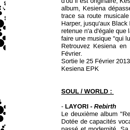
d'où il est originaire, Ke
album, Kesiena dépasse 
trace sa route musicale
Harper, jusqu'aux Black 
retenue n'a d'égale que l
faire une musique "qui l
Retrouvez Kesiena en 
Février.
Sortie le 25 Février 201
Kesiena EPK
SOUL / WORLD :
-
LAYORI -
Rebirth
Le deuxième album "Rebi
Dotée de capacités vocal
passé et modernité. Sa 