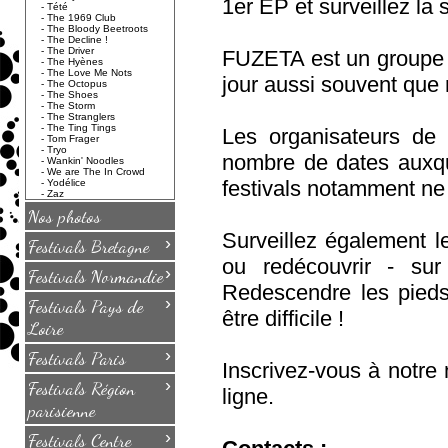
1er EP et surveillez la
-
Tété
-
The 1969 Club
-
The Bloody Beetroots
-
The Decline !
-
The Driver
FUZETA est un groupe q
-
The Hyènes
-
The Love Me Nots
jour aussi souvent que 
-
The Octopus
-
The Shoes
-
The Storm
-
The Stranglers
-
The Ting Tings
Les organisateurs de c
-
Tom Frager
-
Tryo
nombre de dates auxq
-
Wankin' Noodles
-
We are The In Crowd
festivals notamment ne 
-
Yodélice
-
Zaz
Nos photos
Surveillez également le
›
Festivals Bretagne
ou redécouvrir - sur
›
Festivals Normandie
Redescendre les pieds
›
Festivals Pays de
être difficile !
Loire
›
Festivals Paris
Inscrivez-vous à notre 
›
Festivals Région
ligne.
parisienne
›
Festivals Centre