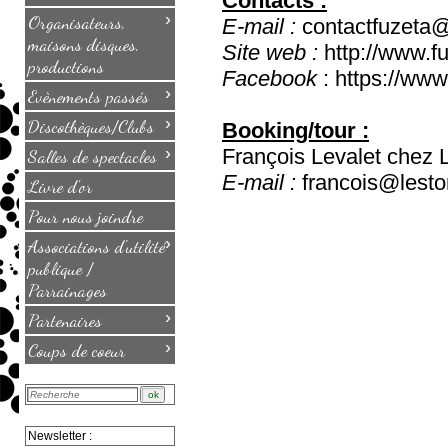
Contacts :
›
Organisateurs,
E-mail :
contactfuzeta
maisons disques,
Site web :
http://www.fu
productions
Facebook
: https://ww
›
Evènements passés
›
Discothèques/Clubs
Booking/tour :
›
François Levalet chez 
Salles de spectacles
E-mail :
francois@lest
Livre d'or
Pour nous joindre
›
Associations d'utilité
publique /
Parrainages
›
Partenaires
›
Coups de coeur
Newsletter :