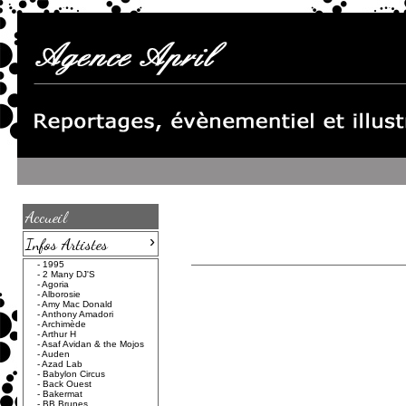
Accueil
›
Infos Artistes
-
1995
-
2 Many DJ'S
-
Agoria
-
Alborosie
-
Amy Mac Donald
-
Anthony Amadori
-
Archimède
-
Arthur H
-
Asaf Avidan & the Mojos
-
Auden
-
Azad Lab
-
Babylon Circus
-
Back Ouest
-
Bakermat
-
BB Brunes