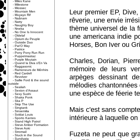
-
Miles Kane
-
Milestone
-
Miossec
Leur premier EP, Dive, s
-
Mountain Men
-
Muyayo Rif
rêverie, une envie irrés
-
Naânam
-
Natty
-
Naughty Boy
thème universel de la f
-
Nneka
-
No One Is Innocent
une americana indie po
-
Oldelaf
-
Opium du Peuple
-
Outside Duo
Horses, Bon Iver ou Gri
-
Pat'O May
-
Patrice
-
Pony Pony Run Run
-
Puppetmastaz
Charles, Dorian, Pier
-
Purple Moutain
-
Quand la Diva s'En Va
-
Raggasonic
mémoire de leurs ve
-
Ramoneurs de Ménhirs
-
Red Cardell
arpèges dessinant d
-
Revolver
-
Sallie Ford & the sound
mélodies chantonnées c
outside
-
Sealiah
-
Sexion d'Assaut
une espèce de féerie te
-
Sexy Sushi
-
Shaka Ponk
-
Ska P
-
Skip The Use
Mais c'est sans compter
-
Singtank
-
Sinsemilia
-
Soldat Louis
intérieure à laquelle on
-
Sporto Kantes
-
Stand High Patrol
-
Steve Amber Formation
-
Steve Aoki
-
Stromaé
Fuzeta ne peut que gran
-
Stuck in the Sound
-
Sundyata