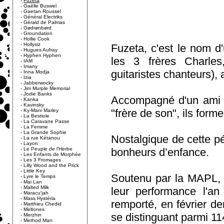
-
Fuzeta
-
Gaëlle Buswel
-
Gaetan Roussel
-
Général Electriks
-
Gérald de Palmas
-
Gødrønbørd
-
Groundation
-
Hollie Cook
-
Hollysiz
Fuzeta, c'est le nom d
-
Hugues Aufray
-
Hyphen Hyphen
les 3 frères Charles
-
IAM
-
Imany
guitaristes chanteurs),
-
Inna Modja
-
Izia
-
Jabberwocky
-
Jim Murple Memorial
-
Jodie Banks
Accompagné d'un ami d
-
Kanka
-
Kavinsky
"frère de son", ils for
-
Ky-Mani Marley
-
La Bestiole
-
La Caravane Passe
-
La Femme
-
La Grande Sophie
Nostalgique de cette p
-
La rue Kétanou
-
Layori
-
Le Peuple de l'Herbe
bonheurs d’enfance.
-
Les Enfants de Morphée
-
Les 3 Fromages
-
Lilly Wood and the Prick
-
Little Key
Soutenu par la MAPL, i
-
Lyre le Temps
-
Mai Lan
-
Malted Milk
leur performance l'a
-
Maracu'jah
-
Mass Hystéria
remporté, en février de
-
Matthieu Chedid
-
Meltones
se distinguant parmi 114
-
Merzhin
-
Method Man