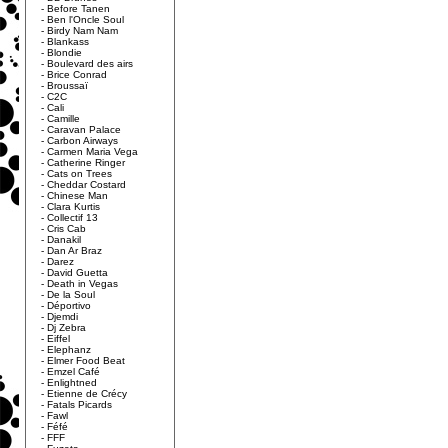
-
Before Tanen
-
Ben l'Oncle Soul
-
Birdy Nam Nam
-
Blankass
-
Blondie
-
Boulevard des airs
-
Brice Conrad
-
Broussaï
-
C2C
-
Cali
-
Camille
-
Caravan Palace
-
Carbon Airways
-
Carmen Maria Vega
-
Catherine Ringer
-
Cats on Trees
-
Cheddar Costard
-
Chinese Man
-
Clara Kurtis
-
Collectif 13
-
Cris Cab
-
Danakil
-
Dan Ar Braz
-
Darez
-
David Guetta
-
Death in Vegas
-
De la Soul
-
Déportivo
-
Djemdi
-
Dj Zebra
-
Eiffel
-
Elephanz
-
Elmer Food Beat
-
Emzel Café
-
Enlightned
-
Etienne de Crécy
-
Fatals Picards
-
Fawl
-
Féfé
-
FFF