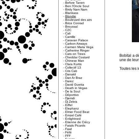
-
Before Tanen
-
Ben l'Oncle Soul
-
Birdy Nam Nam
-
Blankass
-
Blondie
-
Boulevard des airs
-
Brice Conrad
-
Broussaï
-
C2C
-
Cali
-
Camille
-
Caravan Palace
-
Carbon Airways
-
Carmen Maria Vega
-
Catherine Ringer
-
Cats on Trees
Bobital a d
-
Cheddar Costard
une de leur
-
Chinese Man
-
Clara Kurtis
-
Collectif 13
Toutes les i
-
Cris Cab
-
Danakil
-
Dan Ar Braz
-
Darez
-
David Guetta
-
Death in Vegas
-
De la Soul
-
Déportivo
-
Djemdi
-
Dj Zebra
-
Eiffel
-
Elephanz
-
Elmer Food Beat
-
Emzel Café
-
Enlightned
-
Etienne de Crécy
-
Fatals Picards
-
Fawl
-
Féfé
-
FFF