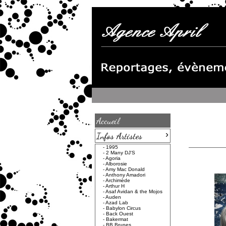
Accueil
›
Infos Artistes
-
1995
-
2 Many DJ'S
-
Agoria
-
Alborosie
-
Amy Mac Donald
-
Anthony Amadori
-
Archimède
-
Arthur H
-
Asaf Avidan & the Mojos
-
Auden
-
Azad Lab
-
Babylon Circus
-
Back Ouest
-
Bakermat
-
BB Brunes