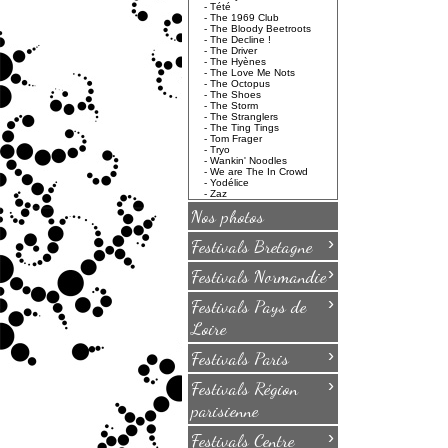
-
Tété
-
The 1969 Club
-
The Bloody Beetroots
-
The Decline !
-
The Driver
-
The Hyènes
-
The Love Me Nots
-
The Octopus
-
The Shoes
-
The Storm
-
The Stranglers
-
The Ting Tings
-
Tom Frager
-
Tryo
-
Wankin' Noodles
-
We are The In Crowd
-
Yodélice
-
Zaz
Nos photos
›
Festivals Bretagne
›
Festivals Normandie
›
Festivals Pays de
Loire
›
Festivals Paris
›
Festivals Région
parisienne
›
Festivals Centre