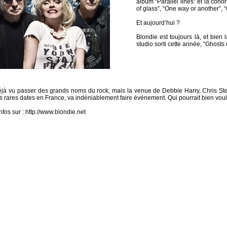
album “Parallel lines” et la coho
of glass”, “One way or another”, 
Et aujourd’hui ?
Blondie est toujours là, et bie
studio sorti cette année, “Ghost
éjà vu passer des grands noms du rock, mais la venue de Debbie Harry, Chris Stei
s rares dates en France, va indéniablement faire événement. Qui pourrait bien voulo
nfos sur : http://www.blondie.net