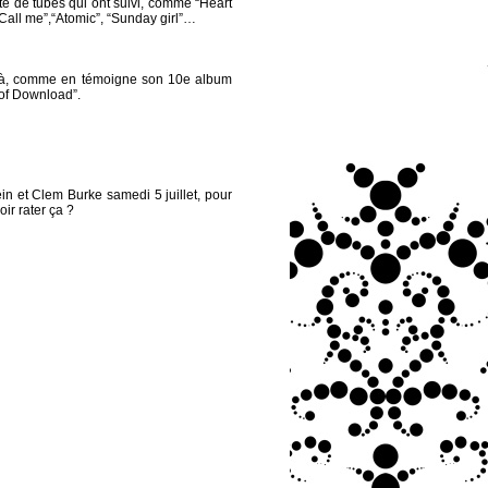
rte de tubes qui ont suivi, comme “Heart
“Call me”,“Atomic”, “Sunday girl”…
n là, comme en témoigne son 10e album
s of Download”.
n et Clem Burke samedi 5 juillet, pour
ir rater ça ?