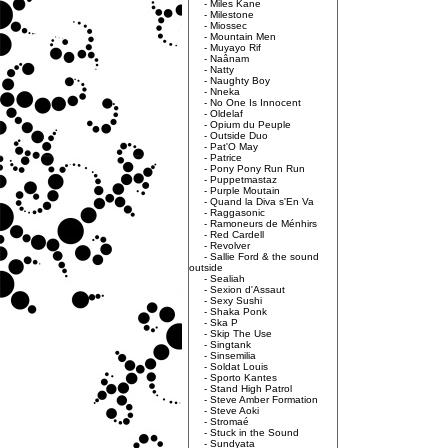
-
Miles Kane
-
Milestone
-
Miossec
-
Mountain Men
-
Muyayo Rif
-
Naânam
-
Natty
-
Naughty Boy
-
Nneka
-
No One Is Innocent
-
Oldelaf
-
Opium du Peuple
-
Outside Duo
-
Pat'O May
-
Patrice
-
Pony Pony Run Run
-
Puppetmastaz
-
Purple Moutain
-
Quand la Diva s'En Va
-
Raggasonic
-
Ramoneurs de Ménhirs
-
Red Cardell
-
Revolver
-
Sallie Ford & the sound
outside
-
Sealiah
-
Sexion d'Assaut
-
Sexy Sushi
-
Shaka Ponk
-
Ska P
-
Skip The Use
-
Singtank
-
Sinsemilia
-
Soldat Louis
-
Sporto Kantes
-
Stand High Patrol
-
Steve Amber Formation
-
Steve Aoki
-
Stromaé
-
Stuck in the Sound
-
Sundyata