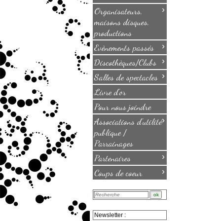
›
Organisateurs,
maisons disques,
productions
›
Evènements passés
›
Discothèques/Clubs
›
Salles de spectacles
Livre d'or
Pour nous joindre
›
Associations d'utilité
publique /
Parrainages
›
Partenaires
›
Coups de coeur
Newsletter :