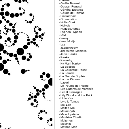
-
Fuzeta
-
Gaëlle Buswel
-
Gaetan Roussel
-
Général Electriks
-
Gérald de Palmas
-
Gødrønbørd
-
Groundation
-
Hollie Cook
-
Hollysiz
-
Hugues Aufray
-
Hyphen Hyphen
-
IAM
-
Imany
-
Inna Modja
-
Izia
-
Jabberwocky
-
Jim Murple Memorial
-
Jodie Banks
-
Kanka
-
Kavinsky
-
Ky-Mani Marley
-
La Bestiole
-
La Caravane Passe
-
La Femme
-
La Grande Sophie
-
La rue Kétanou
-
Layori
-
Le Peuple de l'Herbe
-
Les Enfants de Morphée
-
Les 3 Fromages
-
Lilly Wood and the Prick
-
Little Key
-
Lyre le Temps
-
Mai Lan
-
Malted Milk
-
Maracu'jah
-
Mass Hystéria
-
Matthieu Chedid
-
Meltones
-
Merzhin
-
Method Man