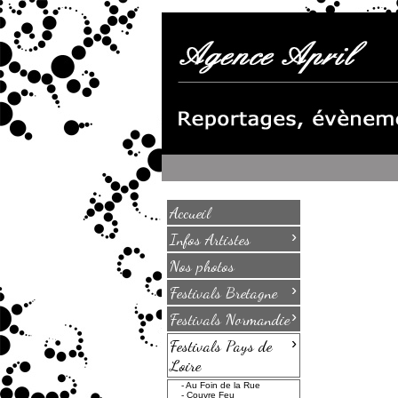
Accueil
›
Infos Artistes
Nos photos
›
Festivals Bretagne
›
Festivals Normandie
›
Festivals Pays de
Loire
-
Au Foin de la Rue
-
Couvre Feu