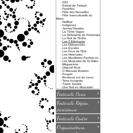
-
D32
-
Estival de Trelazé
-
Festi'Roc
-
Fête des Nouvelles
-
Fête Interculturelle du
Mans
-
Hellfest
-
Indigènes
-
Jaunay'Stivales
-
La 7ème Vague
-
La Déferlante de Printemps
-
La Nuit de l'Erdre
-
Les 3 Eléphants
-
Les Débranchés
-
Les Escales
-
Les Feux de l'Eté
-
Les Hivernales
-
Les Mouillotins Fanfare-on
-
Les Musicales de St Gilles
-
Mégascène
-
Objectif Rock
-
O Mauvais Buisson
-
Poupet
-
Rockeurs ont du coeur
-
Terra Incognita
-
Traine Savate
-
Une Nuit en Muscadet
›
Festivals Paris
›
Festivals Région
parisienne
›
Festivals Centre
›
Organisateurs,