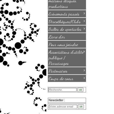
maisons disques,
productions
›
Evènements passés
›
Discothèques/Clubs
›
Salles de spectacles
Livre d'or
Pour nous joindre
›
Associations d'utilité
publique /
Parrainages
›
Partenaires
›
Coups de coeur
Newsletter :