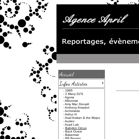
Accueil
›
Infos Artistes
-
1995
-
2 Many DJ'S
-
Agoria
-
Alborosie
-
Amy Mac Donald
-
Anthony Amadori
-
Archimède
-
Arthur H
-
Asaf Avidan & the Mojos
-
Auden
-
Azad Lab
-
Babylon Circus
-
Back Ouest
-
Bakermat
-
BB Brunes