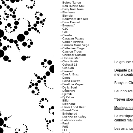
-
Before Tanen
-
Ben l'Oncle Soul
-
Birdy Nam Nam
-
Blankass
-
Blondie
-
Boulevard des airs
-
Brice Conrad
-
Broussaï
-
C2C
-
Cali
-
Camille
-
Caravan Palace
-
Carbon Airways
-
Carmen Maria Vega
-
Catherine Ringer
-
Cats on Trees
-
Cheddar Costard
-
Chinese Man
-
Clara Kurtis
Le groupe 
-
Collectif 13
-
Cris Cab
Déjanté par
-
Danakil
met à cogite
-
Dan Ar Braz
-
Darez
-
David Guetta
Babylon Cir
-
Death in Vegas
-
De la Soul
-
Déportivo
Leur nouvel
-
Djemdi
-
Dj Zebra
"Never stop
-
Eiffel
-
Elephanz
-
Elmer Food Beat
Musique et 
-
Emzel Café
-
Enlightned
La musique 
-
Etienne de Crécy
calmes mais
-
Fatals Picards
-
Fawl
-
Féfé
Les arrange
-
FFF