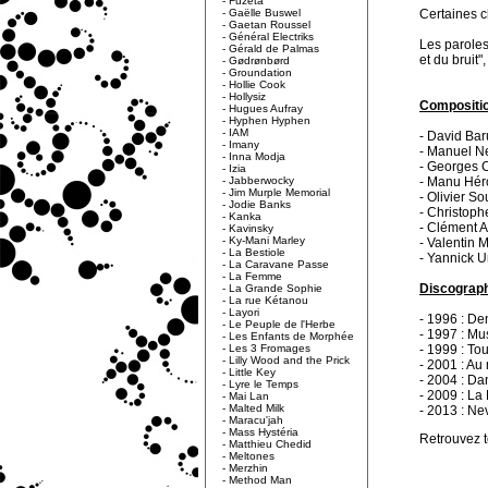
-
Fuzeta
-
Gaëlle Buswel
Certaines c
-
Gaetan Roussel
-
Général Electriks
Les paroles
-
Gérald de Palmas
et du bruit",
-
Gødrønbørd
-
Groundation
-
Hollie Cook
-
Hollysiz
Compositio
-
Hugues Aufray
-
Hyphen Hyphen
-
IAM
- David Bar
-
Imany
- Manuel N
-
Inna Modja
- Georges C
-
Izia
-
Jabberwocky
- Manu Hér
-
Jim Murple Memorial
- Olivier S
-
Jodie Banks
- Christophe
-
Kanka
- Clément A
-
Kavinsky
-
Ky-Mani Marley
- Valentin 
-
La Bestiole
- Yannick Ur
-
La Caravane Passe
-
La Femme
Discograph
-
La Grande Sophie
-
La rue Kétanou
-
Layori
- 1996 : D
-
Le Peuple de l'Herbe
- 1997 : Mu
-
Les Enfants de Morphée
-
Les 3 Fromages
- 1999 : To
-
Lilly Wood and the Prick
- 2001 : Au
-
Little Key
- 2004 : Da
-
Lyre le Temps
- 2009 : La 
-
Mai Lan
-
Malted Milk
- 2013 : Ne
-
Maracu'jah
-
Mass Hystéria
Retrouvez t
-
Matthieu Chedid
-
Meltones
-
Merzhin
-
Method Man