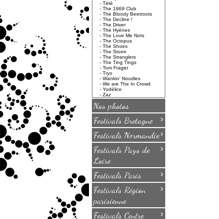
-
Tété
-
The 1969 Club
-
The Bloody Beetroots
-
The Decline !
-
The Driver
-
The Hyènes
-
The Love Me Nots
-
The Octopus
-
The Shoes
-
The Storm
-
The Stranglers
-
The Ting Tings
-
Tom Frager
-
Tryo
-
Wankin' Noodles
-
We are The In Crowd
-
Yodélice
-
Zaz
Nos photos
›
Festivals Bretagne
›
Festivals Normandie
›
Festivals Pays de
Loire
›
Festivals Paris
›
Festivals Région
parisienne
›
Festivals Centre