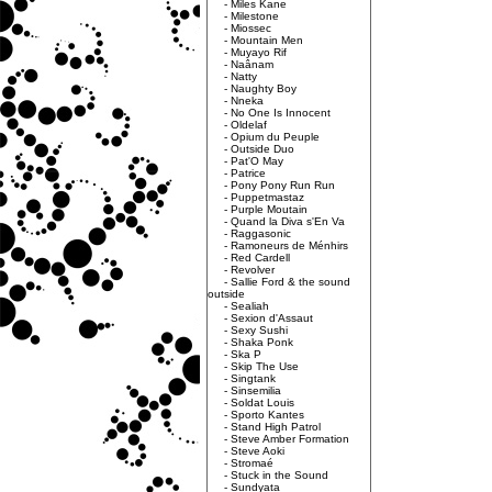
-
Miles Kane
-
Milestone
-
Miossec
-
Mountain Men
-
Muyayo Rif
-
Naânam
-
Natty
-
Naughty Boy
-
Nneka
-
No One Is Innocent
-
Oldelaf
-
Opium du Peuple
-
Outside Duo
-
Pat'O May
-
Patrice
-
Pony Pony Run Run
-
Puppetmastaz
-
Purple Moutain
-
Quand la Diva s'En Va
-
Raggasonic
-
Ramoneurs de Ménhirs
-
Red Cardell
-
Revolver
-
Sallie Ford & the sound
outside
-
Sealiah
-
Sexion d'Assaut
-
Sexy Sushi
-
Shaka Ponk
-
Ska P
-
Skip The Use
-
Singtank
-
Sinsemilia
-
Soldat Louis
-
Sporto Kantes
-
Stand High Patrol
-
Steve Amber Formation
-
Steve Aoki
-
Stromaé
-
Stuck in the Sound
-
Sundyata