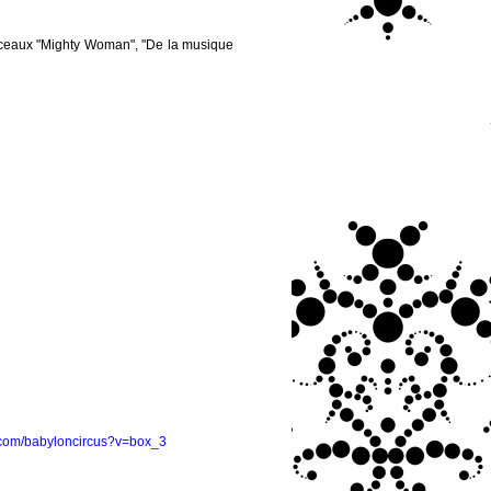
orceaux "Mighty Woman", "De la musique
ok.com/babyloncircus?v=box_3