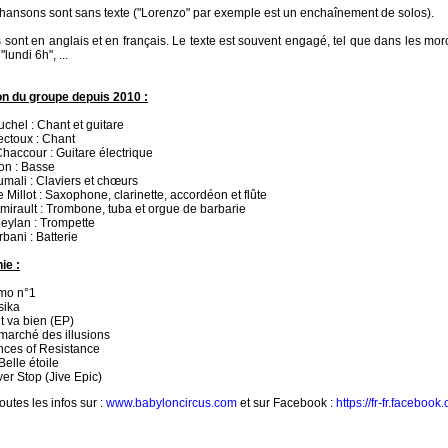
hansons sont sans texte ("Lorenzo" par exemple est un enchaînement de solos).
 sont en anglais et en français. Le texte est souvent engagé, tel que dans les m
 "lundi 6h", ...
n du groupe depuis 2010 :
uchel : Chant et guitare
ectoux : Chant
haccour : Guitare électrique
on : Basse
oumali : Claviers et chœurs
 Millot : Saxophone, clarinette, accordéon et flûte
mirault : Trombone, tuba et orgue de barbarie
Meylan : Trompette
bani : Batterie
ie :
emo n°1
sika
ut va bien (EP)
 marché des illusions
nces of Resistance
Belle étoile
ver Stop (Jive Epic)
outes les infos sur :
www.babyloncircus.com
et sur Facebook :
https://fr-fr.facebo