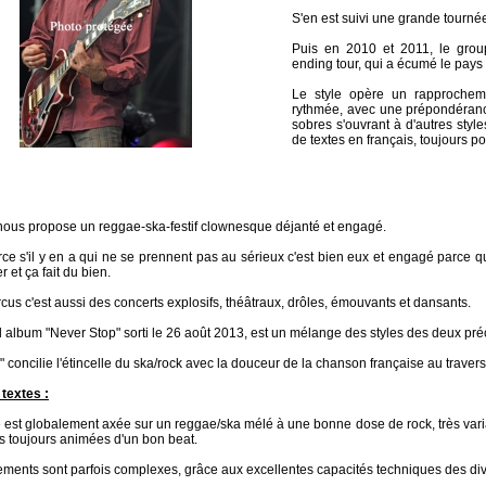
S'en est suivi une grande tourné
Puis en 2010 et 2011, le group
ending tour, qui a écumé le pays
Le style opère un rapprochem
rythmée, avec une prépondérance
sobres s'ouvrant à d'autres style
de textes en français, toujours p
nous propose un reggae-ska-festif clownesque déjanté et engagé.
ce s'il y en a qui ne se prennent pas au sérieux c'est bien eux et engagé parce qu
r et ça fait du bien.
cus c'est aussi des concerts explosifs, théâtraux, drôles, émouvants et dansants.
 album "Never Stop" sorti le 26 août 2013, est un mélange des styles des deux pr
" concilie l'étincelle du ska/rock avec la douceur de la chanson française au trave
textes :
est globalement axée sur un reggae/ska mélé à une bonne dose de rock, très vari
 toujours animées d'un bon beat.
ments sont parfois complexes, grâce aux excellentes capacités techniques des di