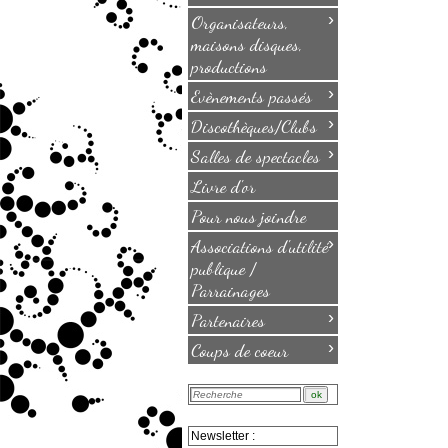
›
Organisateurs,
maisons disques,
productions
›
Evènements passés
›
Discothèques/Clubs
›
Salles de spectacles
Livre d'or
Pour nous joindre
›
Associations d'utilité
publique /
Parrainages
›
Partenaires
›
Coups de coeur
Newsletter :