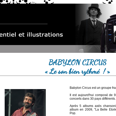
BABYLON CIRCUS
« Le son bien rythmé ! »
Babylon Circus est un groupe fr
Il est aujourd'hui composé de 
concerts dans 30 pays différents.
Après 5 albums axés chanson/
album en 2009, "La Belle Etoile
Pop.