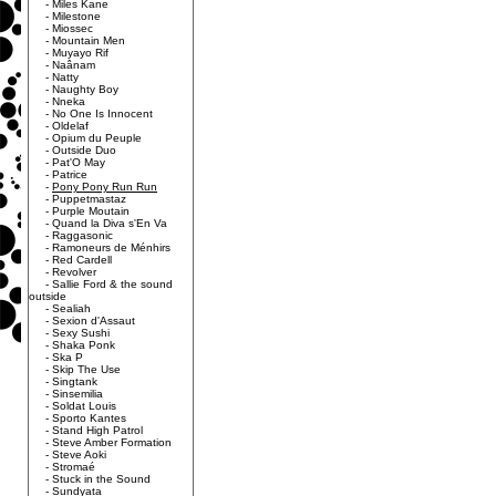
-
Miles Kane
-
Milestone
-
Miossec
-
Mountain Men
-
Muyayo Rif
-
Naânam
-
Natty
-
Naughty Boy
-
Nneka
-
No One Is Innocent
-
Oldelaf
-
Opium du Peuple
-
Outside Duo
-
Pat'O May
-
Patrice
-
Pony Pony Run Run
-
Puppetmastaz
-
Purple Moutain
-
Quand la Diva s'En Va
-
Raggasonic
-
Ramoneurs de Ménhirs
-
Red Cardell
-
Revolver
-
Sallie Ford & the sound
outside
-
Sealiah
-
Sexion d'Assaut
-
Sexy Sushi
-
Shaka Ponk
-
Ska P
-
Skip The Use
-
Singtank
-
Sinsemilia
-
Soldat Louis
-
Sporto Kantes
-
Stand High Patrol
-
Steve Amber Formation
-
Steve Aoki
-
Stromaé
-
Stuck in the Sound
-
Sundyata