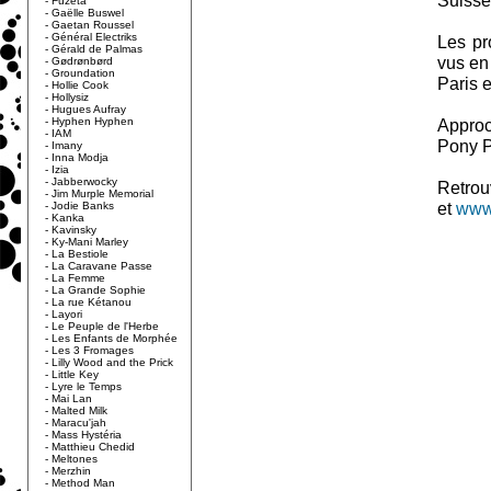
Suisse
-
Fuzeta
-
Gaëlle Buswel
-
Gaetan Roussel
-
Général Electriks
Les pr
-
Gérald de Palmas
vus en
-
Gødrønbørd
-
Groundation
Paris 
-
Hollie Cook
-
Hollysiz
-
Hugues Aufray
-
Hyphen Hyphen
Approc
-
IAM
Pony P
-
Imany
-
Inna Modja
-
Izia
-
Jabberwocky
Retrou
-
Jim Murple Memorial
et
www
-
Jodie Banks
-
Kanka
-
Kavinsky
-
Ky-Mani Marley
-
La Bestiole
-
La Caravane Passe
-
La Femme
-
La Grande Sophie
-
La rue Kétanou
-
Layori
-
Le Peuple de l'Herbe
-
Les Enfants de Morphée
-
Les 3 Fromages
-
Lilly Wood and the Prick
-
Little Key
-
Lyre le Temps
-
Mai Lan
-
Malted Milk
-
Maracu'jah
-
Mass Hystéria
-
Matthieu Chedid
-
Meltones
-
Merzhin
-
Method Man