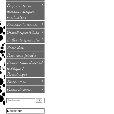
›
Organisateurs,
maisons disques,
productions
›
Evènements passés
›
Discothèques/Clubs
›
Salles de spectacles
Livre d'or
Pour nous joindre
›
Associations d'utilité
publique /
Parrainages
›
Partenaires
›
Coups de coeur
Newsletter :