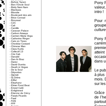
Pony P
-
Before Tanen
-
Ben l'Oncle Soul
valeur
-
Birdy Nam Nam
-
Blankass
intro !
-
Blondie
-
Boulevard des airs
-
Brice Conrad
Pour r
-
Broussaï
-
C2C
groupe
-
Cali
-
Camille
culture
-
Caravan Palace
-
Carbon Airways
-
Carmen Maria Vega
Pony P
-
Catherine Ringer
-
Cats on Trees
carrém
-
Cheddar Costard
-
Chinese Man
premie
-
Clara Kurtis
attein
-
Collectif 13
-
Cris Cab
occasi
-
Danakil
-
Dan Ar Braz
dans u
-
Darez
-
David Guetta
-
Death in Vegas
Le pub
-
De la Soul
-
Déportivo
à plus
-
Djemdi
-
Dj Zebra
mois. 
-
Eiffel
-
Elephanz
sur les
-
Elmer Food Beat
-
Emzel Café
-
Enlightned
Grâce 
-
Etienne de Crécy
-
Fatals Picards
de l’h
-
Fawl
partou
-
Féfé
-
FFF