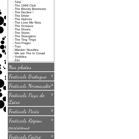
-
Tété
-
The 1969 Club
-
The Bloody Beetroots
-
The Decline !
-
The Driver
-
The Hyènes
-
The Love Me Nots
-
The Octopus
-
The Shoes
-
The Storm
-
The Stranglers
-
The Ting Tings
-
Tom Frager
-
Tryo
-
Wankin' Noodles
-
We are The In Crowd
-
Yodélice
-
Zaz
Nos photos
›
Festivals Bretagne
›
Festivals Normandie
›
Festivals Pays de
Loire
›
Festivals Paris
›
Festivals Région
parisienne
›
Festivals Centre