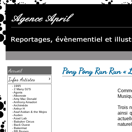
Pony Pony Run Run « L
Accueil
›
Infos Artistes
-
1995
-
2 Many DJ'S
Commen
-
Agoria
Musique
-
Alborosie
-
Amy Mac Donald
-
Anthony Amadori
-
Archimède
Trois 
-
Arthur H
-
Asaf Avidan & the Mojos
ainsi 
-
Auden
actuel
-
Azad Lab
-
Babylon Circus
nature
-
Back Ouest
-
Bakermat
-
BB Brunes