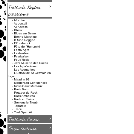
›
Festivals Région
parisienne
-
Africolor
-
Aubercail
-
All Access
-
Bbmix
-
Blues sur Seine
-
Bonne Marchine
-
B Side Reggae
-
Elfondurock
-
Fête de l'Humanité
-
Festiv'Agro
-
Festivallée
-
Festiva'son
-
Foud'Rock
-
Jazz Musette des Puces
-
Les Agla'scènes
-
Les Aventuriers
-
L'Estival de St Germain en
Laye
-
Maad in 93
-
Montereau Confluences
-
Mosaik aux Mureaux
-
Pariz Breizh
-
Potager du Rock
-
Rock'Ambolesk
-
Rock en Seine
-
Semons le Troub'
-
Taparole
-
Trace
-
Triel Open Air
›
Festivals Centre
›
Organisateurs,