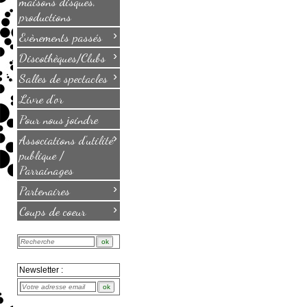
maisons disques,
productions
›
Evènements passés
›
Discothèques/Clubs
›
Salles de spectacles
Livre d'or
Pour nous joindre
›
Associations d'utilité
publique /
Parrainages
›
Partenaires
›
Coups de coeur
Newsletter :