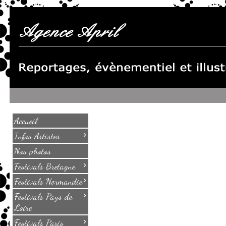
Accueil
›
Infos Artistes
Nos photos
›
Festivals Bretagne
›
Festivals Normandie
›
Festivals Pays de
Loire
›
Festivals Paris