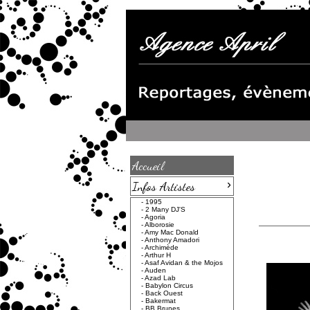
Accueil
›
Infos Artistes
-
1995
-
2 Many DJ'S
-
Agoria
-
Alborosie
-
Amy Mac Donald
-
Anthony Amadori
-
Archimède
-
Arthur H
-
Asaf Avidan & the Mojos
-
Auden
-
Azad Lab
-
Babylon Circus
-
Back Ouest
-
Bakermat
-
BB Brunes