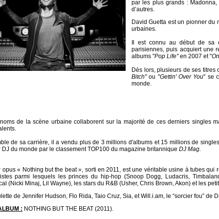
par les plus grands : Madonna,
d’autres.
David Guetta est un pionner du 
urbaines.
Il est connu au début de sa 
parisiennes, puis acquiert une 
albums "
Pop Life"
en 2007 et "
On
Dès lors, plusieurs de ses titre
Bitch"
ou "
Gettin' Over You
" se 
monde.
oms de la scène urbaine collaborent sur la majorité de ces derniers singles mais
lents.
ble de sa carrière, il a vendu plus de 3 millions d'albums et 15 millions de singles
ur DJ du monde par le classement TOP100 du magazine britannique
DJ Mag.
 opus « Nothing but the beat », sorti en 2011, est une véritable usine à tubes qui 
rtistes parmi lesquels les princes du hip-hop (Snoop Dogg, Ludacris, Timbaland
al (Nicki Minaj, Lil Wayne), les stars du R&B (Usher, Chris Brown, Akon) et les peti
ette de Jennifer Hudson, Flo Rida, Taio Cruz, Sia, et Will.i.am, le “sorcier fou” de 
ALBUM :
NOTHING BUT THE BEAT (2011).