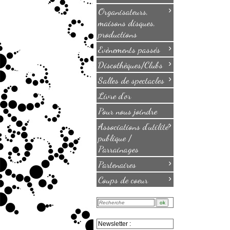
›
Organisateurs,
maisons disques,
productions
›
Evènements passés
›
Discothèques/Clubs
›
Salles de spectacles
Livre d'or
Pour nous joindre
›
Associations d'utilité
publique /
Parrainages
›
Partenaires
›
Coups de coeur
Newsletter :