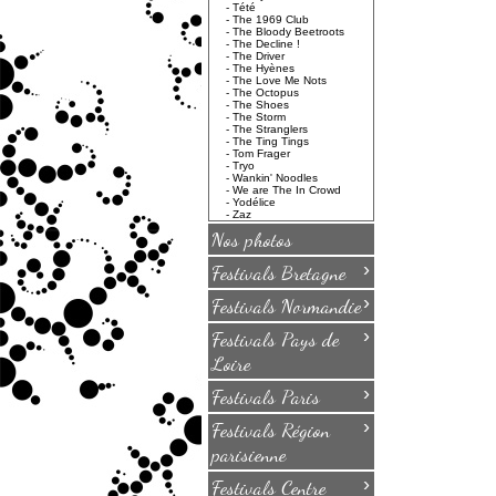
-
Tété
-
The 1969 Club
-
The Bloody Beetroots
-
The Decline !
-
The Driver
-
The Hyènes
-
The Love Me Nots
-
The Octopus
-
The Shoes
-
The Storm
-
The Stranglers
-
The Ting Tings
-
Tom Frager
-
Tryo
-
Wankin' Noodles
-
We are The In Crowd
-
Yodélice
-
Zaz
Nos photos
›
Festivals Bretagne
›
Festivals Normandie
›
Festivals Pays de
Loire
›
Festivals Paris
›
Festivals Région
parisienne
›
Festivals Centre