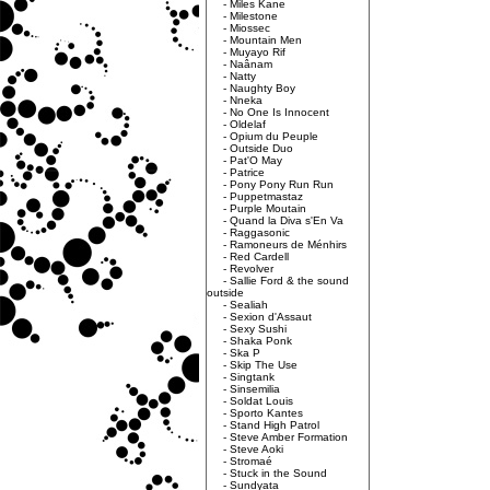
-
Miles Kane
-
Milestone
-
Miossec
-
Mountain Men
-
Muyayo Rif
-
Naânam
-
Natty
-
Naughty Boy
-
Nneka
-
No One Is Innocent
-
Oldelaf
-
Opium du Peuple
-
Outside Duo
-
Pat'O May
-
Patrice
-
Pony Pony Run Run
-
Puppetmastaz
-
Purple Moutain
-
Quand la Diva s'En Va
-
Raggasonic
-
Ramoneurs de Ménhirs
-
Red Cardell
-
Revolver
-
Sallie Ford & the sound
outside
-
Sealiah
-
Sexion d'Assaut
-
Sexy Sushi
-
Shaka Ponk
-
Ska P
-
Skip The Use
-
Singtank
-
Sinsemilia
-
Soldat Louis
-
Sporto Kantes
-
Stand High Patrol
-
Steve Amber Formation
-
Steve Aoki
-
Stromaé
-
Stuck in the Sound
-
Sundyata