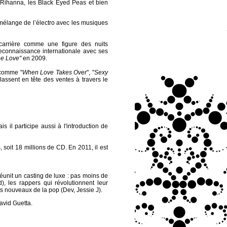
 Rihanna, les Black Eyed Peas et bien
mélange de l’électro avec les musiques
carrière comme une figure des nuits
reconnaissance internationale avec ses
e Love"
en 2009.
s comme "
When Love Takes Over
", "
Sexy
classent en tête des ventes à travers le
 il participe aussi à l'introduction de
, soit 18 millions de CD. En 2011, il est
réunit un casting de luxe : pas moins de
), les rappers qui révolutionnent leur
ts nouveaux de la pop (Dev, Jessie J).
David Guetta.