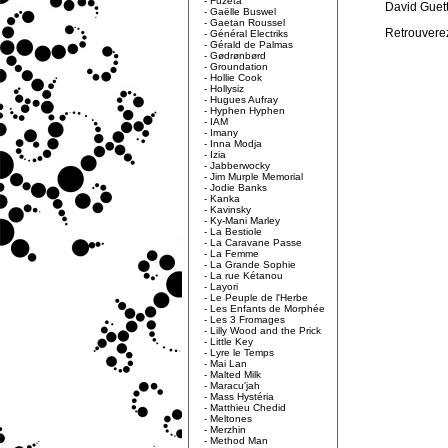
-
Fuzeta
David Guett
-
Gaëlle Buswel
-
Gaetan Roussel
Retrouverez 
-
Général Electriks
-
Gérald de Palmas
-
Gødrønbørd
-
Groundation
-
Hollie Cook
-
Hollysiz
-
Hugues Aufray
-
Hyphen Hyphen
-
IAM
-
Imany
-
Inna Modja
-
Izia
-
Jabberwocky
-
Jim Murple Memorial
-
Jodie Banks
-
Kanka
-
Kavinsky
-
Ky-Mani Marley
-
La Bestiole
-
La Caravane Passe
-
La Femme
-
La Grande Sophie
-
La rue Kétanou
-
Layori
-
Le Peuple de l'Herbe
-
Les Enfants de Morphée
-
Les 3 Fromages
-
Lilly Wood and the Prick
-
Little Key
-
Lyre le Temps
-
Mai Lan
-
Malted Milk
-
Maracu'jah
-
Mass Hystéria
-
Matthieu Chedid
-
Meltones
-
Merzhin
-
Method Man