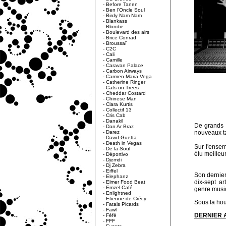
-
Before Tanen
-
Ben l'Oncle Soul
-
Birdy Nam Nam
-
Blankass
-
Blondie
-
Boulevard des airs
-
Brice Conrad
-
Broussaï
-
C2C
-
Cali
-
Camille
-
Caravan Palace
-
Carbon Airways
-
Carmen Maria Vega
-
Catherine Ringer
-
Cats on Trees
-
Cheddar Costard
-
Chinese Man
-
Clara Kurtis
-
Collectif 13
-
Cris Cab
-
Danakil
De grands n
-
Dan Ar Braz
-
Darez
nouveaux ta
-
David Guetta
-
Death in Vegas
Sur l'ensem
-
De la Soul
élu meille
-
Déportivo
-
Djemdi
-
Dj Zebra
-
Eiffel
Son dernier
-
Elephanz
dix-sept a
-
Elmer Food Beat
-
Emzel Café
genre music
-
Enlightned
-
Etienne de Crécy
Sous la houl
-
Fatals Picards
-
Fawl
DERNIER 
-
Féfé
-
FFF