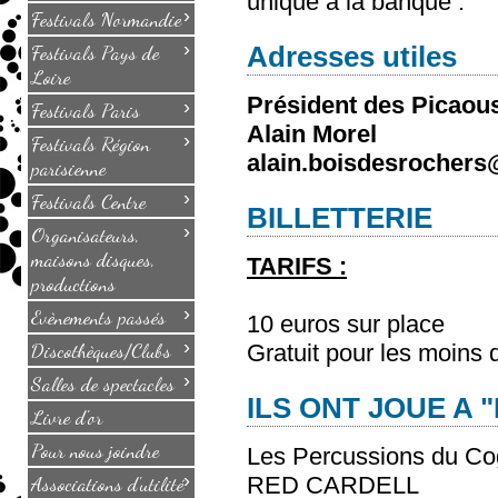
unique à la banque .
›
Festivals Normandie
›
Festivals Pays de
Adresses utiles
Loire
Président des Picaou
›
Festivals Paris
Alain Morel
›
Festivals Région
alain.boisdesrochers
parisienne
›
Festivals Centre
BILLETTERIE
›
Organisateurs,
maisons disques,
TARIFS :
productions
›
Evènements passés
10 euros sur place
›
Discothèques/Clubs
Gratuit pour les moins 
›
Salles de spectacles
ILS ONT JOUE A 
Livre d'or
Pour nous joindre
Les Percussions du Co
›
Associations d'utilité
RED CARDELL