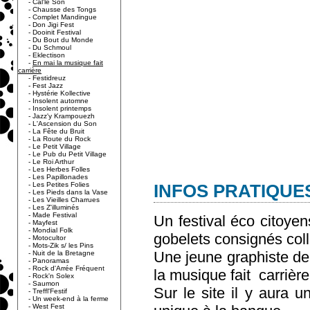
-
Cal'le Son
-
Chausse des Tongs
-
Complet Mandingue
-
Don Jigi Fest
-
Dooinit Festival
-
Du Bout du Monde
-
Du Schmoul
-
Eklectison
-
En mai la musique fait
carrière
-
Festidreuz
-
Fest Jazz
-
Hystérie Kollective
-
Insolent automne
-
Insolent printemps
-
Jazz'y Krampouezh
-
L'Ascension du Son
-
La Fête du Bruit
-
La Route du Rock
-
Le Petit Village
-
Le Pub du Petit Village
-
Le Roi Arthur
-
Les Herbes Folles
-
Les Papillonades
-
Les Petites Folies
INFOS PRATIQUES
-
Les Pieds dans la Vase
-
Les Vieilles Charrues
-
Les Z'illuminés
-
Made Festival
Un festival éco citoyen
-
Mayfest
-
Mondial Folk
gobelets consignés coll
-
Motocultor
-
Mots-Zik s/ les Pins
Une jeune graphiste de 
-
Nuit de la Bretagne
-
Panoramas
-
Rock d'Arrée Fréquent
la musique fait carrière
-
Rock'n Solex
-
Saumon
Sur le site il y aura u
-
Treffl'Festif
-
Un week-end à la ferme
-
West Fest