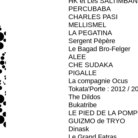
HK et Les SALTIMBANK
PERCUBABA
CHARLES PASI
MELLISMEL
LA PEGATINA
Sergent Pèpère
Le Bagad Bro-Felger
ALEE
CHE SUDAKA
PIGALLE
La compagnie Ocus
Tokata'Porte : 2012 / 2
The Dildos
Bukatribe
LE PIED DE LA POM
GUIZMO de TRYO
Dinask
Le Grand Fatras