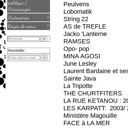
publique /
Peulvens
Parrainages
Lobomatik
›
Partenaires
String 22
›
Coups de coeur
AS de TREFLE
Jacko 'Lanterne
RAMSES
Opo- pop
Newsletter :
MINA AGOSI
June Lesley
Laurent Bardaine et se
Sainte Java
La Tripotte
THE CHURTFITERS
LA RUE KETANOU : 20
LES KARPATT: 2003/ 2
Ministère Magouille
FACE à LA MER