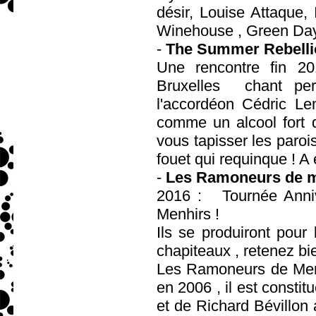
désir, Louise Attaque
Winehouse , Green Day 
-
The Summer Rebell
Une rencontre fin 2
Bruxelles chant per
l'accordéon Cédric Lem
comme un alcool fort q
vous tapisser les paro
fouet qui requinque ! A
-
Les Ramoneurs de 
2016 : Tournée Anniv
Menhirs !
Ils se produiront pour
chapiteaux , retenez bie
Les Ramoneurs de Menh
en 2006 , il est consti
et de Richard Bévillon