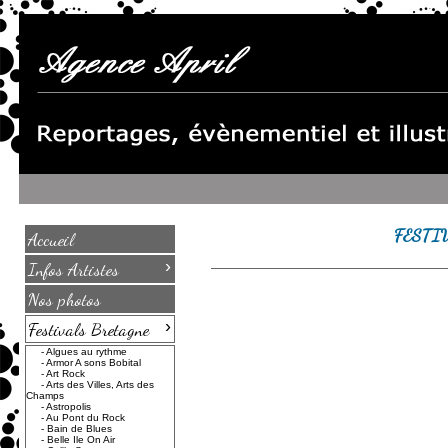
FESTI
Accueil
›
Infos Artistes
Nos photos
›
Festivals Bretagne
-
Algues au rythme
-
Armor A sons Bobital
-
Art Rock
-
Arts des Villes, Arts des
Champs
-
Astropolis
-
Au Pont du Rock
-
Bain de Blues
-
Belle Ile On Air