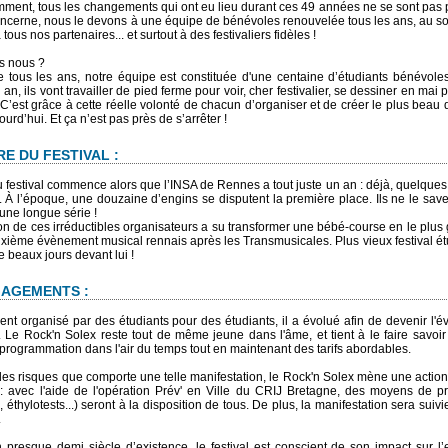
ment, tous les changements qui ont eu lieu durant ces 49 années ne se sont pas p
ncerne, nous le devons à une équipe de bénévoles renouvelée tous les ans, au s
 à tous nos partenaires... et surtout à des festivaliers fidèles !
s nous ?
 tous les ans, notre équipe est constituée d'une centaine d’étudiants bénévole
n, ils vont travailler de pied ferme pour voir, cher festivalier, se dessiner en mai 
! C’est grâce à cette réelle volonté de chacun d’organiser et de créer le plus beau 
jourd’hui. Et ça n’est pas près de s’arrêter !
RE DU FESTIVAL :
du festival commence alors que l’INSA de Rennes a tout juste un an : déjà, quelque
 À l’époque, une douzaine d’engins se disputent la première place. Ils ne le save
une longue série !
on de ces irréductibles organisateurs a su transformer une bébé-course en le plu
uxième évènement musical rennais après les Transmusicales. Plus vieux festival étu
beaux jours devant lui !
AGEMENTS :
ent organisé par des étudiants pour des étudiants, il a évolué afin de devenir l'
 Le Rock'n Solex reste tout de même jeune dans l'âme, et tient à le faire savoir
 programmation dans l'air du temps tout en maintenant des tarifs abordables.
es risques que comporte une telle manifestation, le Rock'n Solex mène une action
s : avec l'aide de l'opération Prév' en Ville du CRIJ Bretagne, des moyens de pr
, éthylotests...) seront à la disposition de tous. De plus, la manifestation sera sui
.
 presque demi siècle d’existence, le festival est conscient de son impact sur l