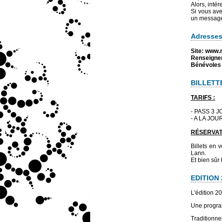
Alors, inté
Si vous ave
un message 
Adresses
Site: www.
Renseigne
Bénévoles 
BILLETT
TARIFS :
- PASS 3 J
- A LA JOU
RÉSERVAT
Billets en 
Lann.
Et bien sûr 
EDITION 
L'édition 
Une program
Traditionne