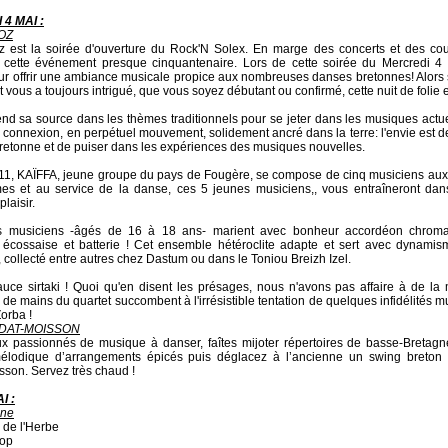
4 MAI :
OZ
z est la soirée d'ouverture du Rock'N Solex. En marge des concerts et des cou
 cette événement presque cinquantenaire. Lors de cette soirée du Mercredi 4
r offrir une ambiance musicale propice aux nombreuses danses bretonnes! Alors s
gt vous a toujours intrigué, que vous soyez débutant ou confirmé, cette nuit de folie e
nd sa source dans les thèmes traditionnels pour se jeter dans les musiques actuell
 connexion, en perpétuel mouvement, solidement ancré dans la terre: l'envie est 
retonne et de puiser dans les expériences des musiques nouvelles.
11, KAÏFFA, jeune groupe du pays de Fougère, se compose de cinq musiciens aux 
s et au service de la danse, ces 5 jeunes musiciens,, vous entraîneront dan
plaisir.
 musiciens -âgés de 16 à 18 ans- marient avec bonheur accordéon chromati
écossaise et batterie ! Cet ensemble hétéroclite adapte et sert avec dynamism
l, collecté entre autres chez Dastum ou dans le Toniou Breizh Izel.
uce sirtaki ! Quoi qu'en disent les présages, nous n'avons pas affaire à de la
t de mains du quartet succombent à l'irrésistible tentation de quelques infidélités mu
orba !
NDAT-MOISSON
x passionnés de musique à danser, faîtes mijoter répertoires de basse-Bretagn
élodique d’arrangements épicés puis déglacez à l’ancienne un swing breton d
son. Servez très chaud !
I :
ène
 de l'Herbe
oop