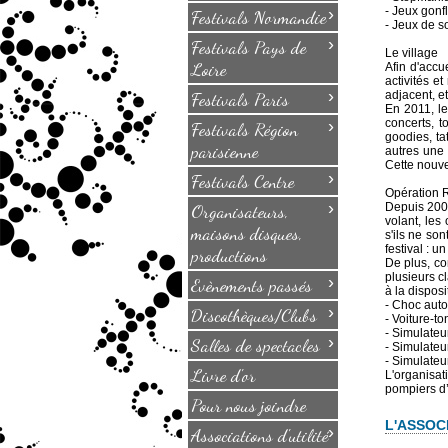
›
- Jeux gonf
Festivals Normandie
- Jeux de s
›
Festivals Pays de
Le village
Loire
Afin d'accu
activités e
›
Festivals Paris
adjacent, e
En 2011, le
›
concerts, t
Festivals Région
goodies, ta
parisienne
autres une 
Cette nouvel
›
Festivals Centre
Opération 
›
Organisateurs,
Depuis 2004,
volant, les
maisons disques,
s'ils ne so
festival : 
productions
De plus, co
plusieurs c
›
Evènements passés
à la disposi
- Choc aut
›
Discothèques/Clubs
- Voiture-t
- Simulateu
›
Salles de spectacles
- Simulateu
- Simulateur
Livre d'or
L'organisat
pompiers d’I
Pour nous joindre
L'ASSOCI
›
Associations d'utilité