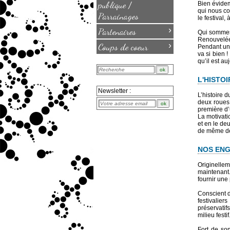
publique /
Bien évidem
qui nous co
Parrainages
le festival,
›
Partenaires
Qui somme
Renouvelée
›
Coups de coeur
Pendant un a
va si bien 
qu’il est au
L'HISTOI
Newsletter :
L’histoire 
deux roues.
première d’
La motivati
et en le de
de même de 
NOS ENG
Originellem
maintenant.
fournir une
Conscient d
festivalier
préservatifs
milieu festif
Fort de son