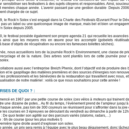
 sensibiliser ses festivaliers à des sujets citoyens et responsables. Ainsi, souci
nt menées chaque année. L’avenir passant par une gestion durable :Depuis 2006,
ent chargée de ce sujet.
, le Rock’n Solex s’est engagé dans la Charte des Festivals Œuvrant Pour le Dév
t pas un label ou une quelconque image de marque, mais bel et bien un engagemen
’n Solex depuis 2005.
, le festival possède également son propre agenda 21 qui recueille les avancée
ifs ainsi que les moyens mis en œuvre pour les accomplir (gobelets réutilisabl
à base d’objets de récupération ou encore les fameuses toilettes sèches).
e, nous accueillons lors de la journée Rock’n Environnement, une classe de prima
recyclage et de la nature. Des arbres sont plantés lors de cette journée pou
solex.
collabore aussi avec l’entreprise Breizh Phenix, dont l’objectif est de produire des b
n et le gaspillage des matières premières et des sources d'énergies non renouvela
r les professionnels et les bénévoles de la restauration qui travaillent avec nous,
ualisation de notre matériel : voilà ce que nous souhaitons pour cette année !
RSES DE QUOI ? :
encé en 1967 par une petite course de solex (ces vélos à moteurs qui trainent da
tre une dizaine de potes... Au fil du temps, l’évènement prend de l’ampleur jusqu’
haque année, pas loin de 300 coureurs se réunissent pour s’affronter dans la joie e
e les courses en 3 épreuves se déroulant du vendredi au dimanche à partir de 12h 
 : De quoi tester son agilité sur des parcours variés (slaloms, radars,…)
 : 6h de course (pour les plus motivés !)
Dernière ligne droite avant d’exploser son solex.
te année, un prix sera remis à l’équipe avec le plus beau déguisement, donc lâchez