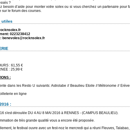
ressés ?
z besoin d’aide pour monter votre solex ou si vous cherchez un partenaire pour fai
sur le forum des courses.
 utiles
rocknsolex.fr
ment: 0223238412
: benevoles@rocknsolex.fr
ERIE
OURS : 61,55 €
RNEE : 25,99 €
IONS :
vente dans les Resto U suivants: Astrolabe // Beaulieu Etoile // Métronome // Erève
billeterie en ligne
2016 :
2016 s'est déroulée DU 4 AU 8 MAI 2016 à RENNES - (CAMPUS BEAULIEU).
mation de très grande qualité vous a encore été proposée.
llement, le festival ouvre avec un fest-noz le mercredi qui a réuni Fleuves, Talabao