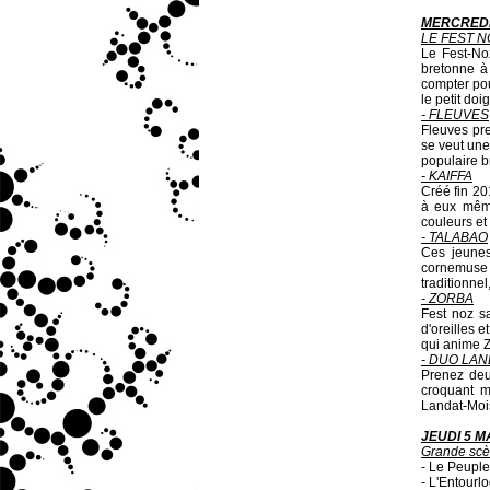
MERCREDI 
LE FEST N
Le Fest-No
bretonne à
compter pou
le petit doi
- FLEUVES
Fleuves pre
se veut une
populaire b
- KAIFFA
Créé fin 20
à eux même
couleurs et 
- TALABAO
Ces jeunes
cornemuse 
traditionne
- ZORBA
Fest noz sa
d'oreilles e
qui anime Z
- DUO LA
Prenez deu
croquant m
Landat-Mois
JEUDI 5 MA
Grande sc
- Le Peuple
- L'Entourl