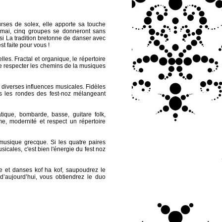
rses de solex, elle apporte sa touche
 mai, cinq groupes se donneront sans
i La tradition bretonne de danser avec
st faite pour vous !
es. Fractal et organique, le répertoire
de respecter les chemins de la musiques
diverses influences musicales. Fidèles
s les rondes des fest-noz mélangeant
que, bombarde, basse, guitare folk,
e, modernité et respect un répertoire
 musique grecque. Si les quatre paires
sicales, c'est bien l'énergie du fest noz
e et danses kof ha kof, saupoudrez le
’aujourd’hui, vous obtiendrez le duo