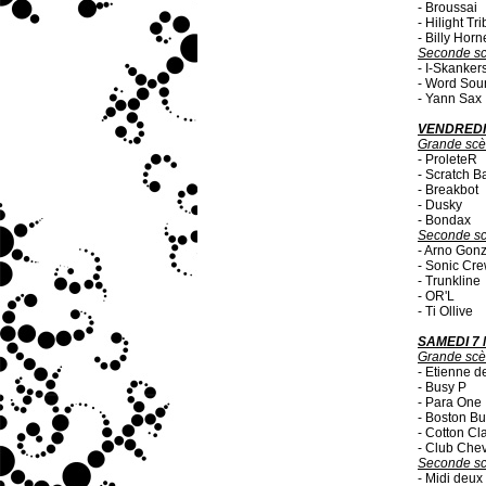
- Broussai
- Hilight Tr
- Billy Horn
Seconde s
- I-Skanker
- Word Sou
- Yann Sax
VENDREDI 
Grande sc
- ProleteR
- Scratch B
- Breakbot
- Dusky
- Bondax
Seconde sc
- Arno Gon
- Sonic Cr
- Trunkline
- OR'L
- Ti Ollive
SAMEDI 7 
Grande sc
- Etienne d
- Busy P
- Para One
- Boston B
- Cotton Cl
- Club Che
Seconde sc
- Midi deux