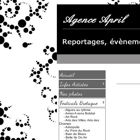
Accueil
›
Infos Artistes
Nos photos
›
Festivals Bretagne
-
Algues au rythme
-
Armor A sons Bobital
-
Art Rock
-
Arts des Villes, Arts des
Champs
-
Astropolis
-
Au Pont du Rock
-
Bain de Blues
-
Belle Ile On Air