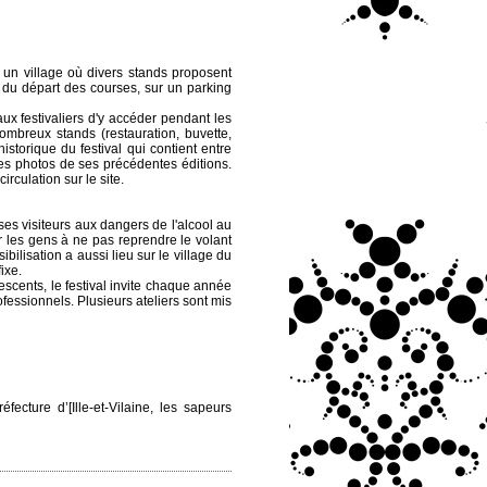
ce un village où divers stands proposent
té du départ des courses, sur un parking
aux festivaliers d'y accéder pendant les
ombreux stands (restauration, buvette,
storique du festival qui contient entre
ses photos de ses précédentes éditions.
irculation sur le site.
 ses visiteurs aux dangers de l'alcool au
er les gens à ne pas reprendre le volant
bilisation a aussi lieu sur le village du
ixe.
scents, le festival invite chaque année
essionnels. Plusieurs ateliers sont mis
fecture d’[Ille-et-Vilaine, les sapeurs