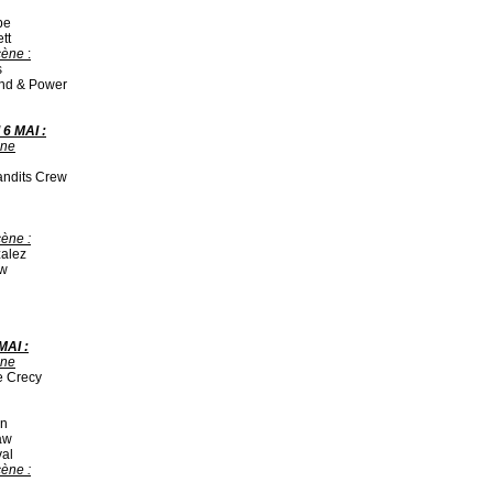
ibe
ett
cène
:
s
nd & Power
6 MAI :
ène
andits Crew
ène :
zalez
ew
MAI :
ène
e Crecy
un
aw
val
ène :