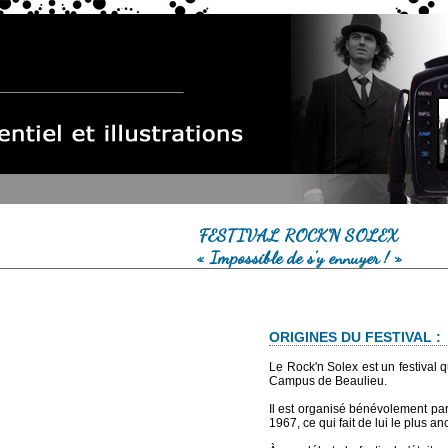
FESTIVAL ROCK'N SOLEX
« Impossible de s'y ennuyer ! »
ORIGINES DU FESTIVAL :
Le Rock'n Solex est un festival q
Campus de Beaulieu.
Il est organisé bénévolement pa
1967, ce qui fait de lui le plus an