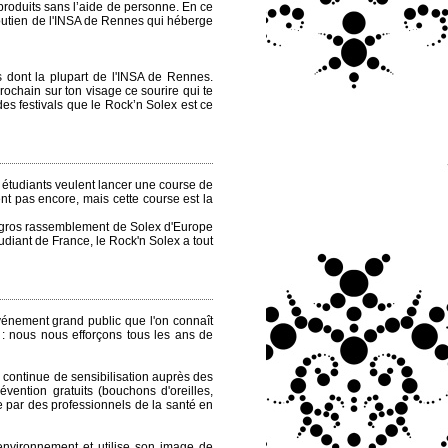
roduits sans l’aide de personne. En ce
outien de l'INSA de Rennes qui héberge
s dont la plupart de l'INSA de Rennes.
prochain sur ton visage ce sourire qui te
des festivals que le Rock’n Solex est ce
s étudiants veulent lancer une course de
nt pas encore, mais cette course est la
s gros rassemblement de Solex d'Europe
diant de France, le Rock'n Solex a tout
événement grand public que l'on connaît
 : nous nous efforçons tous les ans de
 continue de sensibilisation auprès des
évention gratuits (bouchons d'oreilles,
vie par des professionnels de la santé en
’environnement et utilise son image de