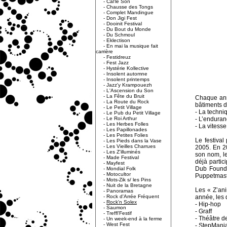
-
Cal'le Son
-
Chausse des Tongs
-
Complet Mandingue
-
Don Jigi Fest
-
Dooinit Festival
-
Du Bout du Monde
-
Du Schmoul
-
Eklectison
-
En mai la musique fait
carrière
-
Festidreuz
-
Fest Jazz
-
Hystérie Kollective
-
Insolent automne
-
Insolent printemps
-
Jazz'y Krampouezh
-
L'Ascension du Son
-
La Fête du Bruit
Chaque anné
-
La Route du Rock
bâtiments d
-
Le Petit Village
- La techni
-
Le Pub du Petit Village
-
Le Roi Arthur
- L’endura
-
Les Herbes Folles
- La vitesse
-
Les Papillonades
-
Les Petites Folies
Le festival
-
Les Pieds dans la Vase
-
Les Vieilles Charrues
2005. En 20
-
Les Z'illuminés
son nom, le
-
Made Festival
déjà partic
-
Mayfest
Dub Founda
-
Mondial Folk
-
Motocultor
Puppetmasta
-
Mots-Zik s/ les Pins
-
Nuit de la Bretagne
Les « Z’ani
-
Panoramas
-
Rock d'Arrée Fréquent
année, les 
-
Rock'n Solex
- Hip-hop
-
Saumon
- Graff
-
Treffl'Festif
- Théâtre d
-
Un week-end à la ferme
-
West Fest
- StepMani