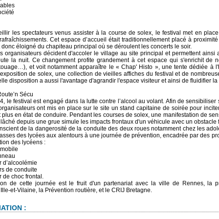
lables
ociété
eillir les spectateurs venus assister à la course de solex, le festival met en pla
t rafraîchissements. Cet espace d’accueil était traditionnellement placé à proximi
t donc éloigné du chapiteau principal où se déroulent les concerts le soir.
s organisateurs décident d'accoler le village au site principal et permettent ainsi 
oute la nuit. Ce changement profite grandement à cet espace qui s'enrichit de n
touage…), et voit notamment apparaître le « Chap' Histo », une tente dédiée à l'hi
exposition de solex, une collection de vieilles affiches du festival et de nombreu
le disposition a aussi l'avantage d'agrandir l'espace visiteur et ainsi de fluidifier la c
Route’n Sécu
 le festival est engagé dans la lutte contre l’alcool au volant. Afin de sensibiliser
 organisateurs ont mis en place sur le site un stand capitaine de soirée pour incit
nt plus en état de conduire. Pendant les courses de solex, une manifestation de sensi
un lâché depuis une grue simule les impacts frontaux d'un véhicule avec un obstacle f
nscient de la dangerosité de la conduite des deux roues notamment chez les adole
lasses des lycées aux alentours à une journée de prévention, encadrée par des prof
tion des lycéens :
omobile
onneau
r d’alcoolémie
rs de conduite
 de choc frontal.
ion de cette journée est le fruit d'un partenariat avec la ville de Rennes, la pré
lle-et-Vilaine, la Prévention routière, et le CRIJ Bretagne.
ATION :