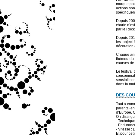
marque pour
actions so
spécifiquem
Depuis 2009
charte n’es
par le Rock
Depuis 2010
les object
décoration 
Chaque anné
thèmes du 
courses de 
Le festival 
consommatio
sensibilise
dans la mut
DES COU
Tout a comm
parents) en
d’Europe. C
On distingu
- Technique
- Endurance
- Vitesse : 
Et pour cet