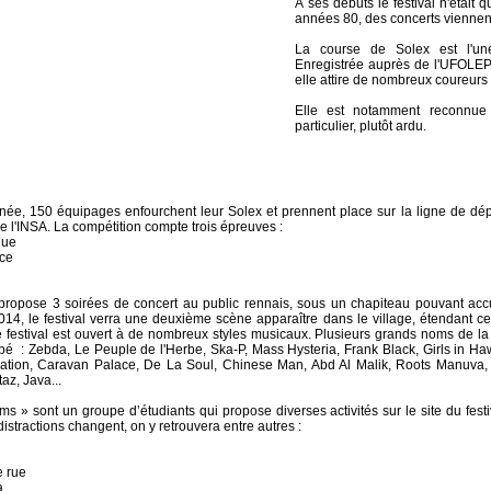
À ses débuts le festival n'était
années 80, des concerts viennent
La course de Solex est l'un
Enregistrée auprès de l'UFOLEP 
elle attire de nombreux coureurs
Elle est notamment reconnue 
particulier, plutôt ardu.
e, 150 équipages enfourchent leur Solex et prennent place sur la ligne de dépar
e l'INSA. La compétition compte trois épreuves :
que
nce
 propose 3 soirées de concert au public rennais, sous un chapiteau pouvant acc
14, le festival verra une deuxième scène apparaître dans le village, étendant c
 festival est ouvert à de nombreux styles musicaux. Plusieurs grands noms de la 
ipé : Zebda, Le Peuple de l'Herbe, Ska-P, Mass Hysteria, Frank Black, Girls in Ha
tion, Caravan Palace, De La Soul, Chinese Man, Abd Al Malik, Roots Manuva, M
z, Java...
ms » sont un groupe d’étudiants qui propose diverses activités sur le site du fest
distractions changent, on y retrouvera entre autres :
e rue
a