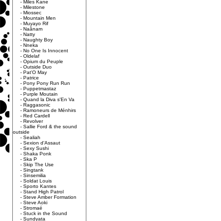
-
Miles Kane
-
Milestone
-
Miossec
-
Mountain Men
-
Muyayo Rif
-
Naânam
-
Natty
-
Naughty Boy
-
Nneka
-
No One Is Innocent
-
Oldelaf
-
Opium du Peuple
-
Outside Duo
-
Pat'O May
-
Patrice
-
Pony Pony Run Run
-
Puppetmastaz
-
Purple Moutain
-
Quand la Diva s'En Va
-
Raggasonic
-
Ramoneurs de Ménhirs
-
Red Cardell
-
Revolver
-
Sallie Ford & the sound
outside
-
Sealiah
-
Sexion d'Assaut
-
Sexy Sushi
-
Shaka Ponk
-
Ska P
-
Skip The Use
-
Singtank
-
Sinsemilia
-
Soldat Louis
-
Sporto Kantes
-
Stand High Patrol
-
Steve Amber Formation
-
Steve Aoki
-
Stromaé
-
Stuck in the Sound
-
Sundyata