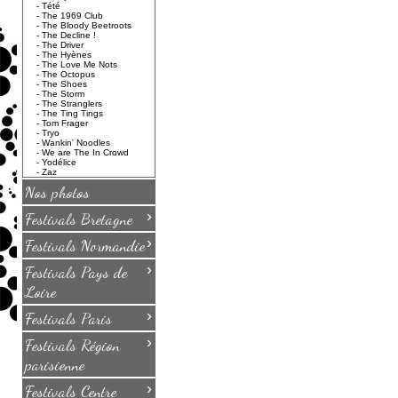
-
Tété
-
The 1969 Club
-
The Bloody Beetroots
-
The Decline !
-
The Driver
-
The Hyènes
-
The Love Me Nots
-
The Octopus
-
The Shoes
-
The Storm
-
The Stranglers
-
The Ting Tings
-
Tom Frager
-
Tryo
-
Wankin' Noodles
-
We are The In Crowd
-
Yodélice
-
Zaz
Nos photos
›
Festivals Bretagne
›
Festivals Normandie
›
Festivals Pays de
Loire
›
Festivals Paris
›
Festivals Région
parisienne
›
Festivals Centre