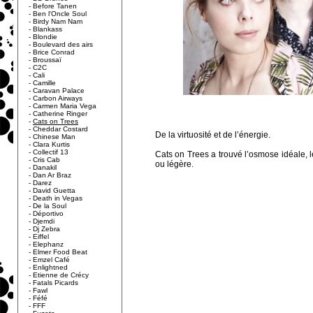
-
Before Tanen
-
Ben l'Oncle Soul
-
Birdy Nam Nam
-
Blankass
-
Blondie
-
Boulevard des airs
-
Brice Conrad
-
Broussaï
-
C2C
-
Cali
-
Camille
-
Caravan Palace
-
Carbon Airways
-
Carmen Maria Vega
-
Catherine Ringer
-
Cats on Trees
-
Cheddar Costard
De la virtuosité et de l’énergie.
-
Chinese Man
-
Clara Kurtis
-
Collectif 13
Cats on Trees a trouvé l’osmose idéale, l
-
Cris Cab
ou légère.
-
Danakil
-
Dan Ar Braz
-
Darez
-
David Guetta
-
Death in Vegas
-
De la Soul
-
Déportivo
-
Djemdi
-
Dj Zebra
-
Eiffel
-
Elephanz
-
Elmer Food Beat
-
Emzel Café
-
Enlightned
-
Etienne de Crécy
-
Fatals Picards
-
Fawl
-
Féfé
-
FFF