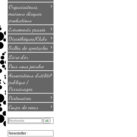
›
Organisateurs,
maisons disques,
productions
›
Evènements passés
›
Discothèques/Clubs
›
Salles de spectacles
Livre d'or
Pour nous joindre
›
Associations d'utilité
publique /
Parrainages
›
Partenaires
›
Coups de coeur
Newsletter :