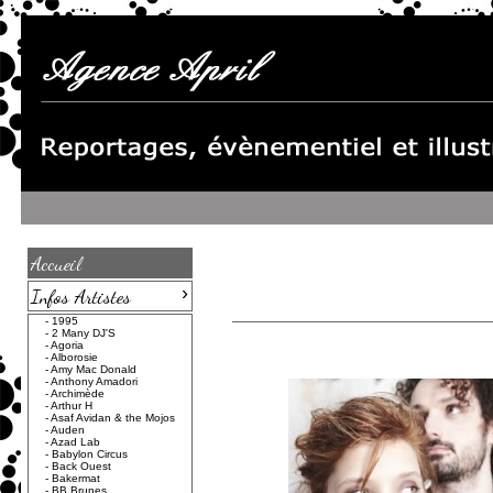
Accueil
›
Infos Artistes
-
1995
-
2 Many DJ'S
-
Agoria
-
Alborosie
-
Amy Mac Donald
-
Anthony Amadori
-
Archimède
-
Arthur H
-
Asaf Avidan & the Mojos
-
Auden
-
Azad Lab
-
Babylon Circus
-
Back Ouest
-
Bakermat
-
BB Brunes