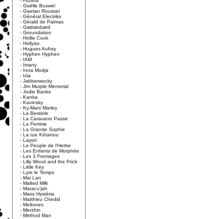
-
Fuzeta
-
Gaëlle Buswel
-
Gaetan Roussel
-
Général Electriks
-
Gérald de Palmas
-
Gødrønbørd
-
Groundation
-
Hollie Cook
-
Hollysiz
-
Hugues Aufray
-
Hyphen Hyphen
-
IAM
-
Imany
-
Inna Modja
-
Izia
-
Jabberwocky
-
Jim Murple Memorial
-
Jodie Banks
-
Kanka
-
Kavinsky
-
Ky-Mani Marley
-
La Bestiole
-
La Caravane Passe
-
La Femme
-
La Grande Sophie
-
La rue Kétanou
-
Layori
-
Le Peuple de l'Herbe
-
Les Enfants de Morphée
-
Les 3 Fromages
-
Lilly Wood and the Prick
-
Little Key
-
Lyre le Temps
-
Mai Lan
-
Malted Milk
-
Maracu'jah
-
Mass Hystéria
-
Matthieu Chedid
-
Meltones
-
Merzhin
-
Method Man