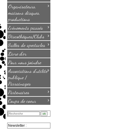
›
Organisateurs,
maisons disques,
productions
›
Evènements passés
›
Discothèques/Clubs
›
Salles de spectacles
Livre d'or
Pour nous joindre
›
Associations d'utilité
publique /
Parrainages
›
Partenaires
›
Coups de coeur
Newsletter :