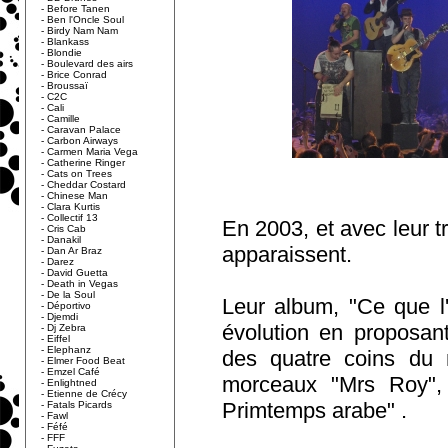
-
Before Tanen
-
Ben l'Oncle Soul
-
Birdy Nam Nam
-
Blankass
-
Blondie
-
Boulevard des airs
-
Brice Conrad
-
Broussaï
-
C2C
-
Cali
-
Camille
-
Caravan Palace
-
Carbon Airways
-
Carmen Maria Vega
-
Catherine Ringer
-
Cats on Trees
-
Cheddar Costard
-
Chinese Man
-
Clara Kurtis
-
Collectif 13
En 2003, et avec leur t
-
Cris Cab
-
Danakil
apparaissent.
-
Dan Ar Braz
-
Darez
-
David Guetta
-
Death in Vegas
-
De la Soul
Leur album, "Ce que l
-
Déportivo
-
Djemdi
évolution en proposan
-
Dj Zebra
-
Eiffel
-
Elephanz
des quatre coins du 
-
Elmer Food Beat
-
Emzel Café
morceaux "Mrs Roy",
-
Enlightned
-
Etienne de Crécy
Primtemps arabe" .
-
Fatals Picards
-
Fawl
-
Féfé
-
FFF