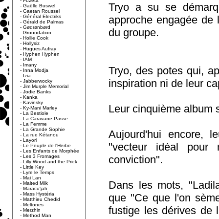
-
Fuzeta
Tryo a su se démarqu
-
Gaëlle Buswel
-
Gaetan Roussel
-
Général Electriks
approche engagée de l
-
Gérald de Palmas
-
Gødrønbørd
du groupe.
-
Groundation
-
Hollie Cook
-
Hollysiz
-
Hugues Aufray
-
Hyphen Hyphen
-
IAM
-
Imany
Tryo, des potes qui, a
-
Inna Modja
-
Izia
inspiration ni de leur ca
-
Jabberwocky
-
Jim Murple Memorial
-
Jodie Banks
-
Kanka
-
Kavinsky
Leur cinquième album st
-
Ky-Mani Marley
-
La Bestiole
-
La Caravane Passe
-
La Femme
-
La Grande Sophie
Aujourd'hui encore, l
-
La rue Kétanou
-
Layori
"vecteur idéal pour
-
Le Peuple de l'Herbe
-
Les Enfants de Morphée
-
Les 3 Fromages
conviction".
-
Lilly Wood and the Prick
-
Little Key
-
Lyre le Temps
-
Mai Lan
Dans les mots, "Ladila
-
Malted Milk
-
Maracu'jah
-
Mass Hystéria
que "Ce que l'on sème"
-
Matthieu Chedid
-
Meltones
fustige les dérives de 
-
Merzhin
-
Method Man