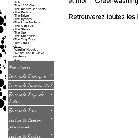
et moi", "Greenwashin
-
Tété
-
The 1969 Club
-
The Bloody Beetroots
-
The Decline !
Retrouverez toutes les 
-
The Driver
-
The Hyènes
-
The Love Me Nots
-
The Octopus
-
The Shoes
-
The Storm
-
The Stranglers
-
The Ting Tings
-
Tom Frager
-
Tryo
-
Wankin' Noodles
-
We are The In Crowd
-
Yodélice
-
Zaz
Nos photos
›
Festivals Bretagne
›
Festivals Normandie
›
Festivals Pays de
Loire
›
Festivals Paris
›
Festivals Région
parisienne
›
Festivals Centre