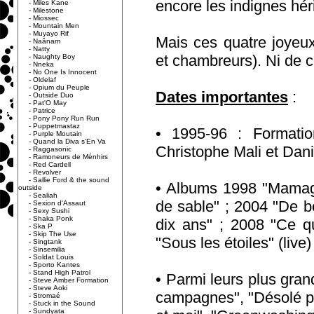
encore les indignes hér
-
Miles Kane
-
Milestone
-
Miossec
-
Mountain Men
-
Muyayo Rif
Mais ces quatre joyeux
-
Naânam
-
Natty
et chambreurs). Ni de cu
-
Naughty Boy
-
Nneka
-
No One Is Innocent
-
Oldelaf
-
Opium du Peuple
Dates importantes
:
-
Outside Duo
-
Pat'O May
-
Patrice
-
Pony Pony Run Run
-
Puppetmastaz
• 1995-96 : Formati
-
Purple Moutain
-
Quand la Diva s'En Va
Christophe Mali et Dani
-
Raggasonic
-
Ramoneurs de Ménhirs
-
Red Cardell
-
Revolver
-
Sallie Ford & the sound
• Albums 1998 "Mamagub
outside
-
Sealiah
de sable" ; 2004 "De b
-
Sexion d'Assaut
-
Sexy Sushi
-
Shaka Ponk
dix ans" ; 2008 "Ce qu
-
Ska P
-
Skip The Use
"Sous les étoiles" (live)
-
Singtank
-
Sinsemilia
-
Soldat Louis
-
Sporto Kantes
-
Stand High Patrol
• Parmi leurs plus gran
-
Steve Amber Formation
-
Steve Aoki
campagnes", "Désolé pou
-
Stromaé
-
Stuck in the Sound
-
Sundyata