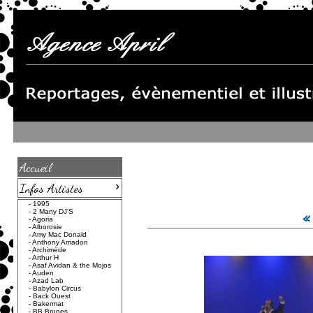
Accueil
›
Infos Artistes
-
1995
«
-
2 Many DJ'S
-
Agoria
-
Alborosie
-
Amy Mac Donald
-
Anthony Amadori
-
Archimède
-
Arthur H
-
Asaf Avidan & the Mojos
-
Auden
-
Azad Lab
-
Babylon Circus
-
Back Ouest
-
Bakermat
-
BB Brunes