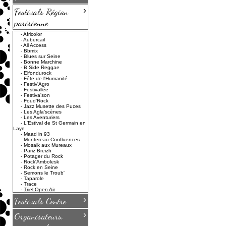
›
Festivals Région
parisienne
-
Africolor
-
Aubercail
-
All Access
-
Bbmix
-
Blues sur Seine
-
Bonne Marchine
-
B Side Reggae
-
Elfondurock
-
Fête de l'Humanité
-
Festiv'Agro
-
Festivallée
-
Festiva'son
-
Foud'Rock
-
Jazz Musette des Puces
-
Les Agla'scènes
-
Les Aventuriers
-
L'Estival de St Germain en
Laye
-
Maad in 93
-
Montereau Confluences
-
Mosaik aux Mureaux
-
Pariz Breizh
-
Potager du Rock
-
Rock'Ambolesk
-
Rock en Seine
-
Semons le Troub'
-
Taparole
-
Trace
-
Triel Open Air
›
Festivals Centre
›
Organisateurs,