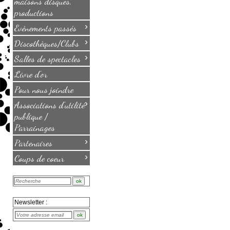
maisons disques,
productions
›
Evènements passés
›
Discothèques/Clubs
›
Salles de spectacles
Livre d'or
Pour nous joindre
›
Associations d'utilité
publique /
Parrainages
›
Partenaires
›
Coups de coeur
Newsletter :