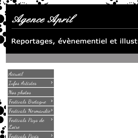
Accueil
›
Infos Artistes
Nos photos
›
Festivals Bretagne
›
Festivals Normandie
›
Festivals Pays de
Loire
›
Festivals Paris