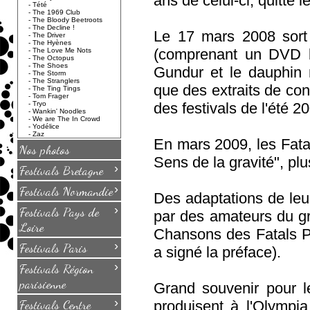
ans de celui-ci, quitte l
-
Tété
-
The 1969 Club
-
The Bloody Beetroots
-
The Decline !
Le 17 mars 2008 sort l
-
The Driver
-
The Hyènes
(comprenant un DVD bo
-
The Love Me Nots
-
The Octopus
-
The Shoes
Gundur et le dauphin 
-
The Storm
-
The Stranglers
que des extraits de con
-
The Ting Tings
-
Tom Frager
-
Tryo
des festivals de l'été 20
-
Wankin' Noodles
-
We are The In Crowd
-
Yodélice
-
Zaz
En mars 2009, les Fatal
Nos photos
Sens de la gravité", pl
›
Festivals Bretagne
›
Festivals Normandie
Des adaptations de leu
›
Festivals Pays de
par des amateurs du g
Loire
Chansons des Fatals P
›
Festivals Paris
a signé la préface).
›
Festivals Région
parisienne
Grand souvenir pour l
›
Festivals Centre
produisent à l'Olympi