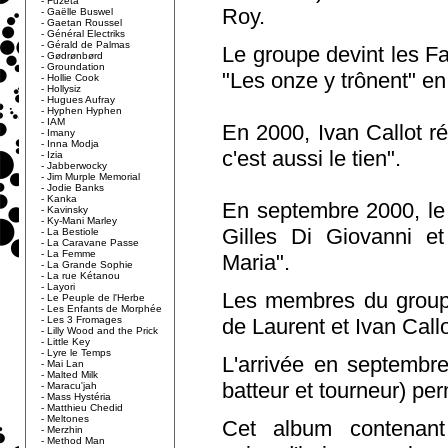
-
Fuzeta
Roy.
-
Gaëlle Buswel
-
Gaetan Roussel
-
Général Electriks
-
Gérald de Palmas
Le groupe devint les Fa
-
Gødrønbørd
-
Groundation
"Les onze y trônent" en
-
Hollie Cook
-
Hollysiz
-
Hugues Aufray
-
Hyphen Hyphen
-
IAM
En 2000, Ivan Callot ré
-
Imany
-
Inna Modja
c'est aussi le tien".
-
Izia
-
Jabberwocky
-
Jim Murple Memorial
-
Jodie Banks
-
Kanka
En septembre 2000, le
-
Kavinsky
-
Ky-Mani Marley
Gilles Di Giovanni et
-
La Bestiole
-
La Caravane Passe
-
La Femme
Maria".
-
La Grande Sophie
-
La rue Kétanou
-
Layori
Les membres du groupe
-
Le Peuple de l'Herbe
-
Les Enfants de Morphée
-
Les 3 Fromages
de Laurent et Ivan Callo
-
Lilly Wood and the Prick
-
Little Key
-
Lyre le Temps
L'arrivée en septemb
-
Mai Lan
-
Malted Milk
batteur et tourneur) per
-
Maracu'jah
-
Mass Hystéria
-
Matthieu Chedid
-
Meltones
Cet album contenant
-
Merzhin
-
Method Man