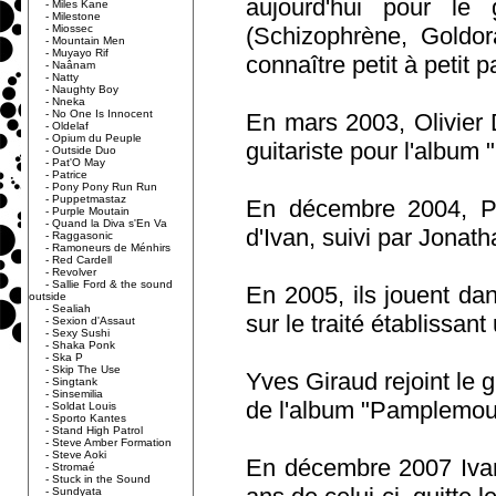
aujourd'hui pour le
-
Miles Kane
-
Milestone
-
Miossec
(Schizophrène, Goldor
-
Mountain Men
-
Muyayo Rif
connaître petit à petit p
-
Naânam
-
Natty
-
Naughty Boy
-
Nneka
-
No One Is Innocent
En mars 2003, Olivier D
-
Oldelaf
-
Opium du Peuple
guitariste pour l'album
-
Outside Duo
-
Pat'O May
-
Patrice
-
Pony Pony Run Run
-
Puppetmastaz
En décembre 2004, Pa
-
Purple Moutain
-
Quand la Diva s'En Va
d'Ivan, suivi par Jonat
-
Raggasonic
-
Ramoneurs de Ménhirs
-
Red Cardell
-
Revolver
-
Sallie Ford & the sound
En 2005, ils jouent da
outside
-
Sealiah
sur le traité établissan
-
Sexion d'Assaut
-
Sexy Sushi
-
Shaka Ponk
-
Ska P
-
Skip The Use
Yves Giraud rejoint le g
-
Singtank
-
Sinsemilia
de l'album "Pamplemous
-
Soldat Louis
-
Sporto Kantes
-
Stand High Patrol
-
Steve Amber Formation
-
Steve Aoki
En décembre 2007 Ivan
-
Stromaé
-
Stuck in the Sound
-
Sundyata