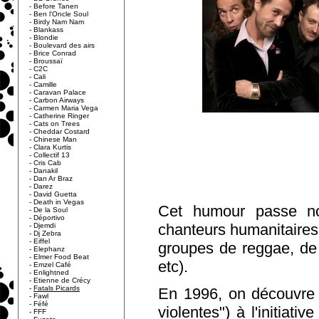
-
Before Tanen
-
Ben l'Oncle Soul
-
Birdy Nam Nam
-
Blankass
-
Blondie
-
Boulevard des airs
-
Brice Conrad
-
Broussaï
-
C2C
-
Cali
-
Camille
-
Caravan Palace
-
Carbon Airways
-
Carmen Maria Vega
-
Catherine Ringer
-
Cats on Trees
-
Cheddar Costard
-
Chinese Man
-
Clara Kurtis
-
Collectif 13
-
Cris Cab
-
Danakil
-
Dan Ar Braz
-
Darez
-
David Guetta
-
Death in Vegas
Cet humour passe no
-
De la Soul
-
Déportivo
chanteurs humanitaire
-
Djemdi
-
Dj Zebra
-
Eiffel
groupes de reggae, de
-
Elephanz
-
Elmer Food Beat
etc).
-
Emzel Café
-
Enlightned
-
Etienne de Crécy
-
Fatals Picards
En 1996, on découvre 
-
Fawl
-
Féfé
violentes") à l'initiati
-
FFF