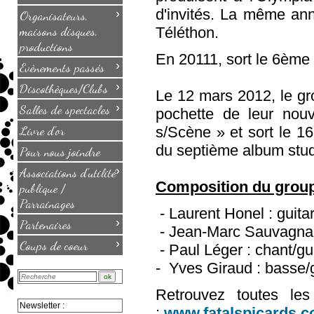
d'invités. La même anné
›
Organisateurs,
maisons disques,
Téléthon.
productions
En 20111, sort le 6ème
›
Evènements passés
›
Discothèques/Clubs
Le 12 mars 2012, le gr
›
Salles de spectacles
pochette de leur nouv
Livre d'or
s/Scène » et sort le 1
du septième album studi
Pour nous joindre
›
Associations d'utilité
Composition du group
publique /
Parrainages
- Laurent Honel : guita
›
Partenaires
- Jean-Marc Sauvagnarg
›
Coups de coeur
- Paul Léger : chant/gu
- Yves Giraud : basse/
Retrouvez toutes le
Newsletter :
:
www.fatalspicards.