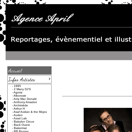
Accueil
›
Infos Artistes
-
1995
-
2 Many DJ'S
-
Agoria
-
Alborosie
-
Amy Mac Donald
-
Anthony Amadori
-
Archimède
-
Arthur H
-
Asaf Avidan & the Mojos
-
Auden
-
Azad Lab
-
Babylon Circus
-
Back Ouest
-
Bakermat
-
BB Brunes