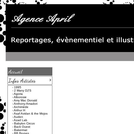
Accueil
›
Infos Artistes
-
1995
-
2 Many DJ'S
-
Agoria
-
Alborosie
-
Amy Mac Donald
-
Anthony Amadori
-
Archimède
-
Arthur H
-
Asaf Avidan & the Mojos
-
Auden
-
Azad Lab
-
Babylon Circus
-
Back Ouest
-
Bakermat
-
BB Brunes