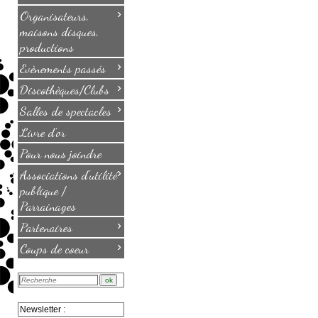
›
Organisateurs,
maisons disques,
productions
›
Evènements passés
›
Discothèques/Clubs
›
Salles de spectacles
Livre d'or
Pour nous joindre
›
Associations d'utilité
publique /
Parrainages
›
Partenaires
›
Coups de coeur
Newsletter :