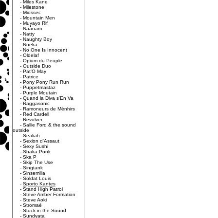
-
Miles Kane
-
Milestone
-
Miossec
-
Mountain Men
-
Muyayo Rif
-
Naânam
-
Natty
-
Naughty Boy
-
Nneka
-
No One Is Innocent
-
Oldelaf
-
Opium du Peuple
-
Outside Duo
-
Pat'O May
-
Patrice
-
Pony Pony Run Run
-
Puppetmastaz
-
Purple Moutain
-
Quand la Diva s'En Va
-
Raggasonic
-
Ramoneurs de Ménhirs
-
Red Cardell
-
Revolver
-
Sallie Ford & the sound
outside
-
Sealiah
-
Sexion d'Assaut
-
Sexy Sushi
-
Shaka Ponk
-
Ska P
-
Skip The Use
-
Singtank
-
Sinsemilia
-
Soldat Louis
-
Sporto Kantes
-
Stand High Patrol
-
Steve Amber Formation
-
Steve Aoki
-
Stromaé
-
Stuck in the Sound
-
Sundyata