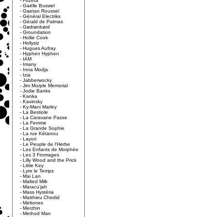
-
Fuzeta
-
Gaëlle Buswel
-
Gaetan Roussel
-
Général Electriks
-
Gérald de Palmas
-
Gødrønbørd
-
Groundation
-
Hollie Cook
-
Hollysiz
-
Hugues Aufray
-
Hyphen Hyphen
-
IAM
-
Imany
-
Inna Modja
-
Izia
-
Jabberwocky
-
Jim Murple Memorial
-
Jodie Banks
-
Kanka
-
Kavinsky
-
Ky-Mani Marley
-
La Bestiole
-
La Caravane Passe
-
La Femme
-
La Grande Sophie
-
La rue Kétanou
-
Layori
-
Le Peuple de l'Herbe
-
Les Enfants de Morphée
-
Les 3 Fromages
-
Lilly Wood and the Prick
-
Little Key
-
Lyre le Temps
-
Mai Lan
-
Malted Milk
-
Maracu'jah
-
Mass Hystéria
-
Matthieu Chedid
-
Meltones
-
Merzhin
-
Method Man