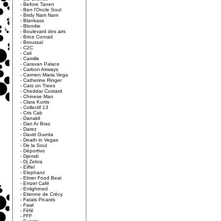
-
Before Tanen
-
Ben l'Oncle Soul
-
Birdy Nam Nam
-
Blankass
-
Blondie
-
Boulevard des airs
-
Brice Conrad
-
Broussaï
-
C2C
-
Cali
-
Camille
-
Caravan Palace
-
Carbon Airways
-
Carmen Maria Vega
-
Catherine Ringer
-
Cats on Trees
-
Cheddar Costard
-
Chinese Man
-
Clara Kurtis
-
Collectif 13
-
Cris Cab
-
Danakil
-
Dan Ar Braz
-
Darez
-
David Guetta
-
Death in Vegas
-
De la Soul
-
Déportivo
-
Djemdi
-
Dj Zebra
-
Eiffel
-
Elephanz
-
Elmer Food Beat
-
Emzel Café
-
Enlightned
-
Etienne de Crécy
-
Fatals Picards
-
Fawl
-
Féfé
-
FFF