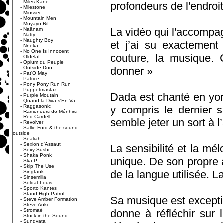
-
Miles Kane
profondeurs de l'endro
-
Milestone
-
Miossec
-
Mountain Men
-
Muyayo Rif
La vidéo qui l'accompag
-
Naânam
-
Natty
-
Naughty Boy
et j’ai su exactement 
-
Nneka
-
No One Is Innocent
couture, la musique. C
-
Oldelaf
-
Opium du Peuple
-
Outside Duo
donner »
-
Pat'O May
-
Patrice
-
Pony Pony Run Run
-
Puppetmastaz
Dada est chanté en yor
-
Purple Moutain
-
Quand la Diva s'En Va
-
Raggasonic
y compris le dernier 
-
Ramoneurs de Ménhirs
-
Red Cardell
semble jeter un sort à l’
-
Revolver
-
Sallie Ford & the sound
outside
-
Sealiah
-
Sexion d'Assaut
La sensibilité et la mé
-
Sexy Sushi
-
Shaka Ponk
unique. De son propre 
-
Ska P
-
Skip The Use
de la langue utilisée. L
-
Singtank
-
Sinsemilia
-
Soldat Louis
-
Sporto Kantes
-
Stand High Patrol
Sa musique est exceptio
-
Steve Amber Formation
-
Steve Aoki
-
Stromaé
donne à réfléchir sur 
-
Stuck in the Sound
-
Sundyata