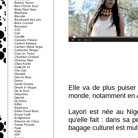
-
Before Tanen
-
Ben l'Oncle Soul
-
Birdy Nam Nam
-
Blankass
-
Blondie
-
Boulevard des airs
-
Brice Conrad
-
Broussaï
-
C2C
-
Cali
-
Camille
-
Caravan Palace
-
Carbon Airways
-
Carmen Maria Vega
-
Catherine Ringer
-
Cats on Trees
-
Cheddar Costard
-
Chinese Man
-
Clara Kurtis
-
Collectif 13
-
Cris Cab
-
Danakil
-
Dan Ar Braz
-
Darez
-
David Guetta
Elle va de plus puiser 
-
Death in Vegas
-
De la Soul
monde, notamment en Am
-
Déportivo
-
Djemdi
-
Dj Zebra
-
Eiffel
-
Elephanz
Layori est née au Nige
-
Elmer Food Beat
-
Emzel Café
qu'elle fait : dans sa
-
Enlightned
-
Etienne de Crécy
-
Fatals Picards
bagage culturel est mult
-
Fawl
-
Féfé
-
FFF