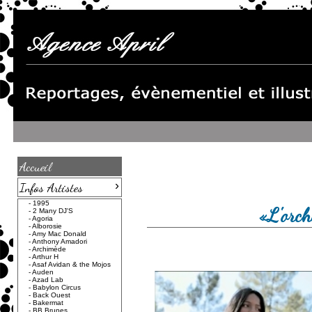
Accueil
›
Infos Artistes
-
1995
«L'orch
-
2 Many DJ'S
-
Agoria
-
Alborosie
-
Amy Mac Donald
-
Anthony Amadori
-
Archimède
-
Arthur H
-
Asaf Avidan & the Mojos
-
Auden
-
Azad Lab
-
Babylon Circus
-
Back Ouest
-
Bakermat
-
BB Brunes