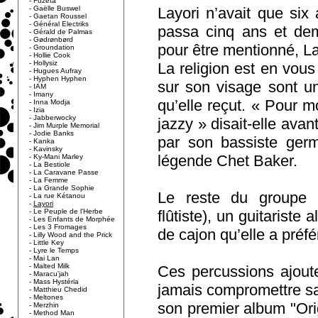
-
Fuzeta
-
Gaëlle Buswel
Layori n’avait que six 
-
Gaetan Roussel
-
Général Electriks
passa cinq ans et dem
-
Gérald de Palmas
-
Gødrønbørd
pour être mentionné, L
-
Groundation
-
Hollie Cook
-
Hollysiz
La religion est en vous
-
Hugues Aufray
-
Hyphen Hyphen
sur son visage sont un 
-
IAM
-
Imany
qu’elle reçut. « Pour m
-
Inna Modja
-
Izia
-
Jabberwocky
jazzy » disait-elle ava
-
Jim Murple Memorial
-
Jodie Banks
par son bassiste ger
-
Kanka
-
Kavinsky
légende Chet Baker.
-
Ky-Mani Marley
-
La Bestiole
-
La Caravane Passe
-
La Femme
-
La Grande Sophie
Le reste du groupe 
-
La rue Kétanou
-
Layori
-
Le Peuple de l'Herbe
flûtiste), un guitariste
-
Les Enfants de Morphée
-
Les 3 Fromages
de cajon qu’elle a préf
-
Lilly Wood and the Prick
-
Little Key
-
Lyre le Temps
-
Mai Lan
-
Malted Milk
Ces percussions ajout
-
Maracu'jah
-
Mass Hystéria
jamais compromettre sa
-
Matthieu Chedid
-
Meltones
son premier album "Orig
-
Merzhin
-
Method Man