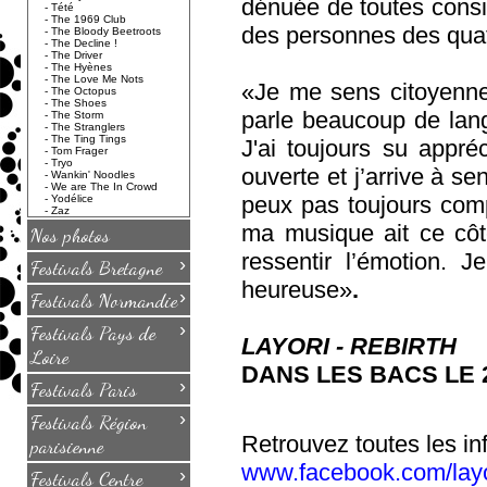
dénuée de toutes consi
-
Tété
-
The 1969 Club
des personnes des qua
-
The Bloody Beetroots
-
The Decline !
-
The Driver
-
The Hyènes
-
The Love Me Nots
«Je me sens citoyenne
-
The Octopus
-
The Shoes
parle beaucoup de langu
-
The Storm
-
The Stranglers
-
The Ting Tings
J'ai toujours su appré
-
Tom Frager
-
Tryo
ouverte et j’arrive à s
-
Wankin' Noodles
-
We are The In Crowd
peux pas toujours compr
-
Yodélice
-
Zaz
ma musique ait ce côt
Nos photos
ressentir l’émotion. 
›
Festivals Bretagne
heureuse»
.
›
Festivals Normandie
›
Festivals Pays de
LAYORI - REBIRTH
Loire
DANS LES BACS LE 2
›
Festivals Paris
›
Festivals Région
Retrouvez toutes les in
parisienne
www.facebook.com/layo
›
Festivals Centre