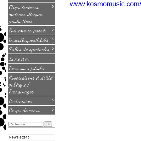
www.kosmomusic.com/la
›
Organisateurs,
maisons disques,
productions
›
Evènements passés
›
Discothèques/Clubs
›
Salles de spectacles
Livre d'or
Pour nous joindre
›
Associations d'utilité
publique /
Parrainages
›
Partenaires
›
Coups de coeur
Newsletter :