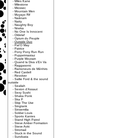
-
Miles Kane
-
Milestone
-
Miossec
-
Mountain Men
-
Muyayo Rif
-
Naânam
-
Natty
-
Naughty Boy
-
Nneka
-
No One Is Innocent
-
Oldelaf
-
Opium du Peuple
-
Outside Duo
-
Pat'O May
-
Patrice
-
Pony Pony Run Run
-
Puppetmastaz
-
Purple Moutain
-
Quand la Diva s'En Va
-
Raggasonic
-
Ramoneurs de Ménhirs
-
Red Cardell
-
Revolver
-
Sallie Ford & the sound
outside
-
Sealiah
-
Sexion d'Assaut
-
Sexy Sushi
-
Shaka Ponk
-
Ska P
-
Skip The Use
-
Singtank
-
Sinsemilia
-
Soldat Louis
-
Sporto Kantes
-
Stand High Patrol
-
Steve Amber Formation
-
Steve Aoki
-
Stromaé
-
Stuck in the Sound
-
Sundyata