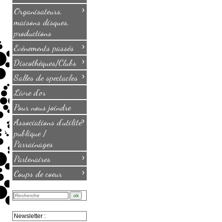
›
Organisateurs,
maisons disques,
productions
›
Evènements passés
›
Discothèques/Clubs
›
Salles de spectacles
Livre d'or
Pour nous joindre
›
Associations d'utilité
publique /
Parrainages
›
Partenaires
›
Coups de coeur
Newsletter :