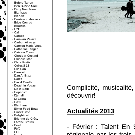
-
Before Tanen
-
Ben l'Oncle Soul
-
Birdy Nam Nam
-
Blankass
-
Blondie
-
Boulevard des airs
-
Brice Conrad
-
Broussaï
-
C2C
-
Cali
-
Camille
-
Caravan Palace
-
Carbon Airways
-
Carmen Maria Vega
-
Catherine Ringer
-
Cats on Trees
-
Cheddar Costard
-
Chinese Man
-
Clara Kurtis
-
Collectif 13
-
Cris Cab
-
Danakil
-
Dan Ar Braz
-
Darez
-
David Guetta
-
Death in Vegas
Complicité, musicalité,
-
De la Soul
-
Déportivo
découvrir!
-
Djemdi
-
Dj Zebra
-
Eiffel
-
Elephanz
-
Elmer Food Beat
Actualités 2013
:
-
Emzel Café
-
Enlightned
-
Etienne de Crécy
-
Fatals Picards
- Février : Talent En
-
Fawl
-
Féfé
-
FFF
régionale par les troi