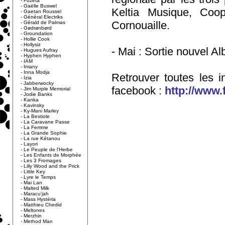
-
Fuzeta
-
Gaëlle Buswel
Keltia Musique, Coop
-
Gaetan Roussel
-
Général Electriks
Cornouaille.
-
Gérald de Palmas
-
Gødrønbørd
-
Groundation
-
Hollie Cook
-
Hollysiz
- Mai : Sortie nouvel 
-
Hugues Aufray
-
Hyphen Hyphen
-
IAM
-
Imany
-
Inna Modja
Retrouver toutes les i
-
Izia
-
Jabberwocky
facebook :
http://www
-
Jim Murple Memorial
-
Jodie Banks
-
Kanka
-
Kavinsky
-
Ky-Mani Marley
-
La Bestiole
-
La Caravane Passe
-
La Femme
-
La Grande Sophie
-
La rue Kétanou
-
Layori
-
Le Peuple de l'Herbe
-
Les Enfants de Morphée
-
Les 3 Fromages
-
Lilly Wood and the Prick
-
Little Key
-
Lyre le Temps
-
Mai Lan
-
Malted Milk
-
Maracu'jah
-
Mass Hystéria
-
Matthieu Chedid
-
Meltones
-
Merzhin
-
Method Man