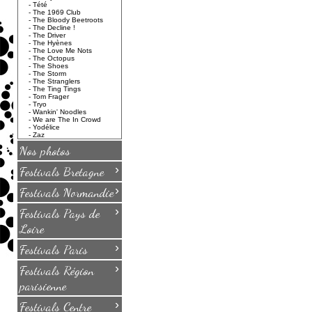
-
Tété
-
The 1969 Club
-
The Bloody Beetroots
-
The Decline !
-
The Driver
-
The Hyènes
-
The Love Me Nots
-
The Octopus
-
The Shoes
-
The Storm
-
The Stranglers
-
The Ting Tings
-
Tom Frager
-
Tryo
-
Wankin' Noodles
-
We are The In Crowd
-
Yodélice
-
Zaz
Nos photos
›
Festivals Bretagne
›
Festivals Normandie
›
Festivals Pays de
Loire
›
Festivals Paris
›
Festivals Région
parisienne
›
Festivals Centre