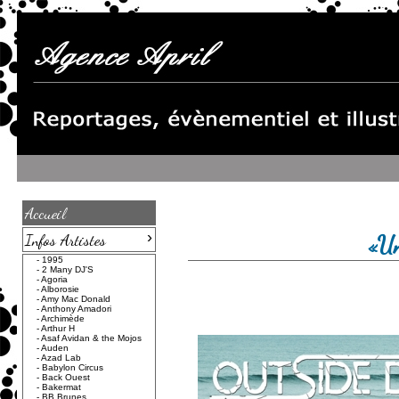
Accueil
›
Infos Artistes
«Un
-
1995
-
2 Many DJ'S
-
Agoria
-
Alborosie
-
Amy Mac Donald
-
Anthony Amadori
-
Archimède
-
Arthur H
-
Asaf Avidan & the Mojos
-
Auden
-
Azad Lab
-
Babylon Circus
-
Back Ouest
-
Bakermat
-
BB Brunes