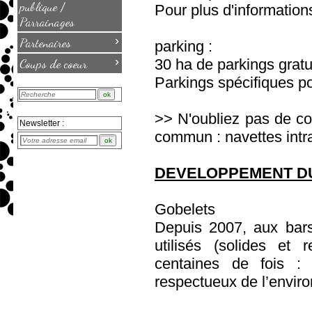
publique /
Pour plus d'information
Parrainages
›
Partenaires
parking :
›
Coups de coeur
30 ha de parkings gratui
Parkings spécifiques po
>> N'oubliez pas de cov
Newsletter :
commun : navettes intra
DEVELOPPEMENT D
Gobelets
Depuis 2007, aux bars
utilisés (solides et 
centaines de fois : 
respectueux de l’envir