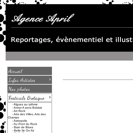
Accueil
›
Infos Artistes
Nos photos
›
Festivals Bretagne
-
Algues au rythme
-
Armor A sons Bobital
-
Art Rock
-
Arts des Villes, Arts des
Champs
-
Astropolis
-
Au Pont du Rock
-
Bain de Blues
-
Belle Ile On Air