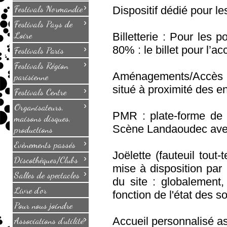
›
Festivals Normandie
Dispositif dédié pour l
›
Festivals Pays de
Loire
Billetterie : Pour les 
›
80% : le billet pour l’a
Festivals Paris
›
Festivals Région
Aménagements/Accès : 
parisienne
situé à proximité des e
›
Festivals Centre
›
Organisateurs,
PMR : plate-forme de 7
maisons disques,
Scène Landaoudec ave
productions
›
Evènements passés
Joëlette (fauteuil tout
›
Discothèques/Clubs
mise à disposition pa
›
Salles de spectacles
du site : globalement,
Livre d'or
fonction de l'état des sol
Pour nous joindre
›
Associations d'utilité
Accueil personnalisé as