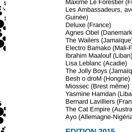
Maxime Le Forestier (F
Les Ambassadeurs, ave
Guinée)
Deluxe (France)
Agnes Obel (Danemark
The Wailers (Jamaïque
Electro Bamako (Mali-
Ibrahim Maalouf (Liban
Lisa Leblanc (Acadie)
The Jolly Boys (Jamaï
Besh o droM (Hongrie)
Miossec (Brest même)
Yasmine Hamdan (Liba
Bernard Lavilliers (Fra
The Cat Empire (Austra
Ayo (Allemagne-Nigéri
EDITION 2015