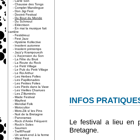
-
Cal'le Son
-
Chausse des Tongs
-
Complet Mandingue
-
Don Jigi Fest
-
Dooinit Festival
-
Du Bout du Monde
-
Du Schmoul
-
Eklectison
-
En mai la musique fait
carrière
-
Festidreuz
-
Fest Jazz
-
Hystérie Kollective
-
Insolent automne
-
Insolent printemps
-
Jazz'y Krampouezh
-
L'Ascension du Son
-
La Fête du Bruit
-
La Route du Rock
-
Le Petit Village
-
Le Pub du Petit Village
-
Le Roi Arthur
-
Les Herbes Folles
-
Les Papillonades
-
Les Petites Folies
-
Les Pieds dans la Vase
-
Les Vieilles Charrues
-
Les Z'illuminés
-
Made Festival
INFOS PRATIQUE
-
Mayfest
-
Mondial Folk
-
Motocultor
-
Mots-Zik s/ les Pins
-
Nuit de la Bretagne
-
Panoramas
Le festival a lieu en 
-
Rock d'Arrée Fréquent
-
Rock'n Solex
-
Saumon
Bretagne.
-
Treffl'Festif
-
Un week-end à la ferme
-
West Fest