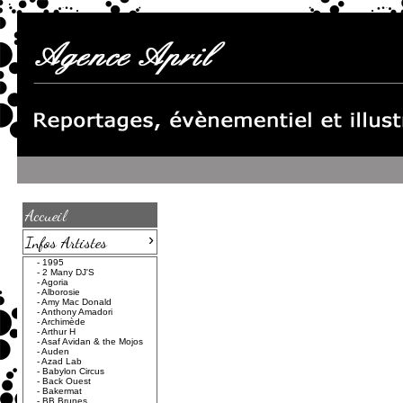
Accueil
›
Infos Artistes
-
1995
-
2 Many DJ'S
-
Agoria
-
Alborosie
-
Amy Mac Donald
-
Anthony Amadori
-
Archimède
-
Arthur H
-
Asaf Avidan & the Mojos
-
Auden
-
Azad Lab
-
Babylon Circus
-
Back Ouest
-
Bakermat
-
BB Brunes