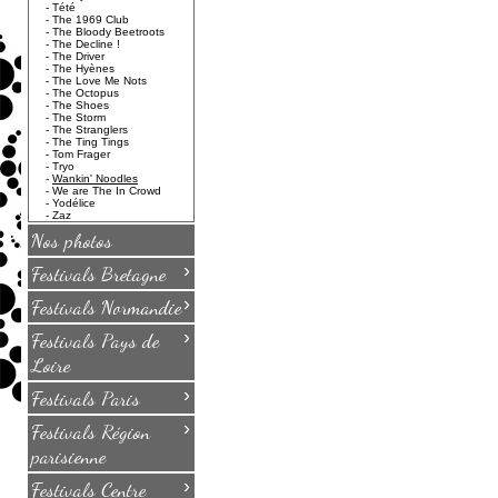
-
Tété
-
The 1969 Club
-
The Bloody Beetroots
-
The Decline !
-
The Driver
-
The Hyènes
-
The Love Me Nots
-
The Octopus
-
The Shoes
-
The Storm
-
The Stranglers
-
The Ting Tings
-
Tom Frager
-
Tryo
-
Wankin' Noodles
-
We are The In Crowd
-
Yodélice
-
Zaz
Nos photos
›
Festivals Bretagne
›
Festivals Normandie
›
Festivals Pays de
Loire
›
Festivals Paris
›
Festivals Région
parisienne
›
Festivals Centre