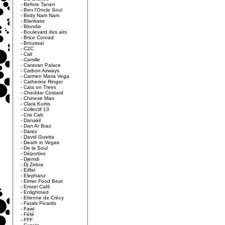
-
Before Tanen
-
Ben l'Oncle Soul
-
Birdy Nam Nam
-
Blankass
-
Blondie
-
Boulevard des airs
-
Brice Conrad
-
Broussaï
-
C2C
-
Cali
-
Camille
-
Caravan Palace
-
Carbon Airways
-
Carmen Maria Vega
-
Catherine Ringer
-
Cats on Trees
-
Cheddar Costard
-
Chinese Man
-
Clara Kurtis
-
Collectif 13
-
Cris Cab
-
Danakil
-
Dan Ar Braz
-
Darez
-
David Guetta
-
Death in Vegas
-
De la Soul
-
Déportivo
-
Djemdi
-
Dj Zebra
-
Eiffel
-
Elephanz
-
Elmer Food Beat
-
Emzel Café
-
Enlightned
-
Etienne de Crécy
-
Fatals Picards
-
Fawl
-
Féfé
-
FFF