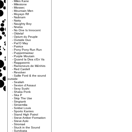
-
Miles Kane
-
Milestone
-
Miossec
-
Mountain Men
-
Muyayo Rif
-
Naânam
-
Natty
-
Naughty Boy
-
Nneka
-
No One Is Innocent
-
Oldelaf
-
Opium du Peuple
-
Outside Duo
-
Pat'O May
-
Patrice
-
Pony Pony Run Run
-
Puppetmastaz
-
Purple Moutain
-
Quand la Diva s'En Va
-
Raggasonic
-
Ramoneurs de Ménhirs
-
Red Cardell
-
Revolver
-
Sallie Ford & the sound
outside
-
Sealiah
-
Sexion d'Assaut
-
Sexy Sushi
-
Shaka Ponk
-
Ska P
-
Skip The Use
-
Singtank
-
Sinsemilia
-
Soldat Louis
-
Sporto Kantes
-
Stand High Patrol
-
Steve Amber Formation
-
Steve Aoki
-
Stromaé
-
Stuck in the Sound
-
Sundyata