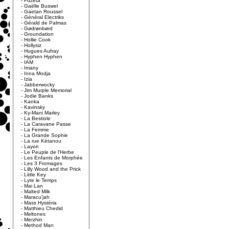
-
Fuzeta
-
Gaëlle Buswel
-
Gaetan Roussel
-
Général Electriks
-
Gérald de Palmas
-
Gødrønbørd
-
Groundation
-
Hollie Cook
-
Hollysiz
-
Hugues Aufray
-
Hyphen Hyphen
-
IAM
-
Imany
-
Inna Modja
-
Izia
-
Jabberwocky
-
Jim Murple Memorial
-
Jodie Banks
-
Kanka
-
Kavinsky
-
Ky-Mani Marley
-
La Bestiole
-
La Caravane Passe
-
La Femme
-
La Grande Sophie
-
La rue Kétanou
-
Layori
-
Le Peuple de l'Herbe
-
Les Enfants de Morphée
-
Les 3 Fromages
-
Lilly Wood and the Prick
-
Little Key
-
Lyre le Temps
-
Mai Lan
-
Malted Milk
-
Maracu'jah
-
Mass Hystéria
-
Matthieu Chedid
-
Meltones
-
Merzhin
-
Method Man