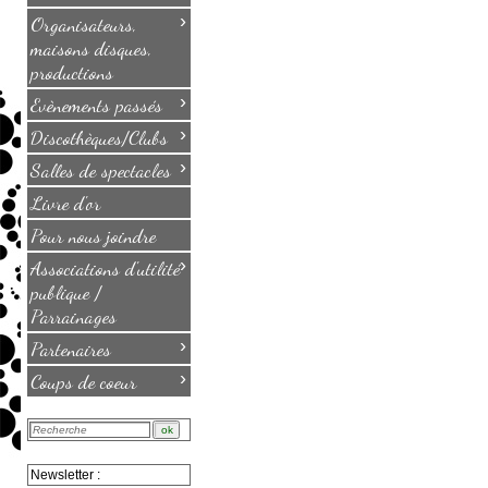
›
Organisateurs,
maisons disques,
productions
›
Evènements passés
›
Discothèques/Clubs
›
Salles de spectacles
Livre d'or
Pour nous joindre
›
Associations d'utilité
publique /
Parrainages
›
Partenaires
›
Coups de coeur
Newsletter :