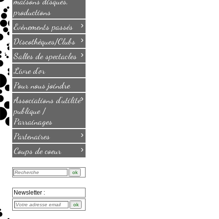
maisons disques,
productions
›
Evènements passés
›
Discothèques/Clubs
›
Salles de spectacles
Livre d'or
Pour nous joindre
›
Associations d'utilité
publique /
Parrainages
›
Partenaires
›
Coups de coeur
Newsletter :