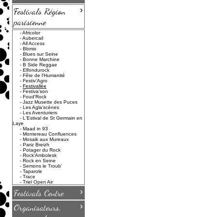
›
Festivals Région
parisienne
-
Africolor
-
Aubercail
-
All Access
-
Bbmix
-
Blues sur Seine
-
Bonne Marchine
-
B Side Reggae
-
Elfondurock
-
Fête de l'Humanité
-
Festiv'Agro
-
Festivallée
-
Festiva'son
-
Foud'Rock
-
Jazz Musette des Puces
-
Les Agla'scènes
-
Les Aventuriers
-
L'Estival de St Germain en
Laye
-
Maad in 93
-
Montereau Confluences
-
Mosaik aux Mureaux
-
Pariz Breizh
-
Potager du Rock
-
Rock'Ambolesk
-
Rock en Seine
-
Semons le Troub'
-
Taparole
-
Trace
-
Triel Open Air
›
Festivals Centre
›
Organisateurs,