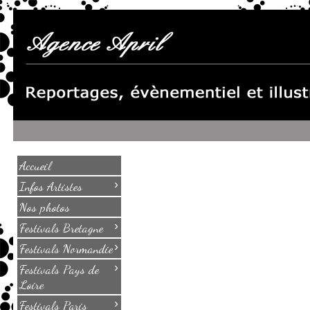
Accueil
›
Infos Artistes
Nos photos
›
Festivals Bretagne
›
Festivals Normandie
›
Festivals Pays de
Loire
›
Festivals Paris