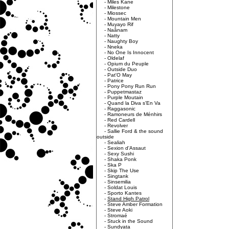
-
Miles Kane
-
Milestone
-
Miossec
-
Mountain Men
-
Muyayo Rif
-
Naânam
-
Natty
-
Naughty Boy
-
Nneka
-
No One Is Innocent
-
Oldelaf
-
Opium du Peuple
-
Outside Duo
-
Pat'O May
-
Patrice
-
Pony Pony Run Run
-
Puppetmastaz
-
Purple Moutain
-
Quand la Diva s'En Va
-
Raggasonic
-
Ramoneurs de Ménhirs
-
Red Cardell
-
Revolver
-
Sallie Ford & the sound
outside
-
Sealiah
-
Sexion d'Assaut
-
Sexy Sushi
-
Shaka Ponk
-
Ska P
-
Skip The Use
-
Singtank
-
Sinsemilia
-
Soldat Louis
-
Sporto Kantes
-
Stand High Patrol
-
Steve Amber Formation
-
Steve Aoki
-
Stromaé
-
Stuck in the Sound
-
Sundyata