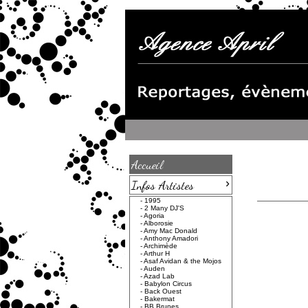
Accueil
›
Infos Artistes
-
1995
-
2 Many DJ'S
-
Agoria
-
Alborosie
-
Amy Mac Donald
-
Anthony Amadori
-
Archimède
-
Arthur H
-
Asaf Avidan & the Mojos
-
Auden
-
Azad Lab
-
Babylon Circus
-
Back Ouest
-
Bakermat
-
BB Brunes