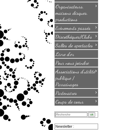
›
Organisateurs,
maisons disques,
productions
›
Evènements passés
›
Discothèques/Clubs
›
Salles de spectacles
Livre d'or
Pour nous joindre
›
Associations d'utilité
publique /
Parrainages
›
Partenaires
›
Coups de coeur
Newsletter :