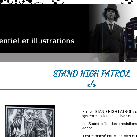
STAND HIGH PATROL
«!»
En live STAND HIGH PATROL se p
system classique et le live set.
Le Sound offre des prestations 
danse.
Il est composé par Mac Gyver et 