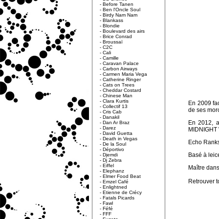
-
Before Tanen
-
Ben l'Oncle Soul
-
Birdy Nam Nam
-
Blankass
-
Blondie
-
Boulevard des airs
-
Brice Conrad
-
Broussaï
-
C2C
-
Cali
-
Camille
-
Caravan Palace
-
Carbon Airways
-
Carmen Maria Vega
-
Catherine Ringer
-
Cats on Trees
-
Cheddar Costard
-
Chinese Man
-
Clara Kurtis
En 2009 fa
-
Collectif 13
de ses morc
-
Cris Cab
-
Danakil
En 2012, a
-
Dan Ar Braz
-
Darez
MIDNIGHT WA
-
David Guetta
-
Death in Vegas
Echo Ranks 
-
De la Soul
-
Déportivo
Basé à leic
-
Djemdi
-
Dj Zebra
-
Eiffel
Maître dans
-
Elephanz
-
Elmer Food Beat
Retrouver to
-
Emzel Café
-
Enlightned
-
Etienne de Crécy
-
Fatals Picards
-
Fawl
-
Féfé
-
FFF