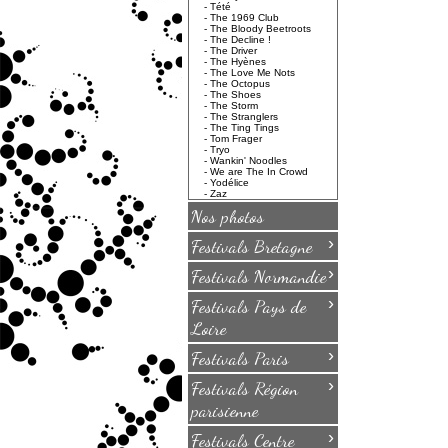
-
Tété
-
The 1969 Club
-
The Bloody Beetroots
-
The Decline !
-
The Driver
-
The Hyènes
-
The Love Me Nots
-
The Octopus
-
The Shoes
-
The Storm
-
The Stranglers
-
The Ting Tings
-
Tom Frager
-
Tryo
-
Wankin' Noodles
-
We are The In Crowd
-
Yodélice
-
Zaz
Nos photos
›
Festivals Bretagne
›
Festivals Normandie
›
Festivals Pays de
Loire
›
Festivals Paris
›
Festivals Région
parisienne
›
Festivals Centre