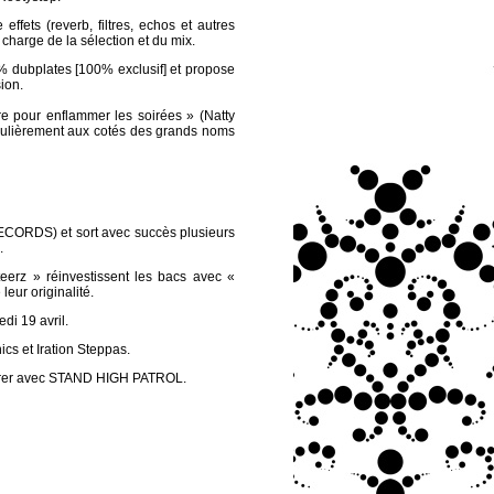
 effets (reverb, filtres, echos et autres
charge de la sélection et du mix.
ubplates [100% exclusif] et propose
sion.
re pour enflammer les soirées » (Natty
gulièrement aux cotés des grands noms
ORDS) et sort avec succès plusieurs
.
erz » réinvestissent les bacs avec «
eur originalité.
di 19 avril.
cs et Iration Steppas.
laborer avec STAND HIGH PATROL.