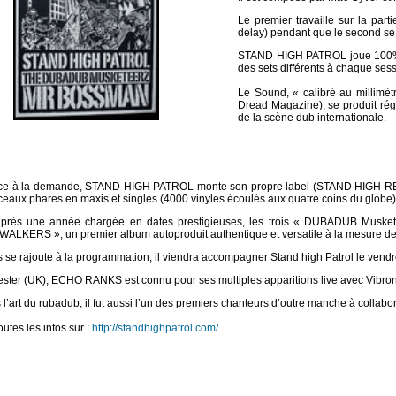
Le premier travaille sur la partie
delay) pendant que le second se 
STAND HIGH PATROL joue 100% d
des sets différents à chaque ses
Le Sound, « calibré au millimèt
Dread Magazine), se produit ré
de la scène dub internationale.
ce à la demande, STAND HIGH PATROL monte son propre label (STAND HIGH REC
eaux phares en maxis et singles (4000 vinyles écoulés aux quatre coins du globe)
près une année chargée en dates prestigieuses, les trois « DUBADUB Muskete
LKERS », un premier album autoproduit authentique et versatile à la mesure de l
se rajoute à la programmation, il viendra accompagner Stand high Patrol le vendre
ester (UK), ECHO RANKS est connu pour ses multiples apparitions live avec Vibroni
 l’art du rubadub, il fut aussi l’un des premiers chanteurs d’outre manche à col
utes les infos sur :
http://standhighpatrol.com/