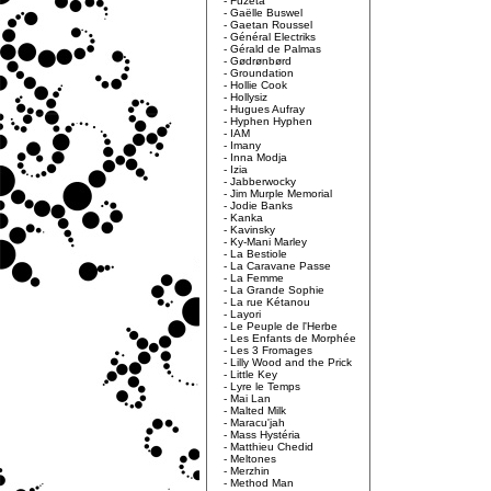
-
Fuzeta
-
Gaëlle Buswel
-
Gaetan Roussel
-
Général Electriks
-
Gérald de Palmas
-
Gødrønbørd
-
Groundation
-
Hollie Cook
-
Hollysiz
-
Hugues Aufray
-
Hyphen Hyphen
-
IAM
-
Imany
-
Inna Modja
-
Izia
-
Jabberwocky
-
Jim Murple Memorial
-
Jodie Banks
-
Kanka
-
Kavinsky
-
Ky-Mani Marley
-
La Bestiole
-
La Caravane Passe
-
La Femme
-
La Grande Sophie
-
La rue Kétanou
-
Layori
-
Le Peuple de l'Herbe
-
Les Enfants de Morphée
-
Les 3 Fromages
-
Lilly Wood and the Prick
-
Little Key
-
Lyre le Temps
-
Mai Lan
-
Malted Milk
-
Maracu'jah
-
Mass Hystéria
-
Matthieu Chedid
-
Meltones
-
Merzhin
-
Method Man