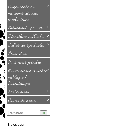
›
Organisateurs,
maisons disques,
productions
›
Evènements passés
›
Discothèques/Clubs
›
Salles de spectacles
Livre d'or
Pour nous joindre
›
Associations d'utilité
publique /
Parrainages
›
Partenaires
›
Coups de coeur
Newsletter :