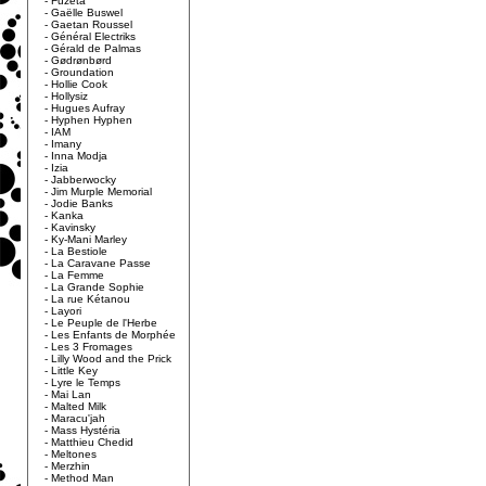
-
Fuzeta
-
Gaëlle Buswel
-
Gaetan Roussel
-
Général Electriks
-
Gérald de Palmas
-
Gødrønbørd
-
Groundation
-
Hollie Cook
-
Hollysiz
-
Hugues Aufray
-
Hyphen Hyphen
-
IAM
-
Imany
-
Inna Modja
-
Izia
-
Jabberwocky
-
Jim Murple Memorial
-
Jodie Banks
-
Kanka
-
Kavinsky
-
Ky-Mani Marley
-
La Bestiole
-
La Caravane Passe
-
La Femme
-
La Grande Sophie
-
La rue Kétanou
-
Layori
-
Le Peuple de l'Herbe
-
Les Enfants de Morphée
-
Les 3 Fromages
-
Lilly Wood and the Prick
-
Little Key
-
Lyre le Temps
-
Mai Lan
-
Malted Milk
-
Maracu'jah
-
Mass Hystéria
-
Matthieu Chedid
-
Meltones
-
Merzhin
-
Method Man