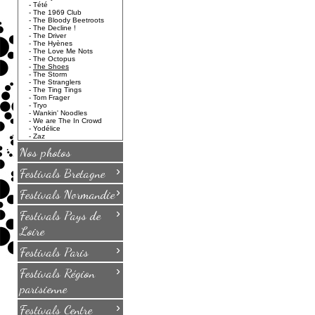
-
Tété
-
The 1969 Club
-
The Bloody Beetroots
-
The Decline !
-
The Driver
-
The Hyènes
-
The Love Me Nots
-
The Octopus
-
The Shoes
-
The Storm
-
The Stranglers
-
The Ting Tings
-
Tom Frager
-
Tryo
-
Wankin' Noodles
-
We are The In Crowd
-
Yodélice
-
Zaz
Nos photos
›
Festivals Bretagne
›
Festivals Normandie
›
Festivals Pays de
Loire
›
Festivals Paris
›
Festivals Région
parisienne
›
Festivals Centre