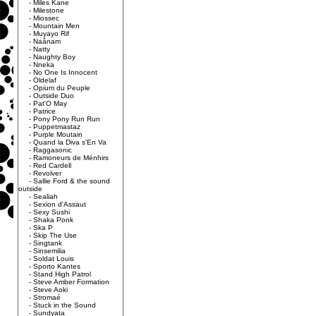
-
Miles Kane
-
Milestone
-
Miossec
-
Mountain Men
-
Muyayo Rif
-
Naânam
-
Natty
-
Naughty Boy
-
Nneka
-
No One Is Innocent
-
Oldelaf
-
Opium du Peuple
-
Outside Duo
-
Pat'O May
-
Patrice
-
Pony Pony Run Run
-
Puppetmastaz
-
Purple Moutain
-
Quand la Diva s'En Va
-
Raggasonic
-
Ramoneurs de Ménhirs
-
Red Cardell
-
Revolver
-
Sallie Ford & the sound
outside
-
Sealiah
-
Sexion d'Assaut
-
Sexy Sushi
-
Shaka Ponk
-
Ska P
-
Skip The Use
-
Singtank
-
Sinsemilia
-
Soldat Louis
-
Sporto Kantes
-
Stand High Patrol
-
Steve Amber Formation
-
Steve Aoki
-
Stromaé
-
Stuck in the Sound
-
Sundyata