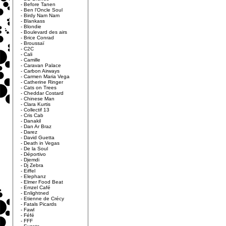
-
Before Tanen
-
Ben l'Oncle Soul
-
Birdy Nam Nam
-
Blankass
-
Blondie
-
Boulevard des airs
-
Brice Conrad
-
Broussaï
-
C2C
-
Cali
-
Camille
-
Caravan Palace
-
Carbon Airways
-
Carmen Maria Vega
-
Catherine Ringer
-
Cats on Trees
-
Cheddar Costard
-
Chinese Man
-
Clara Kurtis
-
Collectif 13
-
Cris Cab
-
Danakil
-
Dan Ar Braz
-
Darez
-
David Guetta
-
Death in Vegas
-
De la Soul
-
Déportivo
-
Djemdi
-
Dj Zebra
-
Eiffel
-
Elephanz
-
Elmer Food Beat
-
Emzel Café
-
Enlightned
-
Etienne de Crécy
-
Fatals Picards
-
Fawl
-
Féfé
-
FFF