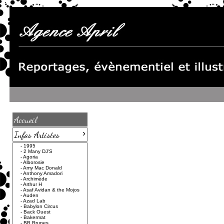
Accueil
›
Infos Artistes
-
1995
-
2 Many DJ'S
-
Agoria
-
Alborosie
-
Amy Mac Donald
-
Anthony Amadori
-
Archimède
-
Arthur H
-
Asaf Avidan & the Mojos
-
Auden
-
Azad Lab
-
Babylon Circus
-
Back Ouest
-
Bakermat
-
BB Brunes