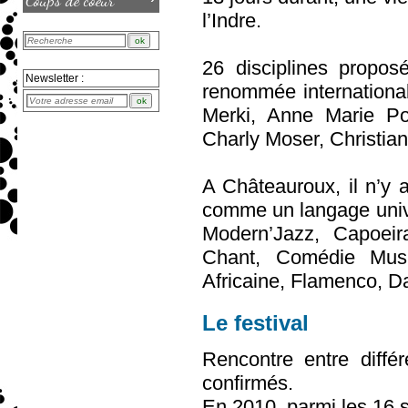
Coups de coeur
l’Indre.
26 disciplines propo
Newsletter :
renommée internationa
Merki, Anne Marie Por
Charly Moser, Christia
A Châteauroux, il n’y 
comme un langage unive
Modern’Jazz, Capoeir
Chant, Comédie Musi
Africaine, Flamenco, 
Le festival
Rencontre entre différ
confirmés.
En 2010, parmi les 16 s