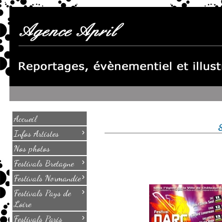
Accueil
›
Infos Artistes
Nos photos
›
Festivals Bretagne
›
Festivals Normandie
›
Festivals Pays de
Loire
›
Festivals Paris