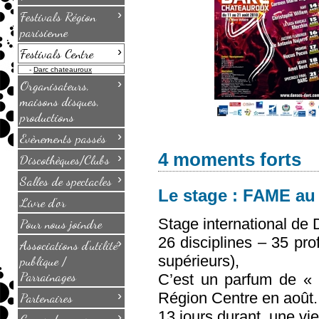
›
Festivals Région
parisienne
›
Festivals Centre
-
Darc chateauroux
›
Organisateurs,
maisons disques,
productions
›
Evènements passés
4 moments forts
›
Discothèques/Clubs
›
Salles de spectacles
Le stage : FAME au
Livre d'or
Stage international de
Pour nous joindre
26 disciplines – 35 pro
›
Associations d'utilité
supérieurs),
publique /
Parrainages
C’est un parfum de «
›
Région Centre en août.
Partenaires
13 jours durant, une vi
›