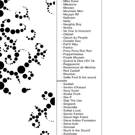
-
Miles Kane
-
Milestone
-
Miossec
-
Mountain Men
-
Muyayo Rif
-
Naânam
-
Natty
-
Naughty Boy
-
Nneka
-
No One Is Innocent
-
Oldelaf
-
Opium du Peuple
-
Outside Duo
-
Pat'O May
-
Patrice
-
Pony Pony Run Run
-
Puppetmastaz
-
Purple Moutain
-
Quand la Diva s'En Va
-
Raggasonic
-
Ramoneurs de Ménhirs
-
Red Cardell
-
Revolver
-
Sallie Ford & the sound
outside
-
Sealiah
-
Sexion d'Assaut
-
Sexy Sushi
-
Shaka Ponk
-
Ska P
-
Skip The Use
-
Singtank
-
Sinsemilia
-
Soldat Louis
-
Sporto Kantes
-
Stand High Patrol
-
Steve Amber Formation
-
Steve Aoki
-
Stromaé
-
Stuck in the Sound
-
Sundyata