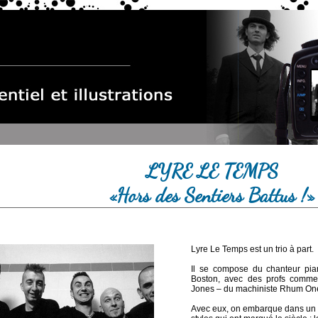
LYRE LE TEMPS
«Hors des Sentiers Battus !»
Lyre Le Temps est un trio à part.
Il se compose du chanteur pian
Boston, avec des profs comme
Jones – du machiniste Rhum One
Avec eux, on embarque dans un f