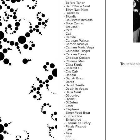
-
Before Tanen
-
Ben l'Oncle Soul
-
Birdy Nam Nam
-
Blankass
-
Blondie
-
Boulevard des airs
-
Brice Conrad
-
Broussaï
-
C2C
-
Cali
-
Camille
-
Caravan Palace
-
Carbon Airways
-
Carmen Maria Vega
-
Catherine Ringer
-
Cats on Trees
-
Cheddar Costard
-
Chinese Man
Toutes les 
-
Clara Kurtis
-
Collectif 13
-
Cris Cab
-
Danakil
-
Dan Ar Braz
-
Darez
-
David Guetta
-
Death in Vegas
-
De la Soul
-
Déportivo
-
Djemdi
-
Dj Zebra
-
Eiffel
-
Elephanz
-
Elmer Food Beat
-
Emzel Café
-
Enlightned
-
Etienne de Crécy
-
Fatals Picards
-
Fawl
-
Féfé
-
FFF