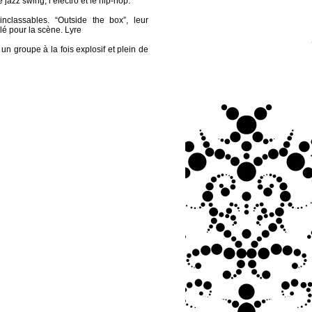
e jazz swing, l’électro et le hip-hop.
classables. “Outside the box”, leur
lé pour la scène. Lyre
n groupe à la fois explosif et plein de