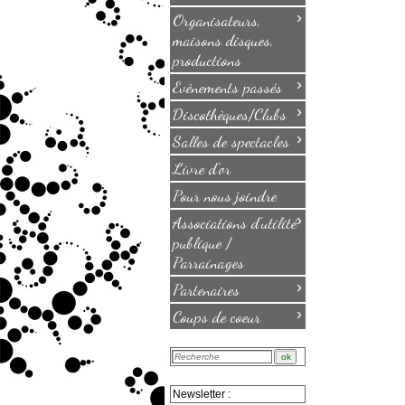
›
Organisateurs,
maisons disques,
productions
›
Evènements passés
›
Discothèques/Clubs
›
Salles de spectacles
Livre d'or
Pour nous joindre
›
Associations d'utilité
publique /
Parrainages
›
Partenaires
›
Coups de coeur
Newsletter :