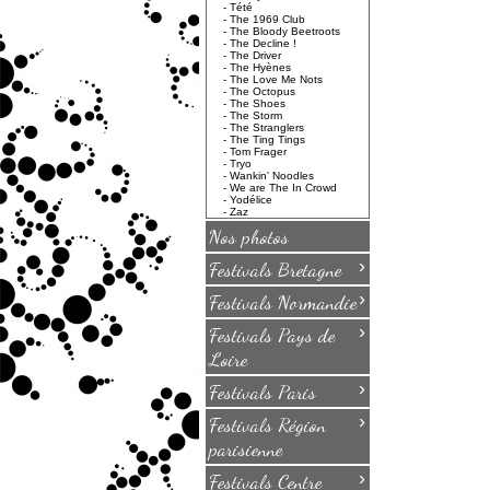
-
Tété
-
The 1969 Club
-
The Bloody Beetroots
-
The Decline !
-
The Driver
-
The Hyènes
-
The Love Me Nots
-
The Octopus
-
The Shoes
-
The Storm
-
The Stranglers
-
The Ting Tings
-
Tom Frager
-
Tryo
-
Wankin' Noodles
-
We are The In Crowd
-
Yodélice
-
Zaz
Nos photos
›
Festivals Bretagne
›
Festivals Normandie
›
Festivals Pays de
Loire
›
Festivals Paris
›
Festivals Région
parisienne
›
Festivals Centre