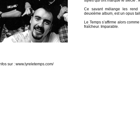
styles qui ont marqué le siècle : l
Ce savant mélange les rend in
deuxième album, est un opus tail
Le Temps s’affirme alors comme u
fraîcheur. Imparable.
infos sur : www.lyreletemps.com/