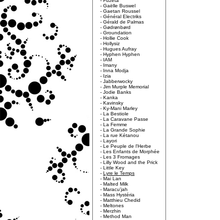
-
Fuzeta
-
Gaëlle Buswel
-
Gaetan Roussel
-
Général Electriks
-
Gérald de Palmas
-
Gødrønbørd
-
Groundation
-
Hollie Cook
-
Hollysiz
-
Hugues Aufray
-
Hyphen Hyphen
-
IAM
-
Imany
-
Inna Modja
-
Izia
-
Jabberwocky
-
Jim Murple Memorial
-
Jodie Banks
-
Kanka
-
Kavinsky
-
Ky-Mani Marley
-
La Bestiole
-
La Caravane Passe
-
La Femme
-
La Grande Sophie
-
La rue Kétanou
-
Layori
-
Le Peuple de l'Herbe
-
Les Enfants de Morphée
-
Les 3 Fromages
-
Lilly Wood and the Prick
-
Little Key
-
Lyre le Temps
-
Mai Lan
-
Malted Milk
-
Maracu'jah
-
Mass Hystéria
-
Matthieu Chedid
-
Meltones
-
Merzhin
-
Method Man