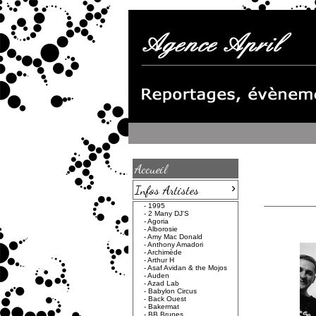
Accueil
›
Infos Artistes
-
1995
-
2 Many DJ'S
-
Agoria
-
Alborosie
-
Amy Mac Donald
-
Anthony Amadori
-
Archimède
-
Arthur H
-
Asaf Avidan & the Mojos
-
Auden
-
Azad Lab
-
Babylon Circus
-
Back Ouest
-
Bakermat
-
BB Brunes