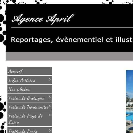
Accueil
›
Infos Artistes
Nos photos
›
Festivals Bretagne
›
Festivals Normandie
›
Festivals Pays de
Loire
›
Festivals Paris