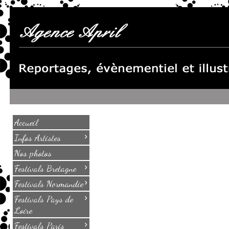
Accueil
›
Infos Artistes
Nos photos
›
Festivals Bretagne
›
Festivals Normandie
›
Festivals Pays de
Loire
›
Festivals Paris