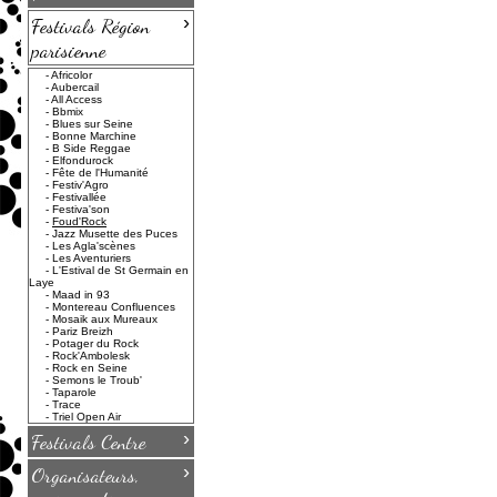
›
Festivals Région
parisienne
-
Africolor
-
Aubercail
-
All Access
-
Bbmix
-
Blues sur Seine
-
Bonne Marchine
-
B Side Reggae
-
Elfondurock
-
Fête de l'Humanité
-
Festiv'Agro
-
Festivallée
-
Festiva'son
-
Foud'Rock
-
Jazz Musette des Puces
-
Les Agla'scènes
-
Les Aventuriers
-
L'Estival de St Germain en
Laye
-
Maad in 93
-
Montereau Confluences
-
Mosaik aux Mureaux
-
Pariz Breizh
-
Potager du Rock
-
Rock'Ambolesk
-
Rock en Seine
-
Semons le Troub'
-
Taparole
-
Trace
-
Triel Open Air
›
Festivals Centre
›
Organisateurs,