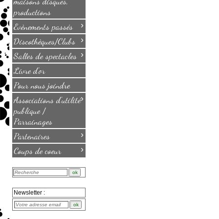
maisons disques,
productions
›
Evènements passés
›
Discothèques/Clubs
›
Salles de spectacles
Livre d'or
Pour nous joindre
›
Associations d'utilité
publique /
Parrainages
›
Partenaires
›
Coups de coeur
Newsletter :