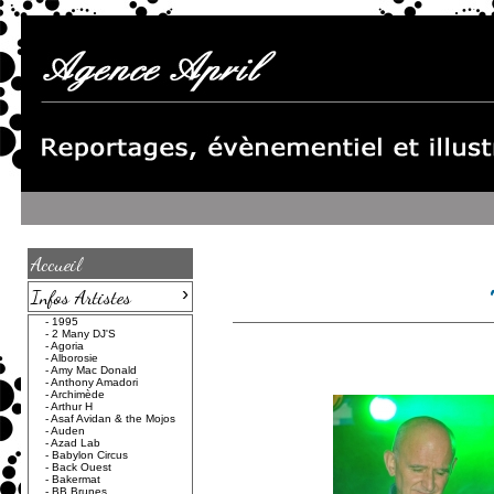
Accueil
›
Infos Artistes
-
1995
-
2 Many DJ'S
-
Agoria
-
Alborosie
-
Amy Mac Donald
-
Anthony Amadori
-
Archimède
-
Arthur H
-
Asaf Avidan & the Mojos
-
Auden
-
Azad Lab
-
Babylon Circus
-
Back Ouest
-
Bakermat
-
BB Brunes