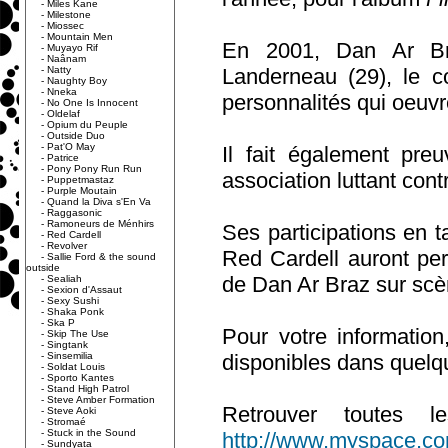
-
Miles Kane
-
Milestone
-
Miossec
-
Mountain Men
En 2001, Dan Ar Braz
-
Muyayo Rif
-
Naânam
-
Natty
Landerneau (29), le c
-
Naughty Boy
-
Nneka
personnalités qui oeuv
-
No One Is Innocent
-
Oldelaf
-
Opium du Peuple
-
Outside Duo
-
Pat'O May
Il fait également pre
-
Patrice
-
Pony Pony Run Run
association luttant cont
-
Puppetmastaz
-
Purple Moutain
-
Quand la Diva s'En Va
-
Raggasonic
-
Ramoneurs de Ménhirs
Ses participations en 
-
Red Cardell
-
Revolver
Red Cardell auront per
-
Sallie Ford & the sound
outside
de Dan Ar Braz sur scè
-
Sealiah
-
Sexion d'Assaut
-
Sexy Sushi
-
Shaka Ponk
-
Ska P
Pour votre informatio
-
Skip The Use
-
Singtank
-
Sinsemilia
disponibles dans quelqu
-
Soldat Louis
-
Sporto Kantes
-
Stand High Patrol
-
Steve Amber Formation
Retrouver toutes 
-
Steve Aoki
-
Stromaé
-
Stuck in the Sound
http://www.myspace.co
-
Sundyata