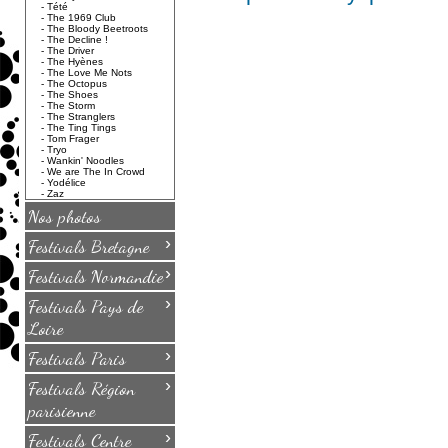
-
Tété
-
The 1969 Club
-
The Bloody Beetroots
-
The Decline !
-
The Driver
-
The Hyènes
-
The Love Me Nots
-
The Octopus
-
The Shoes
-
The Storm
-
The Stranglers
-
The Ting Tings
-
Tom Frager
-
Tryo
-
Wankin' Noodles
-
We are The In Crowd
-
Yodélice
-
Zaz
Nos photos
›
Festivals Bretagne
›
Festivals Normandie
›
Festivals Pays de
Loire
›
Festivals Paris
›
Festivals Région
parisienne
›
Festivals Centre