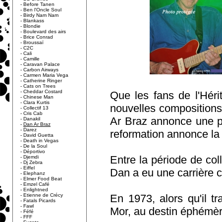
-
Before Tanen
-
Ben l'Oncle Soul
-
Birdy Nam Nam
-
Blankass
-
Blondie
-
Boulevard des airs
-
Brice Conrad
-
Broussaï
-
C2C
-
Cali
-
Camille
-
Caravan Palace
-
Carbon Airways
-
Carmen Maria Vega
-
Catherine Ringer
-
Cats on Trees
-
Cheddar Costard
Que les fans de l'Héri
-
Chinese Man
-
Clara Kurtis
nouvelles composition
-
Collectif 13
-
Cris Cab
Ar Braz annonce une pr
-
Danakil
-
Dan Ar Braz
-
Darez
reformation annonce la 
-
David Guetta
-
Death in Vegas
-
De la Soul
-
Déportivo
Entre la période de coll
-
Djemdi
-
Dj Zebra
-
Eiffel
Dan a eu une carrière 
-
Elephanz
-
Elmer Food Beat
-
Emzel Café
-
Enlightned
-
Etienne de Crécy
En 1973, alors qu'il tr
-
Fatals Picards
-
Fawl
Mor, au destin éphémère
-
Féfé
-
FFF