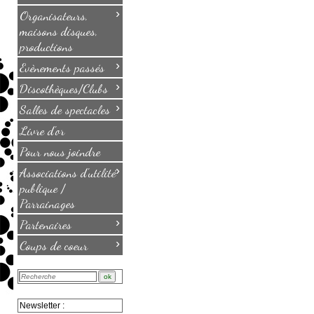
›
Organisateurs,
maisons disques,
productions
›
Evènements passés
›
Discothèques/Clubs
›
Salles de spectacles
Livre d'or
Pour nous joindre
›
Associations d'utilité
publique /
Parrainages
›
Partenaires
›
Coups de coeur
Newsletter :