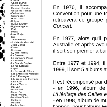
-
Fuzeta
-
Gaëlle Buswel
-
Gaetan Roussel
En 1976, il accompag
-
Général Electriks
-
Gérald de Palmas
Convention pour une to
-
Gødrønbørd
-
Groundation
retrouvera ce groupe 
-
Hollie Cook
-
Hollysiz
-
Hugues Aufray
Concert.
-
Hyphen Hyphen
-
IAM
-
Imany
-
Inna Modja
En 1977, alors qu'il p
-
Izia
-
Jabberwocky
-
Jim Murple Memorial
Australie et après avo
-
Jodie Banks
-
Kanka
il sort son premier alb
-
Kavinsky
-
Ky-Mani Marley
-
La Bestiole
-
La Caravane Passe
-
La Femme
Entre 1977 et 1994, i
-
La Grande Sophie
-
La rue Kétanou
1999, il sort 5 albums a
-
Layori
-
Le Peuple de l'Herbe
-
Les Enfants de Morphée
-
Les 3 Fromages
-
Lilly Wood and the Prick
Il est récompensé par d
-
Little Key
-
Lyre le Temps
- en 1996, album de m
-
Mai Lan
-
Malted Milk
-
Maracu'jah
L'Héritage des Celtes 
-
Mass Hystéria
-
Matthieu Chedid
- en 1998, album de mu
-
Meltones
-
Merzhin
l'année, pour l'album
Fi
-
Method Man