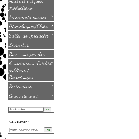
maisons disques,
productions
›
Evènements passés
›
Discothèques/Clubs
›
Salles de spectacles
Livre d'or
Pour nous joindre
›
Associations d'utilité
publique /
Parrainages
›
Partenaires
›
Coups de coeur
Newsletter :