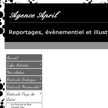
Accueil
›
Infos Artistes
Nos photos
›
Festivals Bretagne
›
Festivals Normandie
›
Festivals Pays de
Loire
-
Au Foin de la Rue
-
Couvre Feu