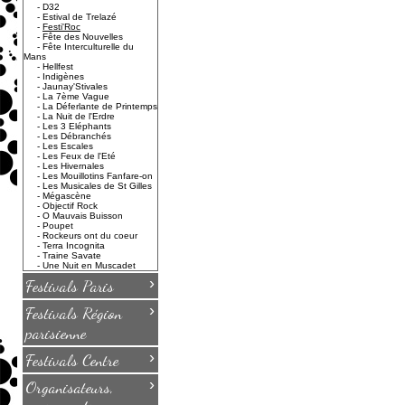
-
D32
-
Estival de Trelazé
-
Festi'Roc
-
Fête des Nouvelles
-
Fête Interculturelle du
Mans
-
Hellfest
-
Indigènes
-
Jaunay'Stivales
-
La 7ème Vague
-
La Déferlante de Printemps
-
La Nuit de l'Erdre
-
Les 3 Eléphants
-
Les Débranchés
-
Les Escales
-
Les Feux de l'Eté
-
Les Hivernales
-
Les Mouillotins Fanfare-on
-
Les Musicales de St Gilles
-
Mégascène
-
Objectif Rock
-
O Mauvais Buisson
-
Poupet
-
Rockeurs ont du coeur
-
Terra Incognita
-
Traine Savate
-
Une Nuit en Muscadet
›
Festivals Paris
›
Festivals Région
parisienne
›
Festivals Centre
›
Organisateurs,