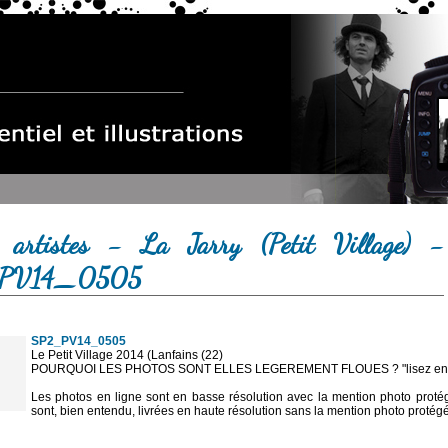
 artistes - La Jarry (Petit Village) -
PV14_0505
SP2_PV14_0505
Le Petit Village 2014 (Lanfains (22)
POURQUOI LES PHOTOS SONT ELLES LEGEREMENT FLOUES ? "lisez en sa
Les photos en ligne sont en basse résolution avec la mention photo prot
sont, bien entendu, livrées en haute résolution sans la mention photo protég