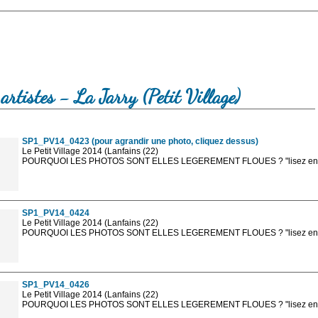
artistes - La Jarry (Petit Village)
SP1_PV14_0423 (pour agrandir une photo, cliquez dessus)
Le Petit Village 2014 (Lanfains (22)
POURQUOI LES PHOTOS SONT ELLES LEGEREMENT FLOUES ? "lisez en sa
Les photos en ligne sont en basse résolution avec la mention photo prot
sont, bien entendu, livrées en haute résolution sans la mention photo protég
SP1_PV14_0424
Le Petit Village 2014 (Lanfains (22)
POURQUOI LES PHOTOS SONT ELLES LEGEREMENT FLOUES ? "lisez en sa
Les photos en ligne sont en basse résolution avec la mention photo prot
sont, bien entendu, livrées en haute résolution sans la mention photo protég
SP1_PV14_0426
Le Petit Village 2014 (Lanfains (22)
POURQUOI LES PHOTOS SONT ELLES LEGEREMENT FLOUES ? "lisez en sa