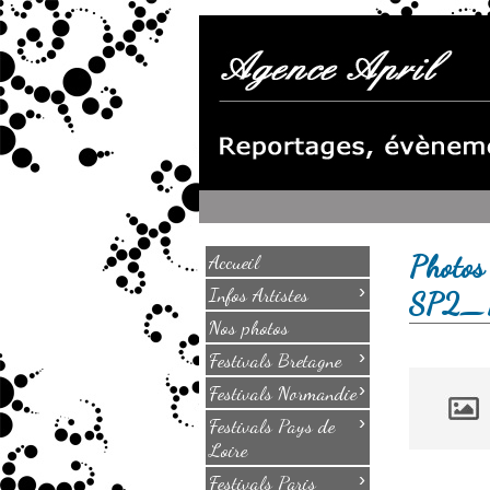
Photos
Accueil
›
Infos Artistes
SP2_
Nos photos
›
Festivals Bretagne
›
Festivals Normandie
›
Festivals Pays de
Loire
›
Festivals Paris