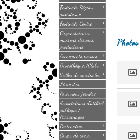
›
Festivals Région
parisienne
›
Festivals Centre
›
Organisateurs,
maisons disques,
Photos 
productions
›
Evènements passés
›
Discothèques/Clubs
›
Salles de spectacles
Livre d'or
Pour nous joindre
›
Associations d'utilité
publique /
Parrainages
›
Partenaires
›
Coups de coeur