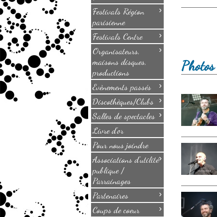
›
Festivals Région
parisienne
›
Festivals Centre
›
Organisateurs,
maisons disques,
Photos 
productions
›
Evènements passés
›
Discothèques/Clubs
›
Salles de spectacles
Livre d'or
Pour nous joindre
›
Associations d'utilité
publique /
Parrainages
›
Partenaires
›
Coups de coeur