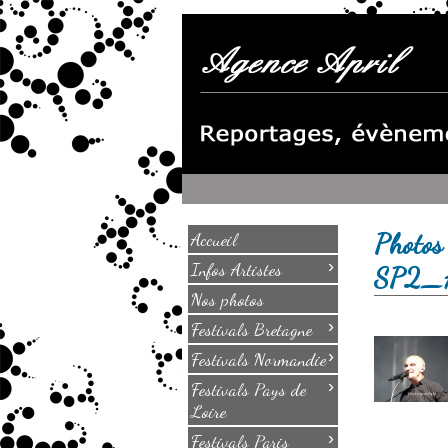
Photos
Accueil
›
Infos Artistes
SP2_
Nos photos
›
Festivals Bretagne
›
Festivals Normandie
›
Festivals Pays de
Loire
›
Festivals Paris