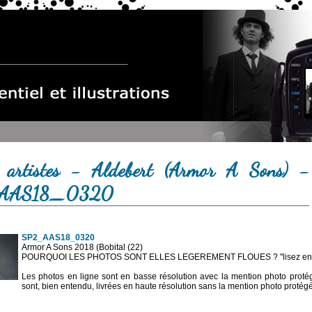
 artistes - Aldebert (Armor A Sons) -
AAS18_0320
SP2_AAS18_0320
Armor A Sons 2018 (Bobital (22)
POURQUOI LES PHOTOS SONT ELLES LEGEREMENT FLOUES ? "lisez en sa
Les photos en ligne sont en basse résolution avec la mention photo prot
sont, bien entendu, livrées en haute résolution sans la mention photo protég