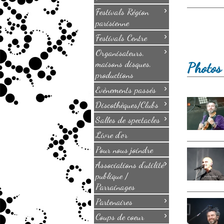
›
Festivals Région
parisienne
›
Festivals Centre
›
Organisateurs,
maisons disques,
Photos 
productions
›
Evènements passés
›
Discothèques/Clubs
›
Salles de spectacles
Livre d'or
Pour nous joindre
›
Associations d'utilité
publique /
Parrainages
›
Partenaires
›
Coups de coeur