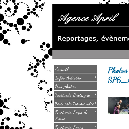
Photos
Accueil
›
Infos Artistes
SP6_
Nos photos
›
Festivals Bretagne
›
Festivals Normandie
›
Festivals Pays de
Loire
›
Festivals Paris