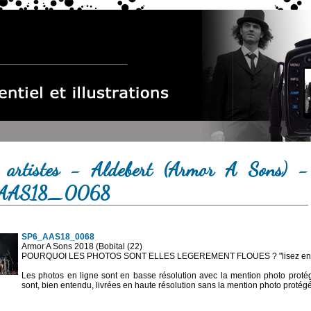
 artistes - Aldebert (Armor A Sons) -
AAS18_0068
SP6_AAS18_0068
Armor A Sons 2018 (Bobital (22)
POURQUOI LES PHOTOS SONT ELLES LEGEREMENT FLOUES ? "lisez en sa
Les photos en ligne sont en basse résolution avec la mention photo prot
sont, bien entendu, livrées en haute résolution sans la mention photo protég