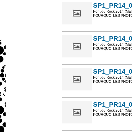
SP1_PR14_0
Pont du Rock 2014 (Male
POURQUOI LES PHOTOS
Les photos en ligne so
sont, bien entendu, livr
SP1_PR14_0
Pont du Rock 2014 (Male
POURQUOI LES PHOTOS
Les photos en ligne so
sont, bien entendu, livr
SP1_PR14_0
Pont du Rock 2014 (Male
POURQUOI LES PHOTOS
Les photos en ligne so
sont, bien entendu, livr
SP1_PR14_0
Pont du Rock 2014 (Male
POURQUOI LES PHOTOS
Les photos en ligne so
sont, bien entendu, livr