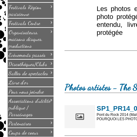
›
Festivals Région
Les photos e
parisienne
photo protég
›
Festivals Centre
entendu, li
›
Organisateurs,
protégée
maisons disques,
productions
›
Evènements passés
›
Discothèques/Clubs
›
Salles de spectacles
Livre d'or
Photos artistes - The 
Pour nous joindre
›
Associations d'utilité
publique /
SP1_PR14_03
Parrainages
Pont du Rock 2014 (Male
POURQUOI LES PHOTOS
›
Partenaires
Les photos en ligne so
›
Coups de coeur
sont, bien entendu, livr