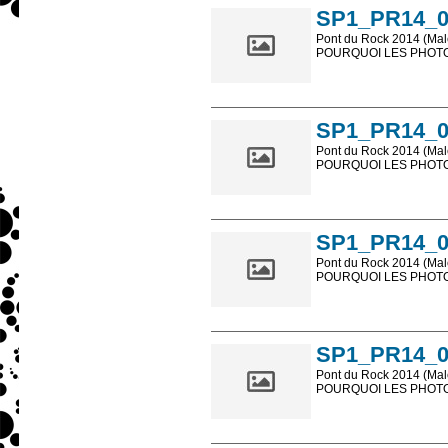
SP1_PR14_0
Pont du Rock 2014 (Male
POURQUOI LES PHOTOS
Les photos en ligne so
sont, bien entendu, livr
SP1_PR14_0
Pont du Rock 2014 (Male
POURQUOI LES PHOTOS
Les photos en ligne so
sont, bien entendu, livr
SP1_PR14_0
Pont du Rock 2014 (Male
POURQUOI LES PHOTOS
Les photos en ligne so
sont, bien entendu, livr
SP1_PR14_0
Pont du Rock 2014 (Male
POURQUOI LES PHOTOS
Les photos en ligne so
sont, bien entendu, livr