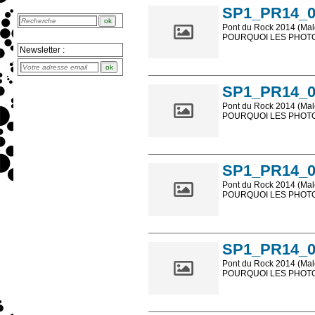
SP1_PR14_0
Pont du Rock 2014 (Male
POURQUOI LES PHOTOS
Newsletter :
Les photos en ligne so
sont, bien entendu, livr
SP1_PR14_0
Pont du Rock 2014 (Male
POURQUOI LES PHOTOS
Les photos en ligne so
sont, bien entendu, livr
SP1_PR14_0
Pont du Rock 2014 (Male
POURQUOI LES PHOTOS
Les photos en ligne so
sont, bien entendu, livr
SP1_PR14_0
Pont du Rock 2014 (Male
POURQUOI LES PHOTOS
Les photos en ligne so
sont, bien entendu, livr