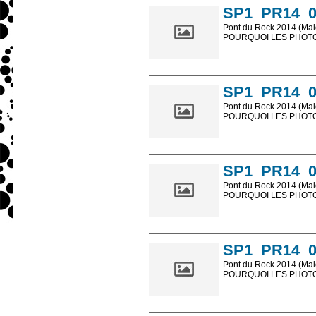
SP1_PR14_0
Pont du Rock 2014 (Male
POURQUOI LES PHOTOS
Les photos en ligne so
sont, bien entendu, livr
SP1_PR14_0
Pont du Rock 2014 (Male
POURQUOI LES PHOTOS
Les photos en ligne so
sont, bien entendu, livr
SP1_PR14_0
Pont du Rock 2014 (Male
POURQUOI LES PHOTOS
Les photos en ligne so
sont, bien entendu, livr
SP1_PR14_0
Pont du Rock 2014 (Male
POURQUOI LES PHOTOS
Les photos en ligne so
sont, bien entendu, livr