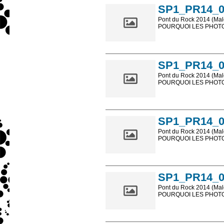
SP1_PR14_0
Pont du Rock 2014 (Male
POURQUOI LES PHOTOS
Les photos en ligne so
sont, bien entendu, livr
SP1_PR14_0
Pont du Rock 2014 (Male
POURQUOI LES PHOTOS
Les photos en ligne so
sont, bien entendu, livr
SP1_PR14_0
Pont du Rock 2014 (Male
POURQUOI LES PHOTOS
Les photos en ligne so
sont, bien entendu, livr
SP1_PR14_0
Pont du Rock 2014 (Male
POURQUOI LES PHOTOS
Les photos en ligne so
sont, bien entendu, livr