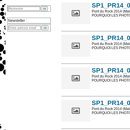
SP1_PR14_0
Pont du Rock 2014 (Male
POURQUOI LES PHOTOS
Newsletter :
Les photos en ligne so
sont, bien entendu, livr
SP1_PR14_0
Pont du Rock 2014 (Male
POURQUOI LES PHOTOS
Les photos en ligne so
sont, bien entendu, livr
SP1_PR14_0
Pont du Rock 2014 (Male
POURQUOI LES PHOTOS
Les photos en ligne so
sont, bien entendu, livr
SP1_PR14_0
Pont du Rock 2014 (Male
POURQUOI LES PHOTOS
Les photos en ligne so
sont, bien entendu, livr