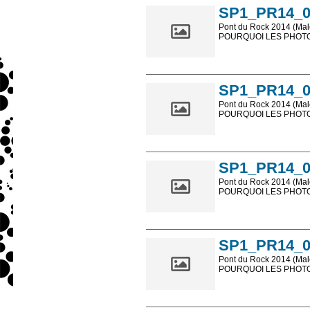
SP1_PR14_0
Pont du Rock 2014 (Male
POURQUOI LES PHOTOS
Les photos en ligne so
sont, bien entendu, livr
SP1_PR14_0
Pont du Rock 2014 (Male
POURQUOI LES PHOTOS
Les photos en ligne so
sont, bien entendu, livr
SP1_PR14_0
Pont du Rock 2014 (Male
POURQUOI LES PHOTOS
Les photos en ligne so
sont, bien entendu, livr
SP1_PR14_0
Pont du Rock 2014 (Male
POURQUOI LES PHOTOS
Les photos en ligne so
sont, bien entendu, livr