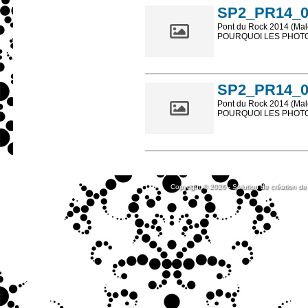
SP2_PR14_0
Pont du Rock 2014 (Male
POURQUOI LES PHOTOS
Les photos en ligne so
sont, bien entendu, livr
SP2_PR14_0
Pont du Rock 2014 (Male
POURQUOI LES PHOTOS
Les photos en ligne so
sont, bien entendu, livr
Copyright © 2026 - Solution de création de 