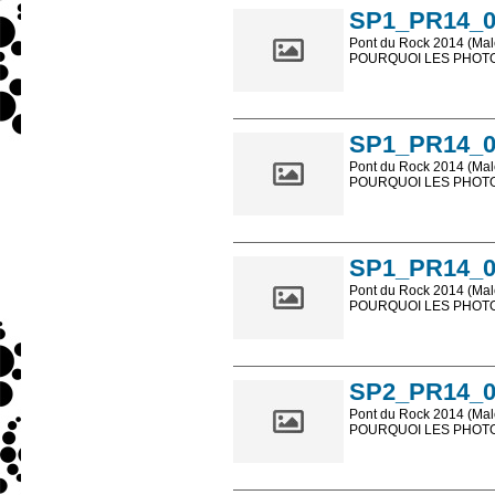
SP1_PR14_0
Pont du Rock 2014 (Male
POURQUOI LES PHOTOS
Les photos en ligne so
sont, bien entendu, livr
SP1_PR14_0
Pont du Rock 2014 (Male
POURQUOI LES PHOTOS
Les photos en ligne so
sont, bien entendu, livr
SP1_PR14_0
Pont du Rock 2014 (Male
POURQUOI LES PHOTOS
Les photos en ligne so
sont, bien entendu, livr
SP2_PR14_0
Pont du Rock 2014 (Male
POURQUOI LES PHOTOS
Les photos en ligne so
sont, bien entendu, livr