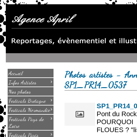
Photos artistes - An
Accueil
›
Infos Artistes
SP1_PR14_0537
Nos photos
›
Festivals Bretagne
SP1_PR14_0
›
Festivals Normandie
Pont du Rock 
›
Festivals Pays de
POURQUOI
Loire
FLOUES ? "lis
›
Festivals Paris