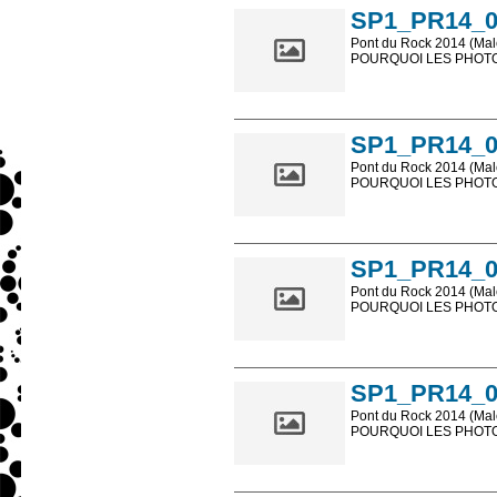
SP1_PR14_0
Pont du Rock 2014 (Male
POURQUOI LES PHOTOS
Les photos en ligne so
sont, bien entendu, livr
SP1_PR14_0
Pont du Rock 2014 (Male
POURQUOI LES PHOTOS
Les photos en ligne so
sont, bien entendu, livr
SP1_PR14_0
Pont du Rock 2014 (Male
POURQUOI LES PHOTOS
Les photos en ligne so
sont, bien entendu, livr
SP1_PR14_0
Pont du Rock 2014 (Male
POURQUOI LES PHOTOS
Les photos en ligne so
sont, bien entendu, livr