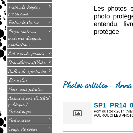
›
Festivals Région
Les photos e
parisienne
photo protég
›
Festivals Centre
entendu, li
›
Organisateurs,
protégée
maisons disques,
productions
›
Evènements passés
›
Discothèques/Clubs
›
Salles de spectacles
Livre d'or
Photos artistes - Anna
Pour nous joindre
›
Associations d'utilité
publique /
SP1_PR14_04
Parrainages
Pont du Rock 2014 (Male
POURQUOI LES PHOTOS
›
Partenaires
Les photos en ligne so
›
Coups de coeur
sont, bien entendu, livr