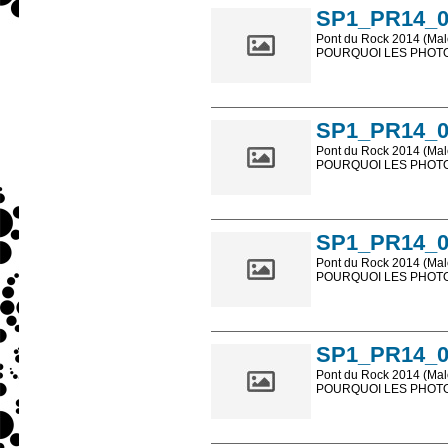
SP1_PR14_0
Pont du Rock 2014 (Male
POURQUOI LES PHOTOS
Les photos en ligne so
sont, bien entendu, livr
SP1_PR14_0
Pont du Rock 2014 (Male
POURQUOI LES PHOTOS
Les photos en ligne so
sont, bien entendu, livr
SP1_PR14_0
Pont du Rock 2014 (Male
POURQUOI LES PHOTOS
Les photos en ligne so
sont, bien entendu, livr
SP1_PR14_0
Pont du Rock 2014 (Male
POURQUOI LES PHOTOS
Les photos en ligne so
sont, bien entendu, livr