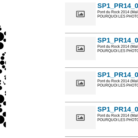
SP1_PR14_0
Pont du Rock 2014 (Male
POURQUOI LES PHOTOS
Les photos en ligne so
sont, bien entendu, livr
SP1_PR14_0
Pont du Rock 2014 (Male
POURQUOI LES PHOTOS
Les photos en ligne so
sont, bien entendu, livr
SP1_PR14_0
Pont du Rock 2014 (Male
POURQUOI LES PHOTOS
Les photos en ligne so
sont, bien entendu, livr
SP1_PR14_0
Pont du Rock 2014 (Male
POURQUOI LES PHOTOS
Les photos en ligne so
sont, bien entendu, livr