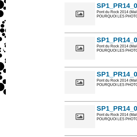
SP1_PR14_0
Pont du Rock 2014 (Male
POURQUOI LES PHOTOS
Les photos en ligne so
sont, bien entendu, livr
SP1_PR14_0
Pont du Rock 2014 (Male
POURQUOI LES PHOTOS
Les photos en ligne so
sont, bien entendu, livr
SP1_PR14_0
Pont du Rock 2014 (Male
POURQUOI LES PHOTOS
Les photos en ligne so
sont, bien entendu, livr
SP1_PR14_0
Pont du Rock 2014 (Male
POURQUOI LES PHOTOS
Les photos en ligne so
sont, bien entendu, livr