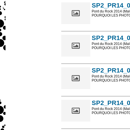
SP2_PR14_0
Pont du Rock 2014 (Male
POURQUOI LES PHOTOS
Les photos en ligne so
sont, bien entendu, livr
SP2_PR14_0
Pont du Rock 2014 (Male
POURQUOI LES PHOTOS
Les photos en ligne so
sont, bien entendu, livr
SP2_PR14_0
Pont du Rock 2014 (Male
POURQUOI LES PHOTOS
Les photos en ligne so
sont, bien entendu, livr
SP2_PR14_0
Pont du Rock 2014 (Male
POURQUOI LES PHOTOS
Les photos en ligne so
sont, bien entendu, livr