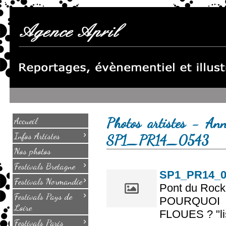
Photos artistes - An
Accueil
›
Infos Artistes
SP1_PR14_0543
Nos photos
›
Festivals Bretagne
SP1_PR14_0
›
Festivals Normandie
Pont du Rock 
›
Festivals Pays de
POURQUOI
Loire
FLOUES ? "lis
›
Festivals Paris