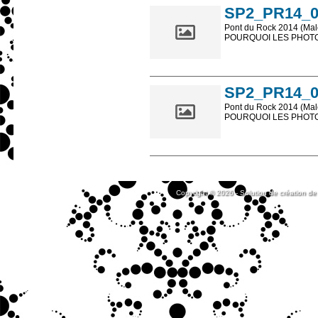
SP2_PR14_0
Pont du Rock 2014 (Male
POURQUOI LES PHOTOS
Les photos en ligne so
sont, bien entendu, livr
SP2_PR14_0
Pont du Rock 2014 (Male
POURQUOI LES PHOTOS
Les photos en ligne so
sont, bien entendu, livr
Copyright © 2026 - Solution de création de 