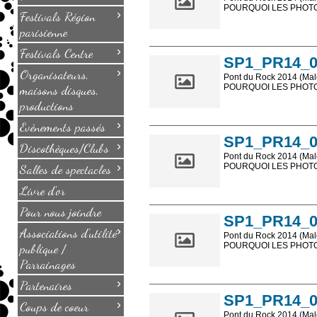
POURQUOI LES PHOTOS
›
Festivals Région
Les photos en ligne so
parisienne
sont, bien entendu, livr
›
Festivals Centre
SP1_PR14_0
›
Organisateurs,
Pont du Rock 2014 (Male
maisons disques,
POURQUOI LES PHOTOS
productions
Les photos en ligne so
sont, bien entendu, livr
›
Evènements passés
SP1_PR14_0
›
Discothèques/Clubs
Pont du Rock 2014 (Male
›
Salles de spectacles
POURQUOI LES PHOTOS
Les photos en ligne so
Livre d'or
sont, bien entendu, livr
Pour nous joindre
SP1_PR14_0
›
Associations d'utilité
Pont du Rock 2014 (Male
publique /
POURQUOI LES PHOTOS
Parrainages
Les photos en ligne so
sont, bien entendu, livr
›
Partenaires
SP1_PR14_0
›
Coups de coeur
Pont du Rock 2014 (Male