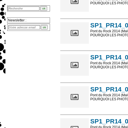
POURQUOI LES PHOTOS
Les photos en ligne so
sont, bien entendu, livr
Newsletter :
SP1_PR14_0
Pont du Rock 2014 (Male
POURQUOI LES PHOTOS
Les photos en ligne so
sont, bien entendu, livr
SP1_PR14_0
Pont du Rock 2014 (Male
POURQUOI LES PHOTOS
Les photos en ligne so
sont, bien entendu, livr
SP1_PR14_0
Pont du Rock 2014 (Male
POURQUOI LES PHOTOS
Les photos en ligne so
sont, bien entendu, livr
SP1_PR14_0
Pont du Rock 2014 (Male