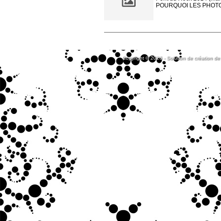
POURQUOI LES PHOTOS
Les photos en ligne so
sont, bien entendu, livr
Copyright © 2026 - Solution de création de 