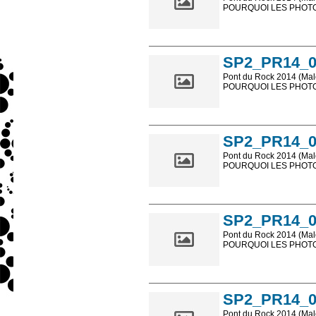
POURQUOI LES PHOTOS
Les photos en ligne so
sont, bien entendu, livr
SP2_PR14_0
Pont du Rock 2014 (Male
POURQUOI LES PHOTOS
Les photos en ligne so
sont, bien entendu, livr
SP2_PR14_0
Pont du Rock 2014 (Male
POURQUOI LES PHOTOS
Les photos en ligne so
sont, bien entendu, livr
SP2_PR14_0
Pont du Rock 2014 (Male
POURQUOI LES PHOTOS
Les photos en ligne so
sont, bien entendu, livr
SP2_PR14_0
Pont du Rock 2014 (Male